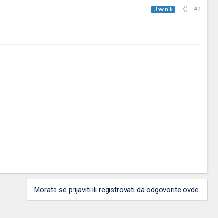
#2
Urednik
Morate se prijaviti ili registrovati da odgovorite ovde.