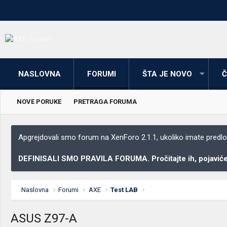
NASLOVNA
FORUMI
ŠTA JE NOVO
Č
NOVE PORUKE
PRETRAGA FORUMA
Apgrejdovali smo forum na XenForo 2.1.1, ukoliko imate predloga
DEFINISALI SMO PRAVILA FORUMA. Pročitajte ih, pojaviće 
Naslovna
Forumi
AXE
Test LAB
ASUS Z97-A