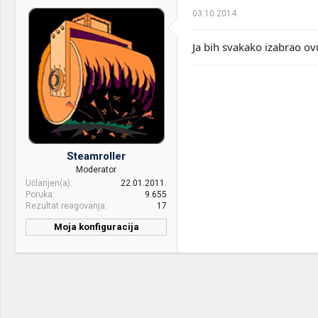
03.10.2014.
Ja bih svakako izabrao ov
Steamroller
Moderator
Učlanjen(a)
22.01.2011.
Poruka
9.655
Rezultat reagovanja
17
Moja konfiguracija
CPU & cooler:
Intel Core i7 2600K @4.8
w/HT CM Nepton 280L
Motherboard:
Gigabyte Z77X-UP7
RAM:
4x4Gb Patriot @1866MHz