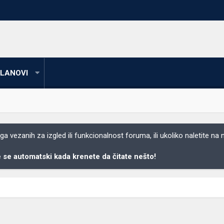
LANOVI
 vezanih za izgled ili funkcionalnost foruma, ili ukoliko naletite na
se automatski kada krenete da čitate nešto!