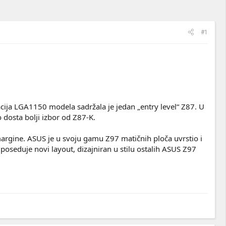
#1
acija LGA1150 modela sadržala je jedan „entry level“ Z87. U
 dosta bolji izbor od Z87-K.
argine. ASUS je u svoju gamu Z97 matičnih ploča uvrstio i
 poseduje novi layout, dizajniran u stilu ostalih ASUS Z97