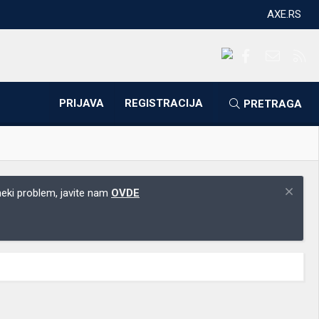
AXE.RS
Facebook
Kontakti
RS
PRIJAVA
REGISTRACIJA
PRETRAGA
 neki problem, javite nam
OVDE