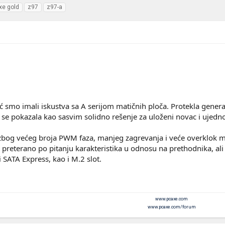
xe gold
z97
z97-a
ć smo imali iskustva sa A serijom matičnih ploča. Protekla gener
a se pokazala kao sasvim solidno rešenje za uloženi novac i ujedno
 zbog većeg broja PWM faza, manjeg zagrevanja i veće overklok m
e preterano po pitanju karakteristika u odnosu na prethodnika, ali
i SATA Express, kao i M.2 slot.
www.pcaxe.com
www.pcaxe.com/forum