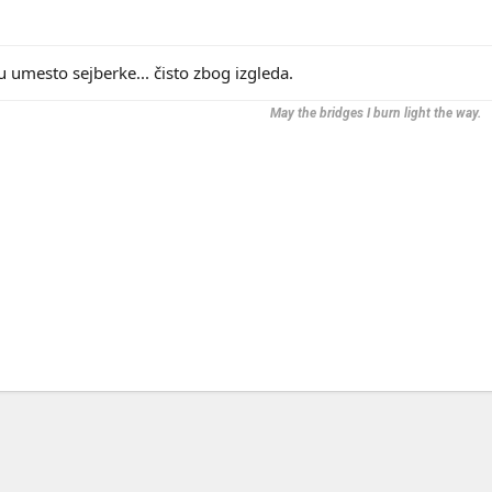
u umesto sejberke... čisto zbog izgleda.
May the bridges I burn light the way.