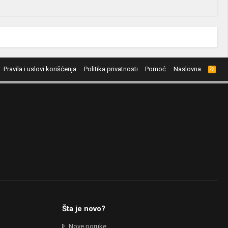
Pravila i uslovi korišćenja
Politika privatnosti
Pomoć
Naslovna
R
S
S
Šta je novo?
Nove poruke