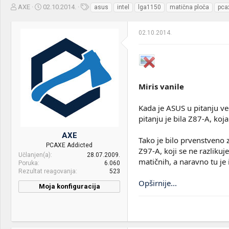
Z
D
O
AXE
02.10.2014.
asus
intel
lga1150
matična ploča
pca
a
a
z
č
t
n
02.10.2014.
e
u
a
t
m
k
n
p
e
i
o
k
k
t
r
Miris vanile
e
e
m
t
Kada je ASUS u pitanju ve
e
a
n
pitanju je bila Z87-A, koj
j
AXE
a
Tako je bilo prvenstveno
PCAXE Addicted
Z97-A, koji se ne razlikuj
Učlanjen(a)
28.07.2009.
matičnih, a naravno tu je 
Poruka
6.060
Rezultat reagovanja
523
Opširnije...
Moja konfiguracija