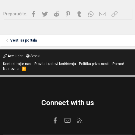
Facebook
Twitter
Reddit
Pinterest
Tumblr
WhatsApp
Imejl
Link
Preporučite:
Vesti sa portala
Axe Light
Srpski
Kontaktirajte nas
Pravila i uslovi korišćenja
Politika privatnosti
Pomoć
Naslovna
R
S
S
Connect with us
Facebook
Kontaktirajte nas
RSS