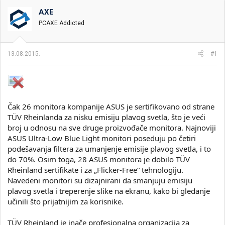
t
m
k
n
p
e
AXE
i
o
PCAXE Addicted
k
k
t
r
e
e
13.08.2015.
#1
m
t
e
a
n
j
a
Čak 26 monitora kompanije ASUS je sertifikovano od strane
TÜV Rheinlanda za nisku emisiju plavog svetla, što je veći
broj u odnosu na sve druge proizvođače monitora. Najnoviji
ASUS Ultra-Low Blue Light monitori poseduju po četiri
podešavanja filtera za umanjenje emisije plavog svetla, i to
do 70%. Osim toga, 28 ASUS monitora je dobilo TÜV
Rheinland sertifikate i za „Flicker-Free“ tehnologiju.
Navedeni monitori su dizajnirani da smanjuju emisiju
plavog svetla i treperenje slike na ekranu, kako bi gledanje
učinili što prijatnijim za korisnike.
TÜV Rheinland je inače profesionalna organizacija za