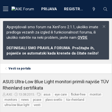
PRIJAVA
REGISTRACIJA
Apgrejdovali smo forum na XenForo 2.1.1, ukoliko imate
predloga vezanih za izgled ili funkcionalnost foruma, ili
ukoliko naletite na neki problem, javite nam
OVDE
DEFINISALI SMO PRAVILA FORUMA. Pročitajte ih,
pojaviće se automatski kada krenete da čitate nešto!
Vesti sa portala
ASUS Ultra-Low Blue Light monitori primili najviše TÜV
Rheinland sertifikata
Z
D
O
AXE
13.08.2015.
asus
eye care
flicker-free
monitori
a
a
z
monitors
news
pcaxe
plavo svetlo
tüv rheinland
č
t
n
ultra-low blue light
vesti
e
u
a