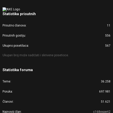
Statistika prisutnih
Prisutno članova
11
Prisutnih gostiju
556
Ukupno posetilaca
567
Ukupan broj može sadržati i skrivene posetioce.
Statistika foruma
Teme
36.258
Poruka
697.981
Članovi
51.621
Najnoviji član
c168expert2