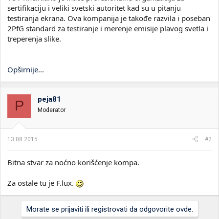
sertifikaciju i veliki svetski autoritet kad su u pitanju
testiranja ekrana. Ova kompanija je takođe razvila i poseban
2PfG standard za testiranje i merenje emisije plavog svetla i
treperenja slike.
Opširnije
...
peja81
P
Moderator
13.08.2015.
#2
Bitna stvar za noćno korišćenje kompa.
Za ostale tu je F.lux.
Morate se prijaviti ili registrovati da odgovorite ovde.