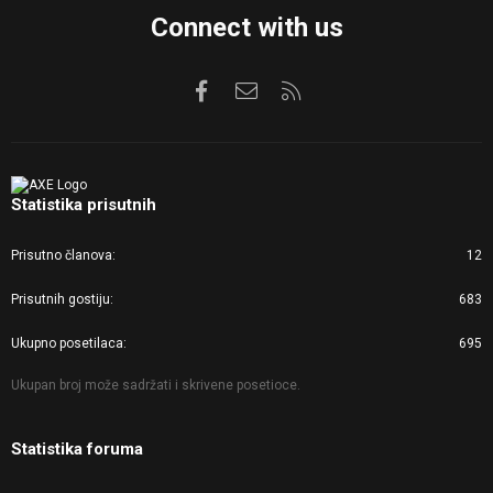
Connect with us
Facebook
Kontaktirajte nas
RSS
Statistika prisutnih
Prisutno članova
12
Prisutnih gostiju
683
Ukupno posetilaca
695
Ukupan broj može sadržati i skrivene posetioce.
Statistika foruma