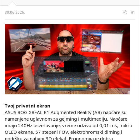
i
o
k
k
30.06.2026.
#1
t
r
e
e
m
t
e
a
n
j
a
Tvoj privatni ekran
ASUS ROG XREAL R1 Augmented Reality (AR) naočare su
namenjene uglavnom za gejming i multimediju. Naočare
imaju 240Hz osvežavanje, vreme odziva od 0,01 ms, mikro
OLED ekrane, 57 stepeni FOV, elektrohromski diming i
podršku za nativni 3D efekat. Ergonomija je dobra,