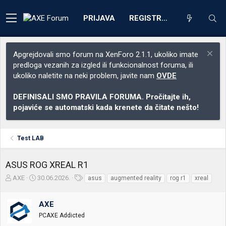
PRIJAVA
REGISTRACIJA
Apgrejdovali smo forum na XenForo 2.1.1, ukoliko imate
predloga vezanih za izgled ili funkcionalnost foruma, ili
ukoliko naletite na neki problem, javite nam
OVDE
DEFINISALI SMO PRAVILA FORUMA. Pročitajte ih,
pojaviće se automatski kada krenete da čitate nešto!
Test LAB
ASUS ROG XREAL R1
Z
D
O
AXE
30.06.2026.
asus
augmented reality
rog r1
xreal
a
a
z
č
t
n
AXE
e
u
a
t
m
k
PCAXE Addicted
n
p
e