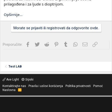
prilagođena i za ljude s dioptrijom.
Opširnije...
Morate se prijaviti ili registrovati da odgovorite ovde.
Facebook
Twitter
Reddit
Pinterest
Tumblr
WhatsApp
Imejl
Link
Preporučite:
Test LAB
Axe Light
Srpski
Kontaktirajte nas
Pravila i uslovi korišćenja
Politika privatnosti
Pomoć
Naslovna
R
S
S