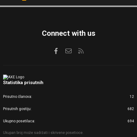
S
S
Connect with us
Facebook
Kontaktirajte nas
RSS
Statistika prisutnih
Prisutno članova
12
Prisutnih gostiju
682
Ukupno posetilaca
694
Ukupan broj može sadržati i skrivene posetioce.