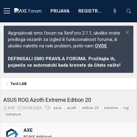
PRIJAVA
REGISTRACIJA
Apgrejdovali smo forum na XenForo 2.1.1, ukoliko imate
predloga vezanih za izgled ili funkcionalnost foruma, ili
ukoliko naletite na neki problem, javite nam
OVDE
DEFINISALI SMO PRAVILA FORUMA. Pročitajte ih,
pojaviće se automatski kada krenete da čitate nešto!
Test LAB
ASUS ROG Azoth Extreme Edition 20
Z
D
O
AXE
30.06.2026.
asus
azoth
edition 20
extreme
rog
a
a
z
tastatura
č
t
n
e
u
a
t
m
k
AXE
n
p
e