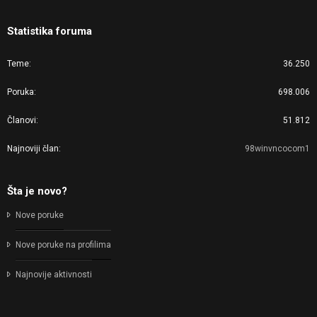
Statistika foruma
Teme
36.250
Poruka
698.006
Članovi
51.812
Najnoviji član
98winvncocom1
Šta je novo?
Nove poruke
Nove poruke na profilima
Najnovije aktivnosti