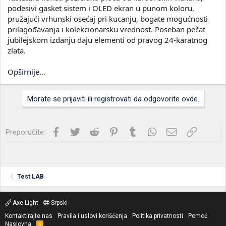
podesivi gasket sistem i OLED ekran u punom koloru,
pružajući vrhunski osećaj pri kucanju, bogate mogućnosti
prilagođavanja i kolekcionarsku vrednost. Poseban pečat
jubilejskom izdanju daju elementi od pravog 24-karatnog
zlata.
Opširnije...
Morate se prijaviti ili registrovati da odgovorite ovde.
Facebook
Twitter
Reddit
Pinterest
Tumblr
WhatsApp
Imejl
Link
Preporučite:
Test LAB
Axe Light
Srpski
Kontaktirajte nas
Pravila i uslovi korišćenja
Politika privatnosti
Pomoć
Naslovna
R