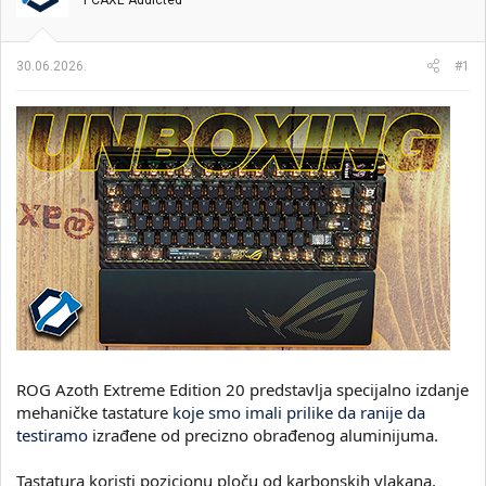
PCAXE Addicted
i
o
k
k
t
r
30.06.2026.
#1
e
e
m
t
e
a
n
j
a
ROG Azoth Extreme Edition 20 predstavlja specijalno izdanje
mehaničke tastature
koje smo imali prilike da ranije da
testiramo
izrađene od precizno obrađenog aluminijuma.
Tastatura koristi pozicionu ploču od karbonskih vlakana,