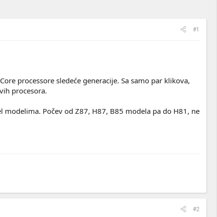
#1
l Core processore sledeće generacije. Sa samo par klikova,
vih procesora.
vel modelima. Počev od Z87, H87, B85 modela pa do H81, ne
#2