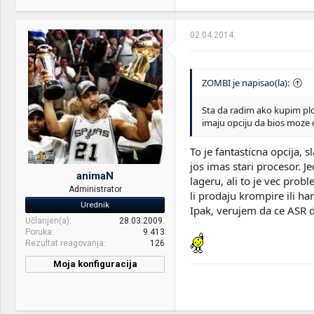
02.04.2014.
ZOMBI je napisao(la):
Sta da radim ako kupim plo
imaju opciju da bios moze d
To je fantasticna opcija, 
jos imas stari procesor. 
animaN
lageru, ali to je vec pro
Administrator
li prodaju krompire ili ha
Urednik
Ipak, verujem da ce ASR 
Učlanjen(a)
28.03.2009.
Poruka
9.413
Rezultat reagovanja
126
Moja konfiguracija
CPU & cooler:
Ci7 3930K@ Coolink
CoratorDS