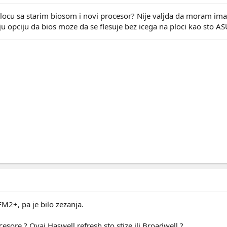
ocu sa starim biosom i novi procesor? Nije valjda da moram imati
ju opciju da bios moze da se flesuje bez icega na ploci kao sto AS
M2+, pa je bilo zezanja.
esore ? Ovaj Haswell refresh sto stize ili Broadwell ?