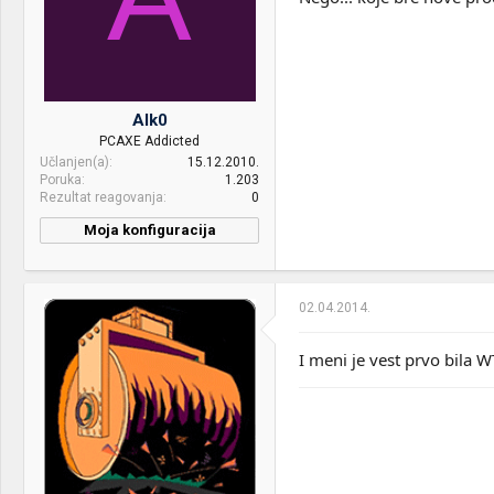
Alk0
PCAXE Addicted
Učlanjen(a)
15.12.2010.
Poruka
1.203
Rezultat reagovanja
0
Moja konfiguracija
02.04.2014.
I meni je vest prvo bila W