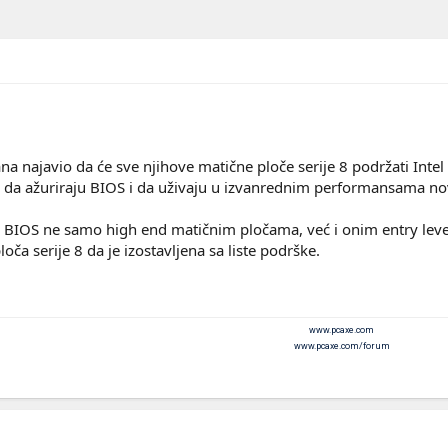
na najavio da će sve njihove matične ploče serije 8 podržati Inte
i da ažuriraju BIOS i da uživaju u izvanrednim performansama no
 BIOS ne samo high end matičnim pločama, već i onim entry le
oča serije 8 da je izostavljena sa liste podrške.
www.pcaxe.com
www.pcaxe.com/forum