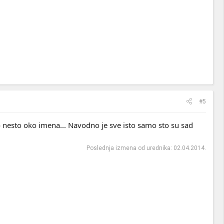
#5
go nesto oko imena... Navodno je sve isto samo sto su sad
Poslednja izmena od urednika:
02.04.2014.