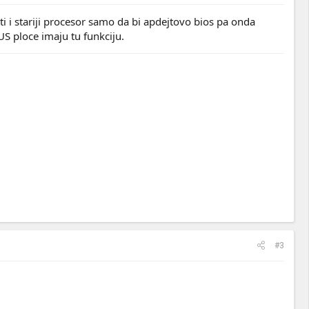
 i stariji procesor samo da bi apdejtovo bios pa onda
US ploce imaju tu funkciju.
#3