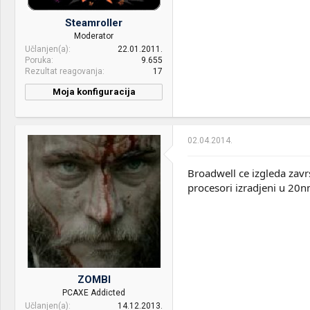
Steamroller
Moderator
Učlanjen(a)
22.01.2011.
Poruka
9.655
Rezultat reagovanja
17
Moja konfiguracija
CPU & cooler:
Intel Core i7 2600K @4.8
w/HT CM Nepton 280L
02.04.2014.
Motherboard:
Gigabyte Z77X-UP7
RAM:
4x4Gb Patriot @1866MHz
Broadwell ce izgleda zavrs
procesori izradjeni u 20nm
VGA & cooler:
ASUS 280X + Morpheus +
2x NF-F12
Display:
2x Dell U2312HM
HDD:
Samsung 840 Evo 120GB
Sound:
Integruša
ZOMBI
PCAXE Addicted
Case:
HAF XB
Učlanjen(a)
14.12.2013.