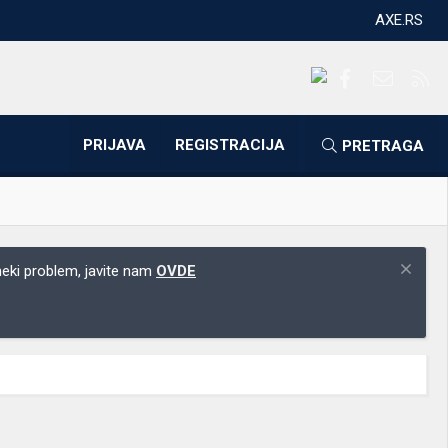
AXE.RS
Facebook
Kontakti
RS
PRIJAVA
REGISTRACIJA
PRETRAGA
 neki problem, javite nam
OVDE