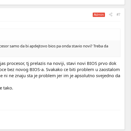
#7
Admin
rocesor samo da bi apdejtovo bios pa onda stavio novi? Treba da
s procesor, tj prelazis na noviji, stavi novi BIOS prvo dok
 ploce bez novog BIOS-a. Svakako ce biti problem u zaostalom
e ni ne znaju sta je problem jer im je apsolutno svejedno da
e tako.