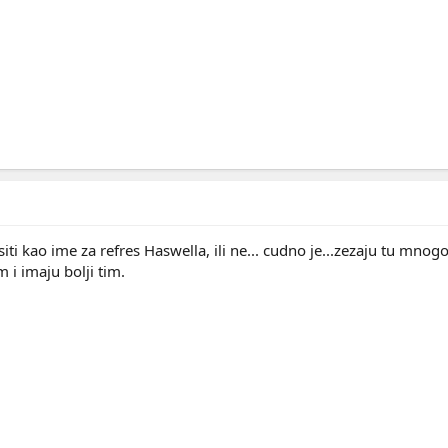
iti kao ime za refres Haswella, ili ne... cudno je...zezaju tu mno
 i imaju bolji tim.