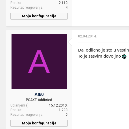
Poruka
2.110
PSU:
Seasonic SS-620GM
Rezultat reagovanja
4
Mice &
CM Storm Recon White +
Moja konfiguracija
keyboard:
Genius Imperator
Internet:
Cable 20/2
02.04.2014.
OS & Browser:
Win 7 64bit
A
Other:
Fluffy Cat and Dog
Da, odlicno je sto u vest
To je sasvim dovoljno
Alk0
PCAXE Addicted
Učlanjen(a)
15.12.2010.
Poruka
1.203
Rezultat reagovanja
0
Moja konfiguracija