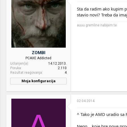
Sta da radim ako kupim pl
stavio novi? Treba da ima
auuu gremline nabijem te
ZOMBI
PCAXE Addicted
Učlanjen(a)
14.12.2013.
Poruka
2.110
Rezultat reagovanja
4
Moja konfiguracija
02.04.2014.
A
^ Tako je AMD uradio sa F
Nego... koje bre nove proc