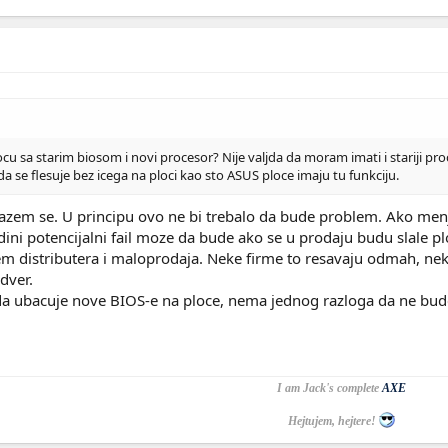
cu sa starim biosom i novi procesor? Nije valjda da moram imati i stariji p
a se flesuje bez icega na ploci kao sto ASUS ploce imaju tu funkciju.
slazem se. U principu ovo ne bi trebalo da bude problem. Ako menja
Jedini potencijalni fail moze da bude ako se u prodaju budu slale
blem distributera i maloprodaja. Neke firme to resavaju odmah, nek
rdver.
da ubacuje nove BIOS-e na ploce, nema jednog razloga da ne bud
I am Jack's complete
AXE
Hejtujem, hejtere!