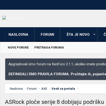
NASLOVNA
FORUMI
ŠTA JE NOVO
Č
NOVE PORUKE
PRETRAGA FORUMA
Apgrejdovali smo forum na XenForo 2.1.1, ukoliko imate predloga
DEFINISALI SMO PRAVILA FORUMA. Pročitajte ih, pojaviće 
Naslovna
Forumi
AXE
Vesti sa portala
ASRock ploče serije 8 dobijaju podršku 