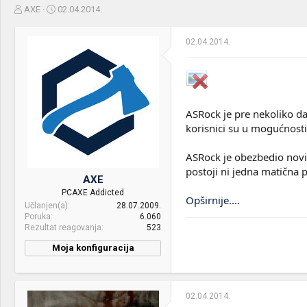
Z
D
AXE
02.04.2014.
a
a
č
t
02.04.2014.
e
u
t
m
n
p
i
o
k
k
t
r
ASRock je pre nekoliko da
e
e
korisnici su u mogućnost
m
t
e
a
ASRock je obezbedio novi
n
j
postoji ni jedna matična pl
AXE
a
PCAXE Addicted
Opširnije....
Učlanjen(a)
28.07.2009.
Poruka
6.060
Rezultat reagovanja
523
Moja konfiguracija
02.04.2014.