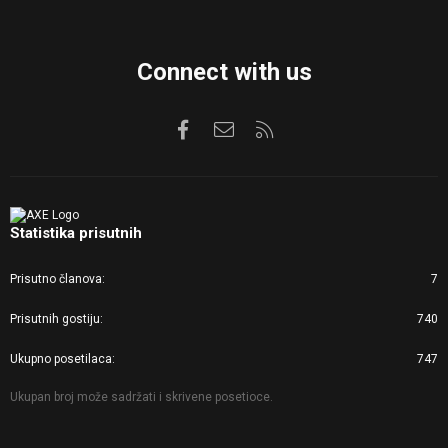
Connect with us
Facebook
Kontaktirajte nas
RSS
Statistika prisutnih
Prisutno članova
7
Prisutnih gostiju
740
Ukupno posetilaca
747
Ukupan broj može sadržati i skrivene posetioce.