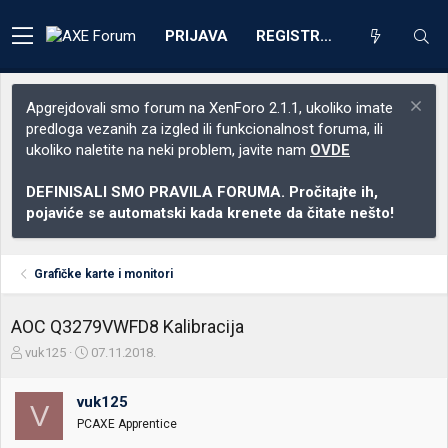
PRIJAVA
REGISTRACIJA
Apgrejdovali smo forum na XenForo 2.1.1, ukoliko imate
predloga vezanih za izgled ili funkcionalnost foruma, ili
ukoliko naletite na neki problem, javite nam
OVDE
DEFINISALI SMO PRAVILA FORUMA. Pročitajte ih,
pojaviće se automatski kada krenete da čitate nešto!
Grafičke karte i monitori
AOC Q3279VWFD8 Kalibracija
Z
D
vuk125
07.11.2018.
a
a
č
t
vuk125
e
u
V
t
m
PCAXE Apprentice
n
p