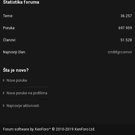
Statistika foruma
Teme
36.257
Poruka
697.959
Članovi
51.528
Najnoviji član
cm88grcomvn
Šta je novo?
Nove poruke
Nove poruke na profilima
Najnovije aktivnosti
Forum software by XenForo™
© 2010-2019 XenForo Ltd.