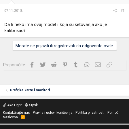
i
o
k
k
07.11.2018.
#1
t
r
e
e
Da li neko ima ovaj model i koja su setovanja ako je
m
t
e
a
kalibrisao?
n
j
a
Morate se prijaviti ili registrovati da odgovorite ovde.
Facebook
Twitter
Reddit
Pinterest
Tumblr
WhatsApp
Imejl
Link
Preporučite:
Grafičke karte i monitori
Axe Light
Srpski
Kontaktirajte nas
Pravila i uslovi korišćenja
Politika privatnosti
Pomoć
Naslovna
R
S
S