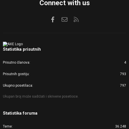
Connect with us
Facebook
Kontaktirajte nas
RSS
Statistika prisutnih
Prisutno članova
4
Prisutnih gostiju
793
Ukupno posetilaca
797
Ukupan broj može sadržati i skrivene posetioce.
Statistika foruma
Teme
36.248