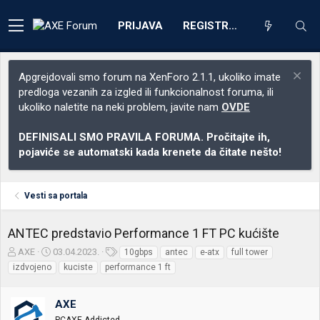
PRIJAVA
REGISTRACIJA
Apgrejdovali smo forum na XenForo 2.1.1, ukoliko imate
predloga vezanih za izgled ili funkcionalnost foruma, ili
ukoliko naletite na neki problem, javite nam
OVDE
DEFINISALI SMO PRAVILA FORUMA. Pročitajte ih,
pojaviće se automatski kada krenete da čitate nešto!
Vesti sa portala
ANTEC predstavio Performance 1 FT PC kućište
Z
D
O
AXE
03.04.2023.
10gbps
antec
e-atx
full tower
a
a
z
izdvojeno
kuciste
performance 1 ft
č
t
n
e
u
a
t
m
k
AXE
n
p
e