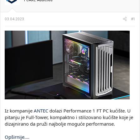
PCAXE Addicted
i
o
k
k
t
r
03.04.2023.
#1
e
e
m
t
e
a
n
j
a
Iz kompanije
ANTEC
dolazi Performance 1 FT PC kućište. U
pitanju je Full-Tower, kompaktno i stilizovano kućište koje je
dizajnirano da pruži najbolje moguće performanse.
Opširnije....