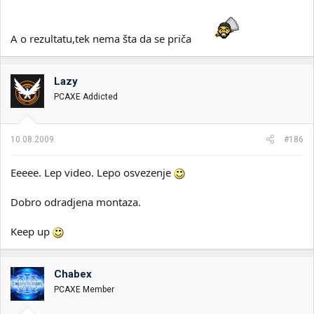
A o rezultatu,tek nema šta da se priča
Lazy
PCAXE Addicted
10.08.2009.
#186
Eeeee. Lep video. Lepo osvezenje
Dobro odradjena montaza.
Keep up
Chabex
PCAXE Member