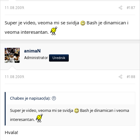
11.08.2009.
#187
Super je video, veoma mi se svidja
Bash je dinamican i
veoma interesantan.
animaN
Administrator
Urednik
11.08.2009.
#188
Chabex je napisao(la):
Super je video, veoma mi se svidja
Bash je dinamican i veoma
interesantan.
Hvala!