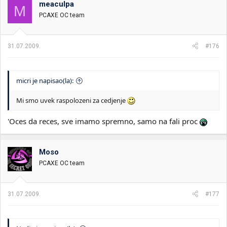
meaculpa
i
o
M
k
k
PCAXE OC team
t
r
e
e
m
t
31.07.2009.
#176
e
a
n
j
a
micri je napisao(la):
Mi smo uvek raspolozeni za cedjenje
'Oces da reces, sve imamo spremno, samo na fali proc
Moso
PCAXE OC team
31.07.2009.
#177