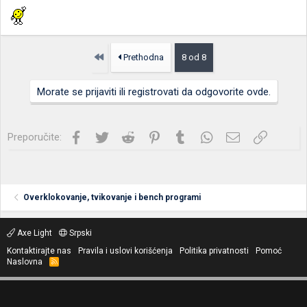
Prvo
Prethodna
8 od 8
Morate se prijaviti ili registrovati da odgovorite ovde.
Facebook
Twitter
Reddit
Pinterest
Tumblr
WhatsApp
Imejl
Link
Preporučite:
Overklokovanje, tvikovanje i bench programi
Axe Light
Srpski
Kontaktirajte nas
Pravila i uslovi korišćenja
Politika privatnosti
Pomoć
Naslovna
R
S
S