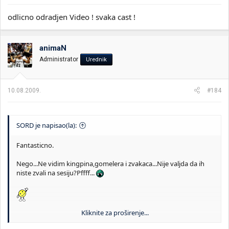
odlicno odradjen Video ! svaka cast !
animaN
Administrator
Urednik
10.08.2009.
#184
SORD je napisao(la):
Fantasticno.
Nego...Ne vidim kingpina,gomelera i zvakaca...Nije valjda da ih
niste zvali na sesiju?Pffff...
Kliknite za proširenje...