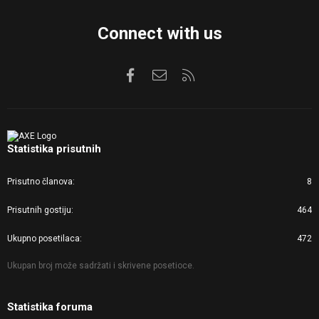
Connect with us
Facebook
Kontaktirajte nas
RSS
Statistika prisutnih
Prisutno članova
8
Prisutnih gostiju
464
Ukupno posetilaca
472
Ukupan broj može sadržati i skrivene posetioce.
Statistika foruma