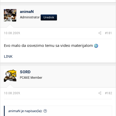
animaN
Administrator
Urednik
10.08.2009.
#181
Evo malo da osvezimo temu sa video materijalom
LINK
SORD
PCAXE Member
10.08.2009.
#182
animaN je napisao(la):