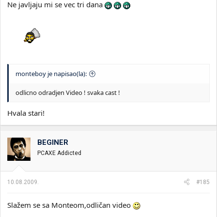
Ne javljaju mi se vec tri dana
monteboy je napisao(la):
odlicno odradjen Video ! svaka cast !
Hvala stari!
BEGINER
PCAXE Addicted
10.08.2009.
#185
Slažem se sa Monteom,odličan video