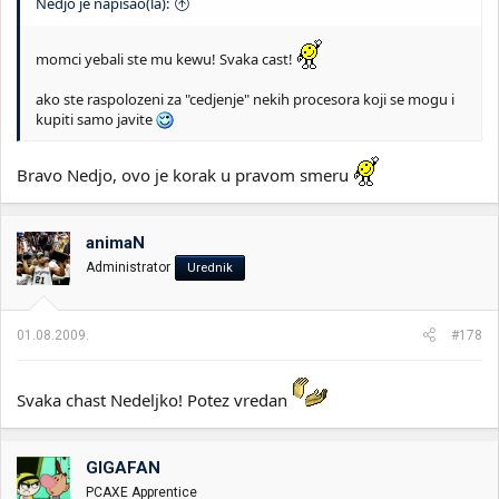
Nedjo je napisao(la):
momci yebali ste mu kewu! Svaka cast!
ako ste raspolozeni za "cedjenje" nekih procesora koji se mogu i
kupiti samo javite
Bravo Nedjo, ovo je korak u pravom smeru
animaN
Administrator
Urednik
01.08.2009.
#178
Svaka chast Nedeljko! Potez vredan
GIGAFAN
PCAXE Apprentice