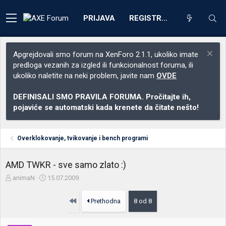
PRIJAVA
REGISTRACIJA
Apgrejdovali smo forum na XenForo 2.1.1, ukoliko imate
predloga vezanih za izgled ili funkcionalnost foruma, ili
ukoliko naletite na neki problem, javite nam
OVDE
DEFINISALI SMO PRAVILA FORUMA. Pročitajte ih,
pojaviće se automatski kada krenete da čitate nešto!
Overklokovanje, tvikovanje i bench programi
AMD TWKR - sve samo zlato :)
Z
D
animaN
15.07.2009.
a
a
č
t
Prvo
Prethodna
8 od 8
e
u
t
m
n
p