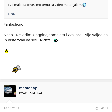
Evo malo da osvezimo temu sa video materijalom
LINK
Fantasticno.
Nego...Ne vidim kingpina,gomelera i zvakaca...Nije valjda da
ih niste zvali na sesiju?Pffff...
monteboy
PCAXE Addicted
10.08.2009.
#183