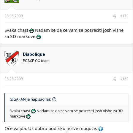
08.08.2009.
#179
Svaka chast
Nadam se da ce vam se posreciti josh vishe
za 3D markove
Diabolique
PCAXE OC team
08.08.2009.
#180
GIGAFAN je napisao(la):
Svaka chast
Nadam se da ce vam se posreciti josh vishe za 3D
markove
Oće valjda. Uz dobru podršku je sve moguće.