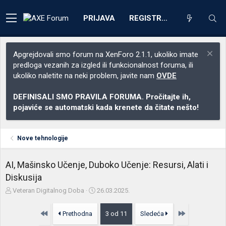
PRIJAVA
REGISTRACIJA
Apgrejdovali smo forum na XenForo 2.1.1, ukoliko imate
predloga vezanih za izgled ili funkcionalnost foruma, ili
ukoliko naletite na neki problem, javite nam
OVDE
DEFINISALI SMO PRAVILA FORUMA. Pročitajte ih,
pojaviće se automatski kada krenete da čitate nešto!
Nove tehnologije
AI, Mašinsko Učenje, Duboko Učenje: Resursi, Alati i
Diskusija
Z
D
Veteran Digitalnog Doba
26.03.2025.
a
a
č
t
Prvo
Poslednja
Prethodna
3 od 11
Sledeća
e
u