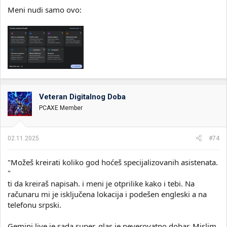
Meni nudi samo ovo:
Veteran Digitalnog Doba
PCAXE Member
02.11.2025.
#74
"Možeš kreirati koliko god hoćeš specijalizovanih asistenata.
"
ti da kreiraš napisah. i meni je otprilike kako i tebi. Na
računaru mi je isključena lokacija i podešen engleski a na
telefonu srpski.
Gemini live je sada super, glas je neverovatno dobar. Mislim