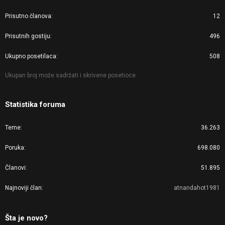
Prisutno članova
12
Prisutnih gostiju
496
Ukupno posetilaca
508
Ukupan broj može sadržati i skrivene posetioce.
Statistika foruma
Teme
36.263
Poruka
698.080
Članovi
51.895
Najnoviji član
atnandahot1981
Šta je novo?