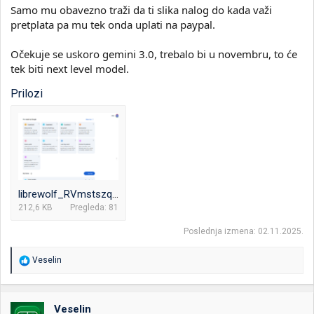
Samo mu obavezno traži da ti slika nalog do kada važi
pretplata pa mu tek onda uplati na paypal.
Očekuje se uskoro gemini 3.0, trebalo bi u novembru, to će
tek biti next level model.
Prilozi
librewolf_RVmstszq4P.png
212,6 KB
Pregleda: 81
Poslednja izmena:
02.11.2025.
R
Veselin
e
a
g
o
Veselin