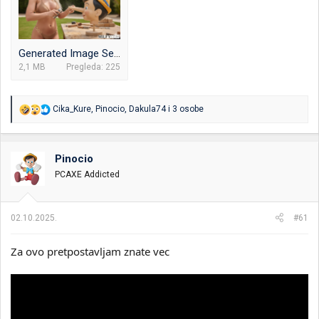
Generated Image September 29, 2025 - 3_46PM.png
2,1 MB
Pregleda: 225
R
Cika_Kure
,
Pinocio
,
Dakula74
i 3 osobe
e
a
g
o
Pinocio
v
PCAXE Addicted
a
n
j
a
02.10.2025.
#61
:
Za ovo pretpostavljam znate vec