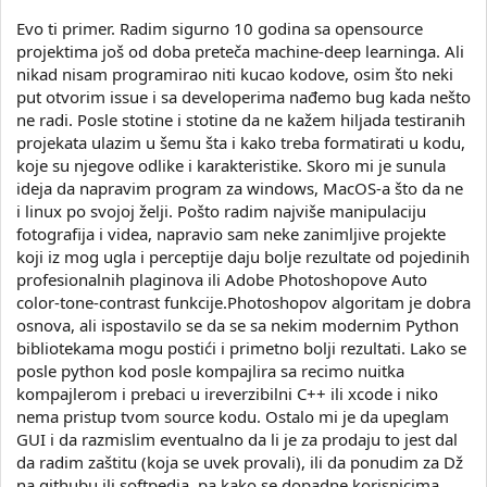
Evo ti primer. Radim sigurno 10 godina sa opensource
projektima još od doba preteča machine-deep learninga. Ali
nikad nisam programirao niti kucao kodove, osim što neki
put otvorim issue i sa developerima nađemo bug kada nešto
ne radi. Posle stotine i stotine da ne kažem hiljada testiranih
projekata ulazim u šemu šta i kako treba formatirati u kodu,
koje su njegove odlike i karakteristike. Skoro mi je sunula
ideja da napravim program za windows, MacOS-a što da ne
i linux po svojoj želji. Pošto radim najviše manipulaciju
fotografija i videa, napravio sam neke zanimljive projekte
koji iz mog ugla i perceptije daju bolje rezultate od pojedinih
profesionalnih plaginova ili Adobe Photoshopove Auto
color-tone-contrast funkcije.Photoshopov algoritam je dobra
osnova, ali ispostavilo se da se sa nekim modernim Python
bibliotekama mogu postići i primetno bolji rezultati. Lako se
posle python kod posle kompajlira sa recimo nuitka
kompajlerom i prebaci u ireverzibilni C++ ili xcode i niko
nema pristup tvom source kodu. Ostalo mi je da upeglam
GUI i da razmislim eventualno da li je za prodaju to jest dal
da radim zaštitu (koja se uvek provali), ili da ponudim za Dž
na githubu ili softpedia, pa kako se dopadne korisnicima.