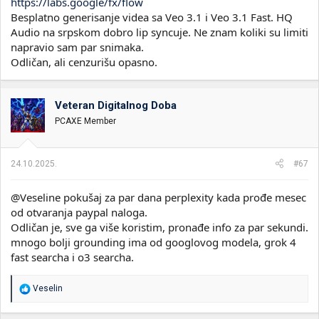
https://labs.google/fx/flow
Besplatno generisanje videa sa Veo 3.1 i Veo 3.1 Fast. HQ
Audio na srpskom dobro lip syncuje. Ne znam koliki su limiti
napravio sam par snimaka.
Odličan, ali cenzurišu opasno.
Veteran Digitalnog Doba
PCAXE Member
24.10.2025.
#67
@Veseline pokušaj za par dana perplexity kada prođe mesec
od otvaranja paypal naloga.
Odličan je, sve ga više koristim, pronađe info za par sekundi.
mnogo bolji grounding ima od googlovog modela, grok 4
fast searcha i o3 searcha.
R
Veselin
e
a