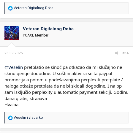
R
Veteran Digitalnog Doba
e
a
g
o
Veteran Digitalnog Doba
v
PCAXE Member
a
n
j
a
28.09.2025.
#54
:
@Veselin
pretplatio se sinoć pa otkazao da mi slučajno ne
skinu genge dogodine. U suštini aktivira se ta paypal
promocija a potom u podešavanjima perplexiti pretplate /
naloga otkaže pretplata da ne bi skidali dogodine. I na pp
sam isključio perplexity u automatic payment sekciji. Godinu
dana gratis, straaava
Hvalaa
R
Veselin
i
vladarko
e
a
g