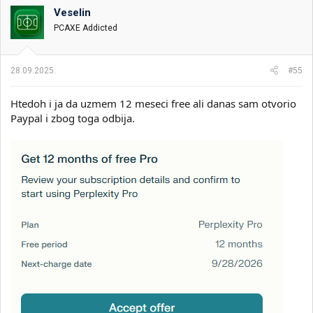
o
Veselin
v
PCAXE Addicted
a
n
j
a
28.09.2025.
#55
:
Htedoh i ja da uzmem 12 meseci free ali danas sam otvorio
Paypal i zbog toga odbija.