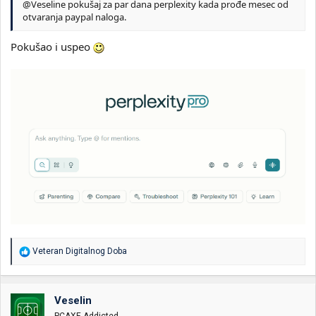
@Veseline pokušaj za par dana perplexity kada prođe mesec od
otvaranja paypal naloga.
Pokušao i uspeo
R
Veteran Digitalnog Doba
e
a
g
o
Veselin
v
PCAXE Addicted