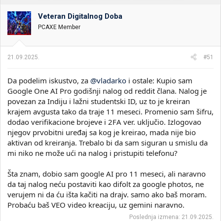
t
m
n
p
Veteran Digitalnog Doba
i
o
k
k
PCAXE Member
t
r
e
e
m
t
21.09.2025.
#51
e
a
n
Da podelim iskustvo, za
@vladarko
i ostale: Kupio sam
j
a
Google One AI Pro godišnji nalog od reddit člana. Nalog je
povezan za Indiju i lažni studentski ID, uz to je kreiran
krajem avgusta tako da traje 11 meseci. Promenio sam šifru,
dodao verifikacione brojeve i 2FA ver. uključio. Izlogovao
njegov prvobitni uređaj sa kog je kreirao, mada nije bio
aktivan od kreiranja. Trebalo bi da sam siguran u smislu da
mi niko ne može ući na nalog i pristupiti telefonu?
Šta znam, dobio sam google AI pro 11 meseci, ali naravno
da taj nalog neću postaviti kao difolt za google photos, ne
verujem ni da ću išta kačiti na drajv. samo ako baš moram.
Probaću baš VEO video kreaciju, uz gemini naravno.
Poslednja izmena:
21.09.2025.