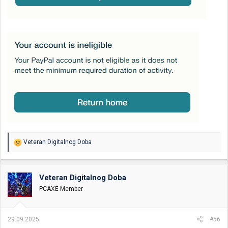
R
Veteran Digitalnog Doba
e
a
g
o
Veteran Digitalnog Doba
v
PCAXE Member
a
n
j
a
29.09.2025.
#56
: