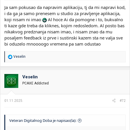
Ja sam pokusao da napravim aplikaciju, tj da mi napravi kod,
i da ga ja samo prenesem u studio za pravljenje aplikacija,
koji nisam ni imao
Al hoce Ai da pomogne i to, bukvalno
ti kaze gde treba da kliknes, kojim redosledom. Al posto bas
nikakvog predznanja nisam imao, i nisam znao da mu
posaljem feedback iz prve i sustinski kazem sta ne valja sve
bi oduzelo mnoooogo vremena pa sam odustao
R
Veselin
e
a
g
o
Veselin
v
PCAXE Addicted
a
n
j
a
01.11.2025.
#72
:
Veteran Digitalnog Doba je napisao(la):