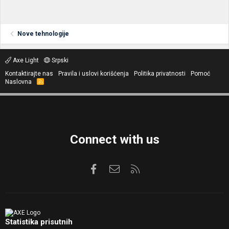
Nove tehnologije
Axe Light
Srpski
Kontaktirajte nas
Pravila i uslovi korišćenja
Politika privatnosti
Pomoć
Naslovna
R
S
S
Connect with us
Facebook
Kontaktirajte nas
RSS
Statistika prisutnih