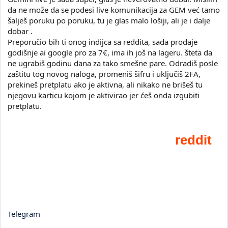
da ne može da se podesi live komunikacija za GEM već tamo
šalješ poruku po poruku, tu je glas malo lošiji, ali je i dalje
dobar .
Preporučio bih ti onog indijca sa reddita, sada prodaje
godišnje ai google pro za 7€, ima ih još na lageru. šteta da
ne ugrabiš godinu dana za tako smešne pare. Odradiš posle
zaštitu tog novog naloga, promeniš šifru i uključiš 2FA,
prekineš pretplatu ako je aktivna, ali nikako ne brišeš tu
njegovu karticu kojom je aktivirao jer ćeš onda izgubiti
pretplatu.
Telegram