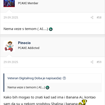
v
PCAXE Member
a
n
j
a
29.09.2025.
#58
:
Nema veze s temom ( AI....)
Pinocio
PCAXE Addicted
29.09.2025.
#59
Veteran Digitalnog Doba je napisao(la):
Nema veze s temom ( AI....)
Kako bih mogao to znati kad sad ima i Banana Ai, kontao
sam da su u nekom srodstvu Shalina i banana