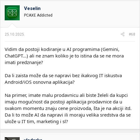
g
o
Veselin
v
PCAXE Addicted
a
n
j
a
25.10.2025.
#68
:
Vidim da postoji kodiranje u AI programima (Gemini,
ChatGPT...) ali ne znam koliko je to istina da se ne mora
imati predznanje?
Da li zaista može da se napravi bez ikakvog IT iskustva
Android/iOS osnovna aplikacija?
Na primer, imate malu prodavnicu ali biste želeli da kupci
imaju mogućnost da postoji aplikacija prodavnice da u
svakom momentu znaju cene proizvoda, šta je na akciji itd.
Da li to može AI da napravi ili moraju velika sredstva da se
ulože u IT tim, marketing i sl?