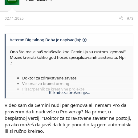
a
n
j
a
02.11.2025.
#73
:
Veteran Digitalnog Doba je napisao(la):
Ono što me je baš oduševilo kod Gemini-ja su custom "gemovi".
Možeš kreirati koliko god hoćeš specijalizovanih asistenata. Npr.
.:
Doktor za zdravstvene savete
Vizionar za brainstorming
Pisac/pesnik za kreativne projekte
Kliknite za proširenje...
Prevodilac za jezičke potrebe
Svakom možeš zadati "virtuelnu ličnost" - kako da ti se obraća,
Video sam da Gemini nudi par gemova ali nemam Pro da
koje oblasti da pokriva, šta te zanima...
proverim da li nudi više u Pro verziji? Na primer, u
besplatnoj verziji "Doktor za zdravstvene savete" ne postoji,
pa ako možeš da javiš da li ti je ponudio taj gem automatski
ili si ručno kreirao.