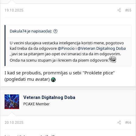
j
a
19.10.2025.
#65
:
Dakula74 je napisao(la):
U vecini slucajeva vestacka inteligencija koristi mene, pogotovo
kad treba da da odgovore
@Pinocio
i
@Veteran Digitalnog Doba
, javi se sa pitanjem jao opet ovi smaraci sta da im odgovorim.
Onda na scenu stupam ja i krecem da pisem odgovore.
I kad se probudis, promrmljas u sebi "Proklete ptice"
(pogledati mu avatar)
Veteran Digitalnog Doba
PCAXE Member
20.10.2025.
#66