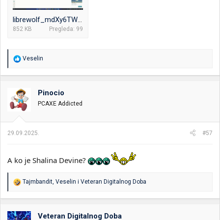
librewolf_mdXy6TWY5U.png
852 KB
Pregleda: 99
R
Veselin
e
a
g
o
Pinocio
v
PCAXE Addicted
a
n
j
a
29.09.2025.
#57
:
A ko je Shalina Devine?
R
Tajmbandit
,
Veselin
i
Veteran Digitalnog Doba
e
a
g
o
Veteran Digitalnog Doba