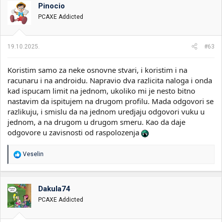
Pinocio
PCAXE Addicted
19.10.2025.
#63
Koristim samo za neke osnovne stvari, i koristim i na
racunaru i na androidu. Napravio dva razlicita naloga i onda
kad ispucam limit na jednom, ukoliko mi je nesto bitno
nastavim da ispitujem na drugom profilu. Mada odgovori se
razlikuju, i smislu da na jednom uredjaju odgovori vuku u
jednom, a na drugom u drugom smeru. Kao da daje
odgovore u zavisnosti od raspolozenja
R
Veselin
e
a
g
o
Dakula74
v
PCAXE Addicted
a
n
j