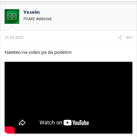
a
g
o
Veselin
v
PCAXE Addicted
a
n
j
a
25.09.2025.
#53
:
Naleteo na video pa da podelim