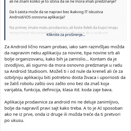
ali ne znam koliko je to istina da se ne mora imati predznanje?
Da li zaista može da se napravi bez ikakvog IT iskustva
Android/iOS osnovna aplikacija?
Na primer, imate malu prodavnicu ali biste želeli da kupci imaju
mogućnost da postoji aplikacija prodavnice da u svakom
Kliknite za proširenje...
momentu znaju cene proizvoda, šta je na akciji itd. Da li to može
AI da napravi ili moraju velika sredstva da se ulože u IT tim,
Za Android lično nisam probao, iako sam razmišljao možda
marketing i sl?
da napravim neku aplikaciju za novine, tipa novine srb ali
bolje organizovanu, kako bih ja zamislio... Kontam da je
izvodljivo, ali sigurno da mora osnovno predznanje u radu
sa Android Studioom. Možeš ti i od nule da kreneš ali će za
ozbiljniju aplikaciju biti potrebno dosta živaca i upornosti da
se žališ robotu zašto ovo zašto ono bez da znaš koja
varijabla, funkcija, definicija, klasa itd. koda zaje bava.
Aplikacija prodavnice za android mi ne deluje zanimljivo,
bolje da napraviš pravi sajt kako treba. A to je AI sposoban
ako ne iz prve, onda iz druge ili možda treće da ti pretvori
po ukusu.