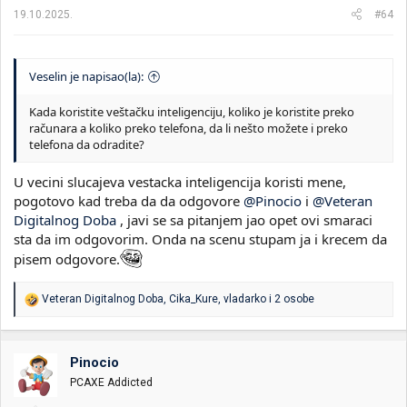
a
19.10.2025.
#64
:
Veselin je napisao(la):
Kada koristite veštačku inteligenciju, koliko je koristite preko
računara a koliko preko telefona, da li nešto možete i preko
telefona da odradite?
U vecini slucajeva vestacka inteligencija koristi mene,
pogotovo kad treba da da odgovore
@Pinocio
i
@Veteran
Digitalnog Doba
, javi se sa pitanjem jao opet ovi smaraci
sta da im odgovorim. Onda na scenu stupam ja i krecem da
pisem odgovore.
R
Veteran Digitalnog Doba
,
Cika_Kure
,
vladarko
i 2 osobe
e
a
g
o
Pinocio
v
PCAXE Addicted
a
n