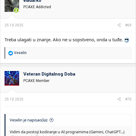
vladarko
PCAXE Addicted
25.10.2025.
#69
Treba ulagati u znanje. Ako ne u sopstveno, onda u tuđe.
R
Veselin
e
a
g
o
Veteran Digitalnog Doba
v
PCAXE Member
a
n
j
a
25.10.2025.
#70
:
Veselin je napisao(la):
Vidim da postoji kodiranje u AI programima (Gemini, ChatGPT...)