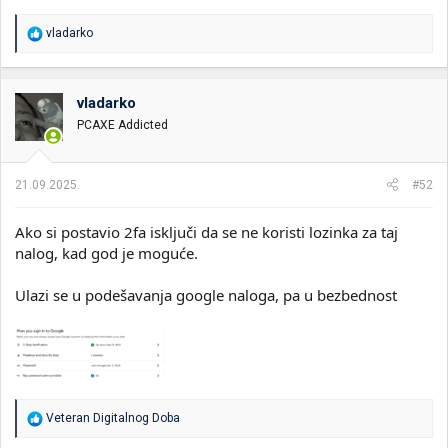
R
vladarko
e
a
g
o
vladarko
v
PCAXE Addicted
a
n
j
a
21.09.2025.
#52
:
Ako si postavio 2fa isključi da se ne koristi lozinka za taj
nalog, kad god je moguće.
Ulazi se u podešavanja google naloga, pa u bezbednost
R
Veteran Digitalnog Doba
e