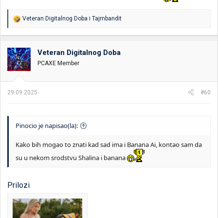
R
Veteran Digitalnog Doba
i
Tajmbandit
e
a
g
o
Veteran Digitalnog Doba
v
PCAXE Member
a
n
j
a
29.09.2025.
#60
:
Pinocio je napisao(la):
Kako bih mogao to znati kad sad ima i Banana Ai, kontao sam da
su u nekom srodstvu Shalina i banana
Prilozi