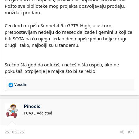
Pošto sve biblioteke mog projekta dozvoljavaju prodaju,
možda i prodam.
Ceo kod mi pišu Sonnet 4.5 i GPT5-High, a uskoro,
pretpostavljam nedelju do mesec da izađe i gemini 3 koji će
biti SOTA pa ću njega. Jedan deo napiše jedan bolje drugi
drugi i tako, najbolji su u tandemu.
Srećno šta god da odlučiš, i nećeš ništa uspeti, ako ne
pokušaš. Strpljenje je majka što bi se reklo
R
Veselin
e
a
g
o
Pinocio
v
PCAXE Addicted
a
n
j
a
25.10.2025.
#71
: