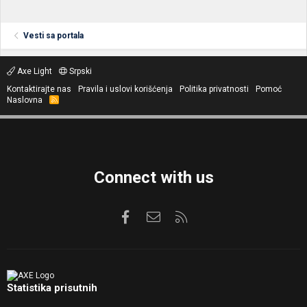
Vesti sa portala
Axe Light
Srpski
Kontaktirajte nas
Pravila i uslovi korišćenja
Politika privatnosti
Pomoć
Naslovna
R
S
S
Connect with us
Facebook
Kontaktirajte nas
RSS
Statistika prisutnih