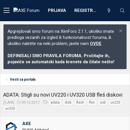
PRIJAVA
REGISTRACIJA
Apgrejdovali smo forum na XenForo 2.1.1, ukoliko imate
predloga vezanih za izgled ili funkcionalnost foruma, ili
ukoliko naletite na neki problem, javite nam
OVDE
DEFINISALI SMO PRAVILA FORUMA. Pročitajte ih,
pojaviće se automatski kada krenete da čitate nešto!
Vesti sa portala
ADATA: Stigli su novi UV220 i UV320 USB fleš diskovi
Z
D
O
AXE
09.12.2017.
adata
disk
flash
fles
usb
uv220
a
a
z
uv320
č
t
n
e
u
a
t
m
k
AXE
n
p
e