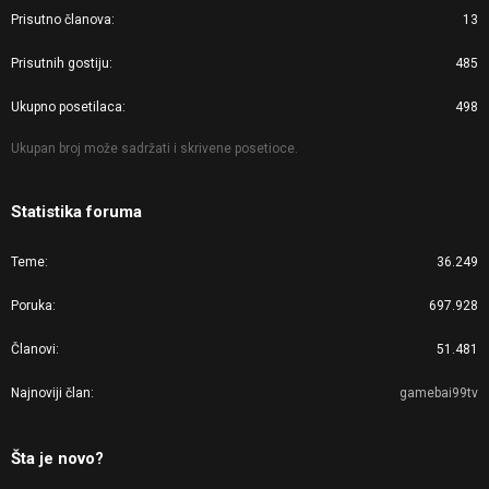
Prisutno članova
13
Prisutnih gostiju
485
Ukupno posetilaca
498
Ukupan broj može sadržati i skrivene posetioce.
Statistika foruma
Teme
36.249
Poruka
697.928
Članovi
51.481
Najnoviji član
gamebai99tv
Šta je novo?