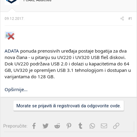
PCAXE Addicted
i
o
k
k
t
r
09.12.2017.
#1
e
e
m
t
e
a
n
j
a
ADATA
ponuda prenosivih uređaja postaje bogatija za dva
nova člana - u pitanju su UV220 i UV320 USB fleš diskovi.
Dok UV220 podržava USB 2.0 i dolazi u kapacitetima do 64
GB, UV320 je opremljen USB 3.1 tehnologijom i dostupan u
varijantama do 128 GB.
Opširnije...
Morate se prijaviti ili registrovati da odgovorite ovde.
Facebook
Twitter
Reddit
Pinterest
Tumblr
WhatsApp
Imejl
Link
Preporučite: