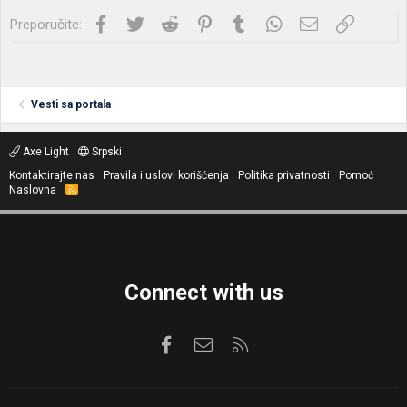
Facebook
Twitter
Reddit
Pinterest
Tumblr
WhatsApp
Imejl
Link
Preporučite:
Vesti sa portala
Axe Light
Srpski
Kontaktirajte nas
Pravila i uslovi korišćenja
Politika privatnosti
Pomoć
Naslovna
R
S
S
Connect with us
Facebook
Kontaktirajte nas
RSS