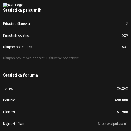
Statistika prisutnih
Prisutno članova
2
Prisutnih gostiju
529
Ukupno posetilaca
531
Ukupan broj može sadržati i skrivene posetioce.
Statistika foruma
Teme
36.263
Poruka
698.080
Članovi
51.900
Najnoviji član
Shbetokvipukcom1