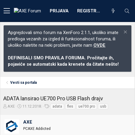
PRIJAVA
REGISTRACIJA
Apgrejdovali smo forum na XenForo 2.1.1, ukoliko imate
predloga vezanih za izgled ili funkcionalnost foruma, ili
ukoliko naletite na neki problem, javite nam
OVDE
DEFINISALI SMO PRAVILA FORUMA. Pročitajte ih,
pojaviće se automatski kada krenete da čitate nešto!
Vesti sa portala
ADATA lansirao UE700 Pro USB Flash drajv
Z
D
O
AXE
11.12.2018.
adata
fles
ue700 pro
usb
a
a
z
č
t
n
AXE
e
u
a
t
m
k
PCAXE Addicted
n
p
e