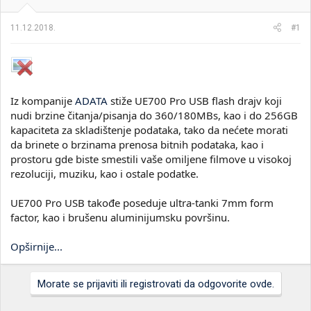
i
o
k
k
11.12.2018.
#1
t
r
e
e
m
t
e
a
n
j
Iz kompanije
ADATA
stiže UE700 Pro USB flash drajv koji
a
nudi brzine čitanja/pisanja do 360/180MBs, kao i do 256GB
kapaciteta za skladištenje podataka, tako da nećete morati
da brinete o brzinama prenosa bitnih podataka, kao i
prostoru gde biste smestili vaše omiljene filmove u visokoj
rezoluciji, muziku, kao i ostale podatke.
UE700 Pro USB takođe poseduje ultra-tanki 7mm form
factor, kao i brušenu aluminijumsku površinu.
Opširnije...
Morate se prijaviti ili registrovati da odgovorite ovde.