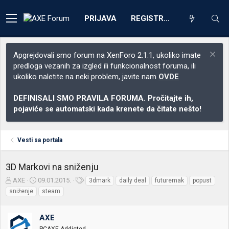
PRIJAVA
REGISTRACIJA
Apgrejdovali smo forum na XenForo 2.1.1, ukoliko imate
predloga vezanih za izgled ili funkcionalnost foruma, ili
ukoliko naletite na neki problem, javite nam
OVDE
DEFINISALI SMO PRAVILA FORUMA. Pročitajte ih,
pojaviće se automatski kada krenete da čitate nešto!
Vesti sa portala
3D Markovi na sniženju
Z
D
O
AXE
09.01.2015.
3dmark
daily deal
futuremak
popust
a
a
z
sniženje
steam
č
t
n
e
u
a
t
m
k
AXE
n
p
e