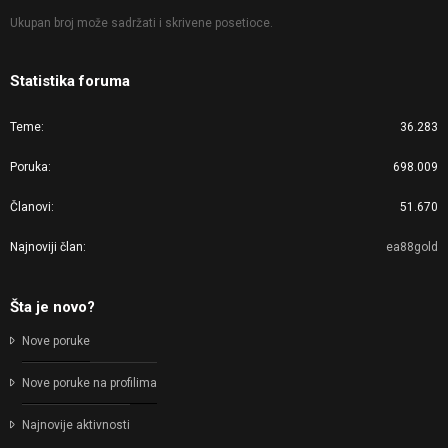
Ukupan broj može sadržati i skrivene posetioce.
Statistika foruma
Teme
36.283
Poruka
698.009
Članovi
51.670
Najnoviji član
ea88gold
Šta je novo?
Nove poruke
Nove poruke na profilima
Najnovije aktivnosti