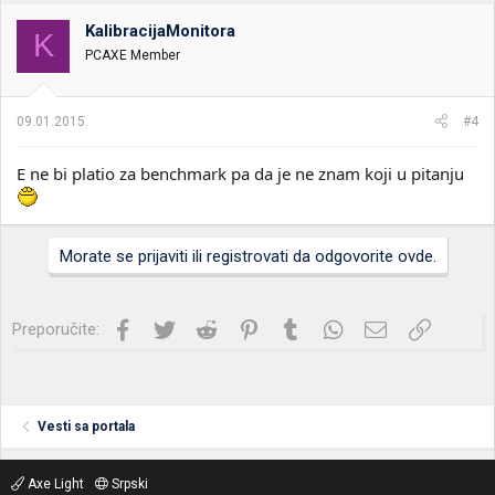
KalibracijaMonitora
K
PCAXE Member
09.01.2015.
#4
E ne bi platio za benchmark pa da je ne znam koji u pitanju
Morate se prijaviti ili registrovati da odgovorite ovde.
Facebook
Twitter
Reddit
Pinterest
Tumblr
WhatsApp
Imejl
Link
Preporučite:
Vesti sa portala
Axe Light
Srpski