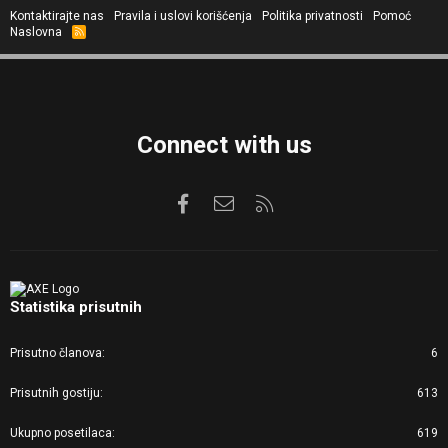
Kontaktirajte nas
Pravila i uslovi korišćenja
Politika privatnosti
Pomoć
Naslovna
R
S
S
Connect with us
Facebook
Kontaktirajte nas
RSS
Statistika prisutnih
Prisutno članova
6
Prisutnih gostiju
613
Ukupno posetilaca
619