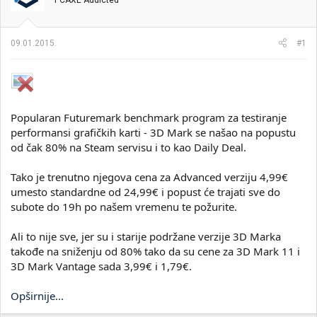
PCAXE Addicted
i
o
k
k
t
r
09.01.2015.
#1
e
e
m
t
e
a
n
j
a
Popularan Futuremark benchmark program za testiranje
performansi grafičkih karti - 3D Mark se našao na popustu
od čak 80% na Steam servisu i to kao Daily Deal.
Tako je trenutno njegova cena za Advanced verziju 4,99€
umesto standardne od 24,99€ i popust će trajati sve do
subote do 19h po našem vremenu te požurite.
Ali to nije sve, jer su i starije podržane verzije 3D Marka
takođe na sniženju od 80% tako da su cene za 3D Mark 11 i
3D Mark Vantage sada 3,99€ i 1,79€.
Opširnije...