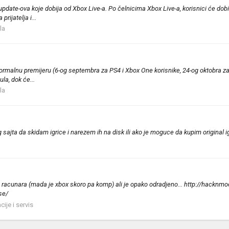
date-ova koje dobija od Xbox Live-a. Po čelnicima Xbox Live-a, korisnici će dobi
ijatelja i...
la
formalnu premijeru (6-og septembra za PS4 i Xbox One korisnike, 24-og oktobra za 
la, dok će...
la
sajta da skidam igrice i narezem ih na disk ili ako je moguce da kupim original ig
iste racunara (mada je xbox skoro pa komp) ali je opako odradjeno... http://ha
se/
ije i servis