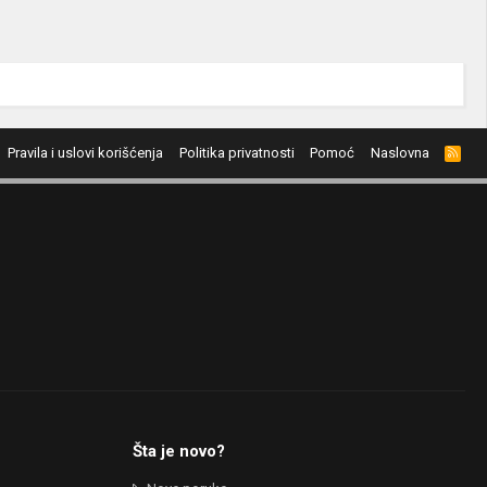
Pravila i uslovi korišćenja
Politika privatnosti
Pomoć
Naslovna
R
S
S
Šta je novo?