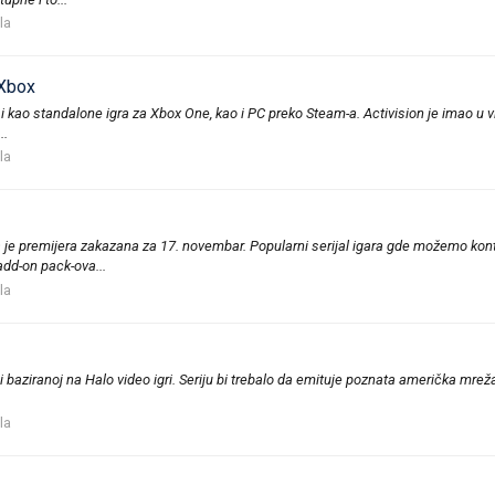
la
 Xbox
kao standalone igra za Xbox One, kao i PC preko Steam-a. Activision je imao u v
..
la
a je premijera zakazana za 17. novembar. Popularni serijal igara gde možemo kont
add-on pack-ova...
la
iji baziranoj na Halo video igri. Seriju bi trebalo da emituje poznata američka mre
la