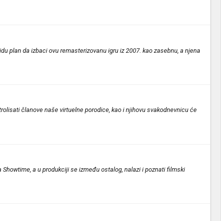
idu plan da izbaci ovu remasterizovanu igru iz 2007. kao zasebnu, a njena
rolisati članove naše virtuelne porodice, kao i njihovu svakodnevnicu će
ža Showtime, a u produkciji se između ostalog, nalazi i poznati filmski