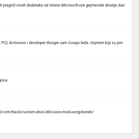
ti pregršt novih dodataka od strane Microsoft-ove gejmerske divizije, kao
PC), Activision i developer Bungie vam čuvaju leđa. Gejmeri koji su pre-
rice.
cknmod.com/hack/custom-xbox-360-case-mod-using-bondo/