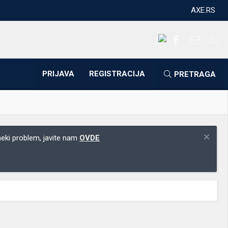
AXE.RS
Facebook
Kontakti
RS
PRIJAVA
REGISTRACIJA
PRETRAGA
 neki problem, javite nam
OVDE