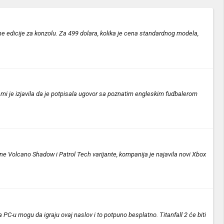
ne edicije za konzolu. Za 499 dolara, kolika je cena standardnog modela,
mi je izjavila da je potpisala ugovor sa poznatim engleskim fudbalerom
ne Volcano Shadow i Patrol Tech varijante, kompanija je najavila novi Xbox
PC-u mogu da igraju ovaj naslov i to potpuno besplatno. Titanfall 2 će biti