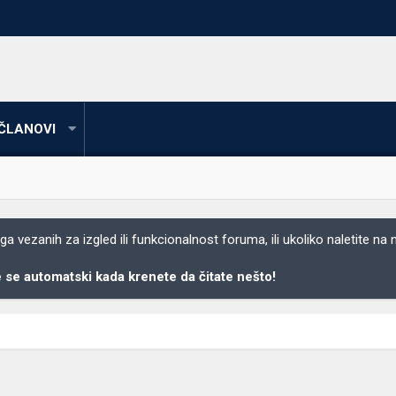
ČLANOVI
 vezanih za izgled ili funkcionalnost foruma, ili ukoliko naletite na
se automatski kada krenete da čitate nešto!