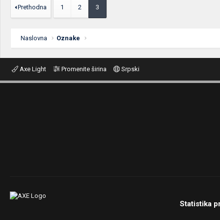
Prethodna
1
2
3
Naslovna
Oznake
Axe Light
Promenite širina
Srpski
Statistika p