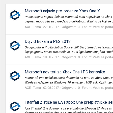
Microsoft najavio pre-order za Xbox One X
Posle brojnih najava, čelnici Microsoft-a su objavili da će Xbo
gejmeri mogu uživati u uređaju u unikatnom dizajnu uz koji se do
AXE
Tema
22.08.2017.
Odgovora: 3
Forum:
Vesti sa porta
Dejvid Bekam u PES 2018
Ovoga puta, u Pro Evolution Soccer 2018-ici, između ostalog m
koji je igrao u preko 100 mečeva UEFA lige šampiona, kao i meč
AXE
Tema
19.08.2017.
Odgovora: 0
Forum:
Vesti sa porta
Microsoft noviteti za Xbox One i PC korisnike
Microsoft ima nekoliko novih dodataka na putu za Xbox One i PC
Wireless Adapter za Windows 10, umanjeni USB stik. Opširnije..
AXE
Tema
02.08.2017.
Odgovora: 0
Forum:
Vesti sa porta
Titanfall 2 stiže na EA i Xbox One pretplatničke se
Igra Titanfall 2 je dostupna za pretplatnike EA-ovog EA Access 
dostupan na Vault-u, što je EA-ovo skladište za igre koje su dost