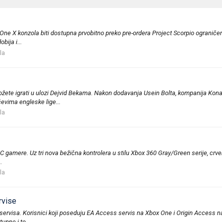
x One X konzola biti dostupna prvobitno preko pre-ordera Project Scorpio ograniče
bija i...
la
ožete igrati u ulozi Dejvid Bekama. Nakon dodavanja Usein Bolta, kompanija Kona
evima engleske lige...
la
 gamere. Uz tri nova bežična kontrolera u stilu Xbox 360 Gray/Green serije, crve
.
la
rvise
servisa. Korisnici koji poseduju EA Access servis na Xbox One i Origin Access na 
upne i to...