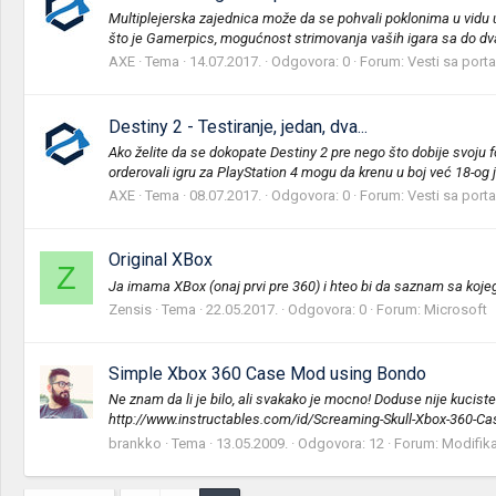
Multiplejerska zajednica može da se pohvali poklonima u vidu up
što je Gamerpics, mogućnost strimovanja vaših igara sa do dva pr
AXE
Tema
14.07.2017.
Odgovora: 0
Forum:
Vesti sa porta
Destiny 2 - Testiranje, jedan, dva...
Ako želite da se dokopate Destiny 2 pre nego što dobije svoju 
orderovali igru za PlayStation 4 mogu da krenu u boj već 18-og ju
AXE
Tema
08.07.2017.
Odgovora: 0
Forum:
Vesti sa porta
Original XBox
Z
Ja imama XBox (onaj prvi pre 360) i hteo bi da saznam sa kojeg 
Zensis
Tema
22.05.2017.
Odgovora: 0
Forum:
Microsoft
Simple Xbox 360 Case Mod using Bondo
Ne znam da li je bilo, ali svakako je mocno! Doduse nije kuc
http://www.instructables.com/id/Screaming-Skull-Xbox-360-Ca
brankko
Tema
13.05.2009.
Odgovora: 12
Forum:
Modifikac