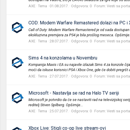
AXE
Tema
01.08.2017.
Odgovora: 0
Forum:
Vesti sa porta
COD: Modern Warfare Remastered dolazi na PC i
Call of Duty: Modern Warfare Remastered je od sada dostupan i 
ekskluzivna premijera za PS4 je bila prošlog meseca. Opširnije.
AXE
Tema
28.07.2017.
Odgovora: 0
Forum:
Vesti sa porta
Sims 4 na konzolama u Novembru
Kompanija Maxis i EA su najavile izlazak Sims 4 za konzole čij
moći da iskuse korisnici PS4 i Xbox One, gde će dobiti pregršt 
AXE
Tema
27.07.2017.
Odgovora: 0
Forum:
Vesti sa porta
Microsoft - Nastavlja se rad na Halo TV seriji
Microsoft je potvrdio da će se nastaviti rad na televizijskoj ser
reditelj Stiven Spilberg. Opširnije...
AXE
Tema
25.07.2017.
Odgovora: 0
Forum:
Vesti sa porta
Xbox Live: Stigli co-op live stream-ovi