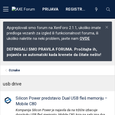
PRIJAVA
REGISTRACIJA
Apgrejdovali smo forum na XenForo 2.1.1, ukoliko imate
predloga vezanih za izgled ili funkcionalnost foruma, ili
ukoliko naletite na neki problem, javite nam
OVDE
DEFINISALI SMO PRAVILA FORUMA. Pročitajte ih,
pojaviće se automatski kada krenete da čitate nešto!
Oznake
usb drive
Silicon Power predstavio Dual USB fleš memoriju –
Mobile C80
Kompanija Silicon Power je najavila da na tržište izbacuje
dvostruku USB fleš memoriju, Mobile C80, koja na sebi ima dva