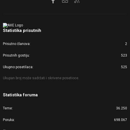
Statistika prisutnih
Prisutno članova
2
Prisutnih gostiju
523
Ukupno posetilaca
525
Ukupan broj može sadržati i skrivene posetioce.
Statistika foruma
Teme
36.250
Poruka
698.067