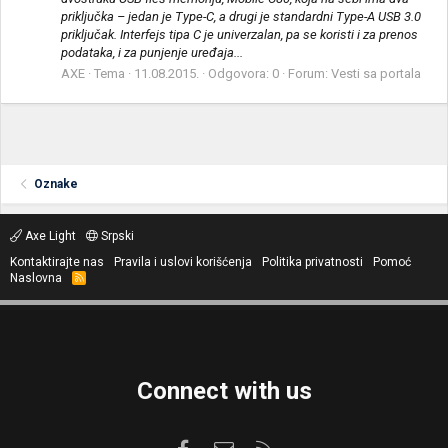
priključka – jedan je Type-C, a drugi je standardni Type-A USB 3.0
priključak. Interfejs tipa C je univerzalan, pa se koristi i za prenos
podataka, i za punjenje uređaja...
AXE
Tema
11.08.2015.
Odgovora: 0
Forum:
Vesti sa portala
Oznake
Axe Light
Srpski
Kontaktirajte nas
Pravila i uslovi korišćenja
Politika privatnosti
Pomoć
Naslovna
R
S
S
Connect with us
Facebook
Kontaktirajte nas
RSS