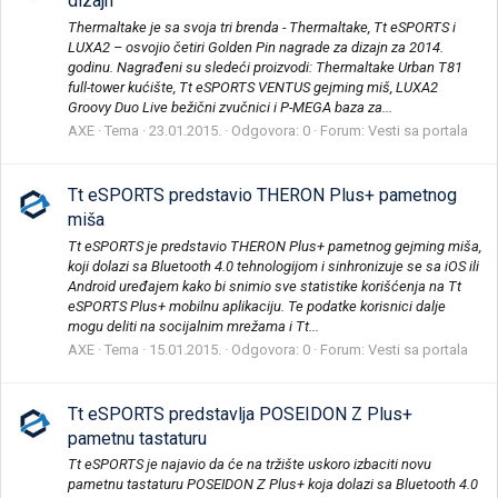
dizajn
Thermaltake je sa svoja tri brenda - Thermaltake, Tt eSPORTS i
LUXA2 – osvojio četiri Golden Pin nagrade za dizajn za 2014.
godinu. Nagrađeni su sledeći proizvodi: Thermaltake Urban T81
full-tower kućište, Tt eSPORTS VENTUS gejming miš, LUXA2
Groovy Duo Live bežični zvučnici i P-MEGA baza za...
AXE
Tema
23.01.2015.
Odgovora: 0
Forum:
Vesti sa portala
Tt eSPORTS predstavio THERON Plus+ pametnog
miša
Tt eSPORTS je predstavio THERON Plus+ pametnog gejming miša,
koji dolazi sa Bluetooth 4.0 tehnologijom i sinhronizuje se sa iOS ili
Android uređajem kako bi snimio sve statistike korišćenja na Tt
eSPORTS Plus+ mobilnu aplikaciju. Te podatke korisnici dalje
mogu deliti na socijalnim mrežama i Tt...
AXE
Tema
15.01.2015.
Odgovora: 0
Forum:
Vesti sa portala
Tt eSPORTS predstavlja POSEIDON Z Plus+
pametnu tastaturu
Tt eSPORTS je najavio da će na tržište uskoro izbaciti novu
pametnu tastaturu POSEIDON Z Plus+ koja dolazi sa Bluetooth 4.0