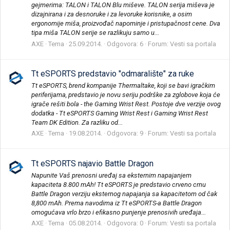
gejmerima: TALON i TALON Blu miševe. TALON serija miševa je
dizajnirana i za desnoruke i za levoruke korisnike, a osim
ergonomije miša, proizvođač napominje i pristupačnost cene. Dva
tipa miša TALON serije se razlikuju samo u...
AXE
Tema
25.09.2014.
Odgovora: 6
Forum:
Vesti sa portala
Tt eSPORTS predstavio "odmaralište" za ruke
Tt eSPORTS, brend kompanije Thermaltake, koji se bavi igračkim
periferijama, predstavio je novu seriju podrške za zglobove koja će
igrače rešiti bola - the Gaming Wrist Rest. Postoje dve verzije ovog
dodatka - Tt eSPORTS Gaming Wrist Rest i Gaming Wrist Rest
Team DK Edition. Za razliku od...
AXE
Tema
19.08.2014.
Odgovora: 9
Forum:
Vesti sa portala
Tt eSPORTS najavio Battle Dragon
Napunite Vaš prenosni uređaj sa eksternim napajanjem
kapaciteta 8.800 mAh! Tt eSPORTS je predstavio crveno crnu
Battle Dragon verziju eksternog napajanja sa kapacitetom od čak
8,800 mAh. Prema navodima iz Tt eSPORTS-a Battle Dragon
omogućava vrlo brzo i efikasno punjenje prenosivih uređaja...
AXE
Tema
05.08.2014.
Odgovora: 0
Forum:
Vesti sa portala