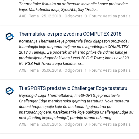
Thermaltake fokusira na softverske inovacije i nove proizvodne
linije. Marketinška ideja, SyncALL, Say “Hello...
AXE
Tema
25.12.2018.
Odgovora: 0
Forum:
Vesti sa portala
Thermaltake-ovi proizvodi na COMPUTEX 2018
Kompanija Thermaltake je pripremila širok dijapazon proizvoda i
tehnologija koje su predstavljene na ovogodišnjem COMPUTEX
2018 u Taipeiju. Za početak, imali smo prilike da vidimo kako je
predstavljena dugoočekivana Level 20 Full Tower, kao i Level 20
GT RGB Full Tower serija kućišta na...
AXE
Tema
05.06.2018.
Odgovora: 1
Forum:
Vesti sa portala
Tt eSPORTS predstavio Challenger Edge tastaturu
Gejming divizija Thermaltake-a, Tt eSPORTS, je predstavila
Challenger Edge membransku gejming tastaturu. Nova tastaura
donosi brojne opcije koje će se dopasti gejmerima po
pristupačnijoj ceni. Karakteristike koje odlikuju Challenger Edge su
novi „floating keycap design“, prednja strana od crnog...
AXE
Tema
26.05.2016.
Odgovora: 0
Forum:
Vesti sa portala