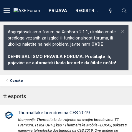
PRIJAVA
REGISTRACIJA
Apgrejdovali smo forum na XenForo 2.1.1, ukoliko imate
predloga vezanih za izgled ili funkcionalnost foruma, ili
ukoliko naletite na neki problem, javite nam
OVDE
DEFINISALI SMO PRAVILA FORUMA. Pročitajte ih,
pojaviće se automatski kada krenete da čitate nešto!
Oznake
tt esports
Thermaltake brendovi na CES 2019
Kompanija Thermaltake će zajedno sa svojim brendovima TT
Premium, Tt eSPORTS, kao i Thermaltake Mobile - LUXA2, pokazati
najnovija tehnološka dostignuća na CES 2019. Ove godine se