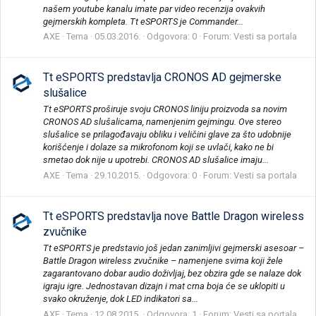
našem youtube kanalu imate par video recenzija ovakvih
gejmerskih kompleta. Tt eSPORTS je Commander...
AXE
Tema
05.03.2016.
Odgovora: 0
Forum:
Vesti sa portala
Tt eSPORTS predstavlja CRONOS AD gejmerske
slušalice
Tt eSPORTS proširuje svoju CRONOS liniju proizvoda sa novim
CRONOS AD slušalicama, namenjenim gejmingu. Ove stereo
slušalice se prilagođavaju obliku i veličini glave za što udobnije
korišćenje i dolaze sa mikrofonom koji se uvlači, kako ne bi
smetao dok nije u upotrebi. CRONOS AD slušalice imaju...
AXE
Tema
29.10.2015.
Odgovora: 0
Forum:
Vesti sa portala
Tt eSPORTS predstavlja nove Battle Dragon wireless
zvučnike
Tt eSPORTS je predstavio još jedan zanimljivi gejmerski asesoar –
Battle Dragon wireless zvučnike – namenjene svima koji žele
zagarantovano dobar audio doživljaj, bez obzira gde se nalaze dok
igraju igre. Jednostavan dizajn i mat crna boja će se uklopiti u
svako okruženje, dok LED indikatori sa...
AXE
Tema
12.08.2015.
Odgovora: 1
Forum:
Vesti sa portala