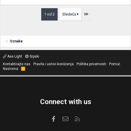
Poslednja
1 od 2
Sledeća
Oznake
Axe Light
Srpski
Kontaktirajte nas
Pravila i uslovi korišćenja
Politika privatnosti
Pomoć
Naslovna
R
S
S
Connect with us
Facebook
Kontaktirajte nas
RSS