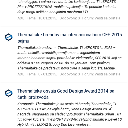
tehnologijom i snima sve statistike korišćenja na Tt eSPORTS
Plus+ PROFESSIONAL mobilnu aplikaciju. Te podatke korisnici
dalje mogu deliti na socijalnim mrežama i Tt...
AXE
Tema
10.01.2015.
Odgovora: 0
Forum:
Vesti sa portala
Thermaltake brendovi na internacionalnom CES 2015
sajmu
Thermaltake brendovi － Thermaltake, Tt eSPORTS i LUXA2 –
imaće nekoliko svetskih premijera na ovogodišnjem
internacionalnom sajmu potrošačke elektronike, CES 2015, koji se
održava u Las Vegasu, od 06. do 09. januara. Tom prilikom,
Thermaltake će predstaviti novu Core X seriju kućišta, tačnije...
AXE
Tema
07.01.2015.
Odgovora: 0
Forum:
Vesti sa portala
Thermaltake osvaja Good Design Award 2014 sa
četiri proizvoda
Kompanija Thermaltake je sa svoja tri brenda, Thermaltake, Tt
eSPORTS i LUXA2, osvojila četiri „Good Design Award 2014“
nagrade. Nagrađeni su sledeći proizvodi: Thermaltake Urban T81
full tower kućište, Tt eSPORTS SYBARIS Hybrid slušalice, Level 10
Hybrid miš i LUXA2 Groovy Duo Live wireless...