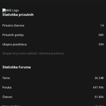
Statistika prisutnih
Prisutno članova
14
Prisutnih gostiju
585
Ukupno posetilaca
599
Ukupan broj može sadržati i skrivene posetioce.
Statistika foruma
Teme
36.248
Poruka
697.996
Članovi
51.806