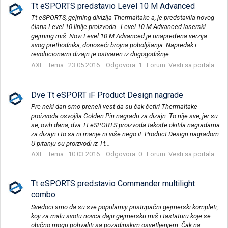
Tt eSPORTS predstavio Level 10 M Advanced
Tt eSPORTS, gejming divizija Thermaltake-a, je predstavila novog
člana Level 10 linije proizvoda - Level 10 M Advanced laserski
gejming miš. Novi Level 10 M Advanced je unapređena verzija
svog prethodnika, donoseći brojna poboljšanja. Napredak i
revolucionarni dizajn je ostvaren iz dugogodišnje...
AXE
Tema
23.05.2016.
Odgovora: 1
Forum:
Vesti sa portala
Dve Tt eSPORT iF Product Design nagrade
Pre neki dan smo preneli vest da su čak četiri Thermaltake
proizvoda osvojila Golden Pin nagradu za dizajn. To nije sve, jer su
se, ovih dana, dva Tt eSPORTS proizvoda takođe okitila nagradama
za dizajn i to sa ni manje ni više nego iF Product Design nagradom.
U pitanju su proizvodi iz Tt...
AXE
Tema
10.03.2016.
Odgovora: 0
Forum:
Vesti sa portala
Tt eSPORTS predstavio Commander multilight
combo
Svedoci smo da su sve popularniji pristupačni gejmerski kompleti,
koji za malu svotu novca daju gejmersku miš i tastaturu koje se
obično mogu pohvaliti sa pozadinskim osvetljenjem. Čak na