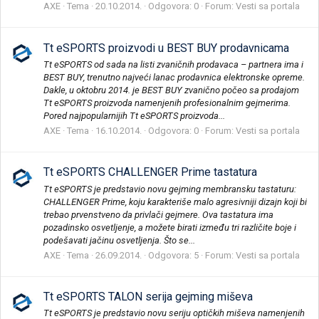
AXE
Tema
20.10.2014.
Odgovora: 0
Forum:
Vesti sa portala
Tt eSPORTS proizvodi u BEST BUY prodavnicama
Tt eSPORTS od sada na listi zvaničnih prodavaca – partnera ima i
BEST BUY, trenutno najveći lanac prodavnica elektronske opreme.
Dakle, u oktobru 2014. je BEST BUY zvanično počeo sa prodajom
Tt eSPORTS proizvoda namenjenih profesionalnim gejmerima.
Pored najpopularnijih Tt eSPORTS proizvoda...
AXE
Tema
16.10.2014.
Odgovora: 0
Forum:
Vesti sa portala
Tt eSPORTS CHALLENGER Prime tastatura
Tt eSPORTS je predstavio novu gejming membransku tastaturu:
CHALLENGER Prime, koju karakteriše malo agresivniji dizajn koji bi
trebao prvenstveno da privlači gejmere. Ova tastatura ima
pozadinsko osvetljenje, a možete birati između tri različite boje i
podešavati jačinu osvetljenja. Što se...
AXE
Tema
26.09.2014.
Odgovora: 5
Forum:
Vesti sa portala
Tt eSPORTS TALON serija gejming miševa
Tt eSPORTS je predstavio novu seriju optičkih miševa namenjenih