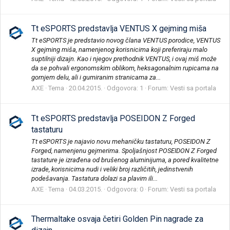
Tt eSPORTS predstavlja VENTUS X gejming miša
Tt eSPORTS je predstavio novog člana VENTUS porodice, VENTUS
X gejming miša, namenjenog korisnicima koji preferiraju malo
suptilniji dizajn. Kao i njegov prethodnik VENTUS, i ovaj miš može
da se pohvali ergonomskim oblikom, heksagonalnim rupicama na
gornjem delu, ali i gumiranim stranicama za...
AXE
Tema
20.04.2015.
Odgovora: 1
Forum:
Vesti sa portala
Tt eSPORTS predstavlja POSEIDON Z Forged
tastaturu
Tt eSPORTS je najavio novu mehaničku tastaturu, POSEIDON Z
Forged, namenjenu gejmerima. Spoljašnjost POSEIDON Z Forged
tastature je izrađena od brušenog aluminijuma, a pored kvalitetne
izrade, korisnicima nudi i veliki broj različitih, jedinstvenih
podešavanja. Tastatura dolazi sa plavim ili...
AXE
Tema
04.03.2015.
Odgovora: 0
Forum:
Vesti sa portala
Thermaltake osvaja četiri Golden Pin nagrade za