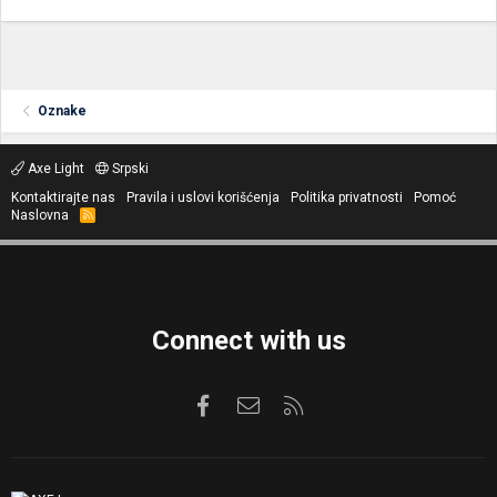
Oznake
Axe Light
Srpski
Kontaktirajte nas
Pravila i uslovi korišćenja
Politika privatnosti
Pomoć
Naslovna
R
S
S
Connect with us
Facebook
Kontaktirajte nas
RSS