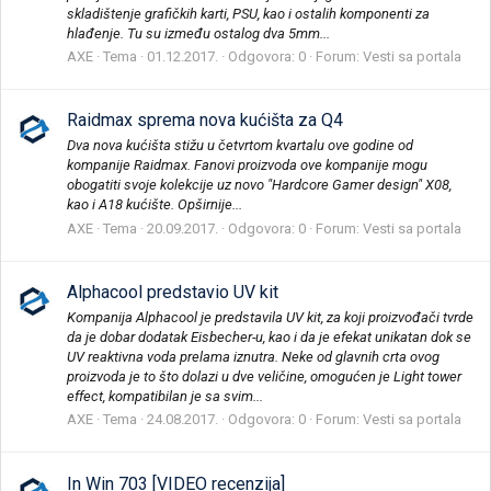
skladištenje grafičkih karti, PSU, kao i ostalih komponenti za
hlađenje. Tu su između ostalog dva 5mm...
AXE
Tema
01.12.2017.
Odgovora: 0
Forum:
Vesti sa portala
Raidmax sprema nova kućišta za Q4
Dva nova kućišta stižu u četvrtom kvartalu ove godine od
kompanije Raidmax. Fanovi proizvoda ove kompanije mogu
obogatiti svoje kolekcije uz novo "Hardcore Gamer design" X08,
kao i A18 kućište. Opširnije...
AXE
Tema
20.09.2017.
Odgovora: 0
Forum:
Vesti sa portala
Alphacool predstavio UV kit
Kompanija Alphacool je predstavila UV kit, za koji proizvođači tvrde
da je dobar dodatak Eisbecher-u, kao i da je efekat unikatan dok se
UV reaktivna voda prelama iznutra. Neke od glavnih crta ovog
proizvoda je to što dolazi u dve veličine, omogućen je Light tower
effect, kompatibilan je sa svim...
AXE
Tema
24.08.2017.
Odgovora: 0
Forum:
Vesti sa portala
In Win 703 [VIDEO recenzija]