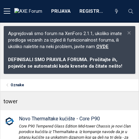
PRIJAVA
REGISTRACIJA
Apgrejdovali smo forum na XenForo 2.1.1, ukoliko imate
predloga vezanih za izgled ili funkcionalnost foruma, ili
ukoliko naletite na neki problem, javite nam
OVDE
DEFINISALI SMO PRAVILA FORUMA. Pročitajte ih,
pojaviće se automatski kada krenete da čitate nešto!
Oznake
tower
Novo Thermaltake kućište - Core P90
Core P90 Tempered Glass Edition Mid-tower Chassis je novi član
porodice kućišta iz Thermaltake-a. Iz kompanije navode da je u
pitanju kućište sa unikatnim dizajnom koji ga deli na tri dela - za