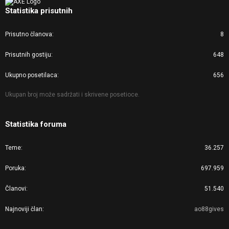
Statistika prisutnih
Prisutno članova
8
Prisutnih gostiju
648
Ukupno posetilaca
656
Ukupan broj može sadržati i skrivene posetioce.
Statistika foruma
Teme
36.257
Poruka
697.959
Članovi
51.540
Najnoviji član
ao88gives