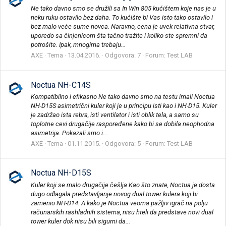
Ne tako davno smo se družili sa In Win 805 kućištem koje nas je u
neku ruku ostavilo bez daha. To kućište bi Vas isto tako ostavilo i
bez malo veće sume novca. Naravno, cena je uvek relativna stvar,
uporedo sa činjenicom šta tačno tražite i koliko ste spremni da
potrošite. Ipak, mnogima trebaju...
AXE
Tema
13.04.2016.
Odgovora: 7
Forum:
Test LAB
Noctua NH-C14S
Kompatibilno i efikasno Ne tako davno smo na testu imali Noctua
NH-D15S asimetrični kuler koji je u principu isti kao i NH-D15. Kuler
je zadržao ista rebra, isti ventilator i isti oblik tela, a samo su
toplotne cevi drugačije raspoređene kako bi se dobila neophodna
asimetrija. Pokazali smo i...
AXE
Tema
01.11.2015.
Odgovora: 5
Forum:
Test LAB
Noctua NH-D15S
Kuler koji se malo drugačije češlja Kao što znate, Noctua je dosta
dugo odlagala predstavljanje novog dual tower kulera koji bi
zamenio NH-D14. A kako je Noctua veoma pažljiv igrač na polju
računarskih rashladnih sistema, nisu hteli da predstave novi dual
tower kuler dok nisu bili sigurni da...