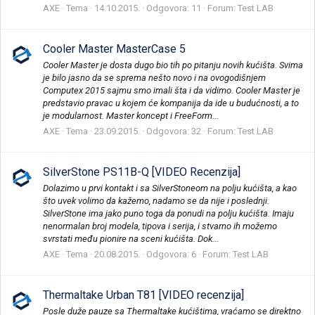
AXE
Tema
14.10.2015.
Odgovora: 11
Forum:
Test LAB
Cooler Master MasterCase 5
Cooler Master je dosta dugo bio tih po pitanju novih kućišta. Svima
je bilo jasno da se sprema nešto novo i na ovogodišnjem
Computex 2015 sajmu smo imali šta i da vidimo. Cooler Master je
predstavio pravac u kojem će kompanija da ide u budućnosti, a to
je modularnost. Master koncept i FreeForm...
AXE
Tema
23.09.2015.
Odgovora: 32
Forum:
Test LAB
SilverStone PS11B-Q [VIDEO Recenzija]
Dolazimo u prvi kontakt i sa SilverStoneom na polju kućišta, a kao
što uvek volimo da kažemo, nadamo se da nije i poslednji.
SilverStone ima jako puno toga da ponudi na polju kućišta. Imaju
nenormalan broj modela, tipova i serija, i stvarno ih možemo
svrstati među pionire na sceni kućišta. Dok...
AXE
Tema
20.08.2015.
Odgovora: 6
Forum:
Test LAB
Thermaltake Urban T81 [VIDEO recenzija]
Posle duže pauze sa Thermaltake kućištima, vraćamo se direktno