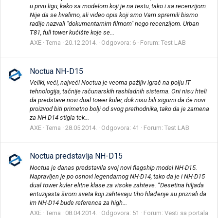
u prvu ligu, kako sa modelom koji je na testu, tako i sa recenzijom.
Nije da se hvalimo, ali video opis koji smo Vam spremili bismo
radije nazvali "dokumentarnim filmom" nego recenzijom. Urban
T81, full tower kućište koje se...
AXE
Tema
20.12.2014.
Odgovora: 6
Forum:
Test LAB
Noctua NH-D15
Veliki, veći, najveći Noctua je veoma pažljiv igrač na polju IT
tehnologija, tačnije računarskih rashladnih sistema. Oni nisu hteli
da predstave novi dual tower kuler, dok nisu bili sigurni da će novi
proizvod biti primetno bolji od svog prethodnika, tako da je zamena
za NH-D14 stigla tek...
AXE
Tema
28.05.2014.
Odgovora: 41
Forum:
Test LAB
Noctua predstavlja NH-D15
Noctua je danas predstavila svoj novi flagship model NH-D15.
Napravljen je po osnovi legendarnog NH-D14, tako da je i NH-D15
dual tower kuler elitne klase za visoke zahteve. “Desetina hiljada
entuzijasta širom sveta koji zahtevaju tiho hlađenje su priznali da
im NH-D14 bude referenca za high...
AXE
Tema
08.04.2014.
Odgovora: 51
Forum:
Vesti sa portala