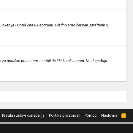
kacija - Hotel Zira u Beogradu. Uredno smo čekirali, zatefterili, tj.
e za grafičke procesore, nastoji da ide korak napred. Na događaju
Pravila i uslovi korišćenja
Politika privatnosti
Pomoć
Naslovna
R
S
S