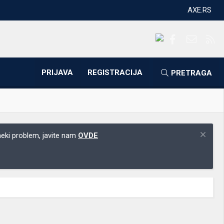
AXE.RS
Facebook
Kontakti
RS
PRIJAVA
REGISTRACIJA
PRETRAGA
 neki problem, javite nam
OVDE