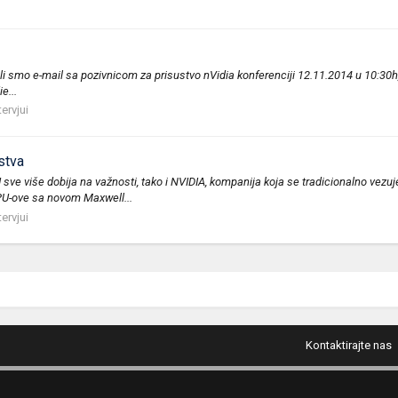
i smo e-mail sa pozivnicom za prisustvo nVidia konferenciji 12.11.2014 u 10:30h, lo
e...
ervjui
stva
ve više dobija na važnosti, tako i NVIDIA, kompanija koja se tradicionalno vezuj
PU-ove sa novom Maxwell...
ervjui
Kontaktirajte nas