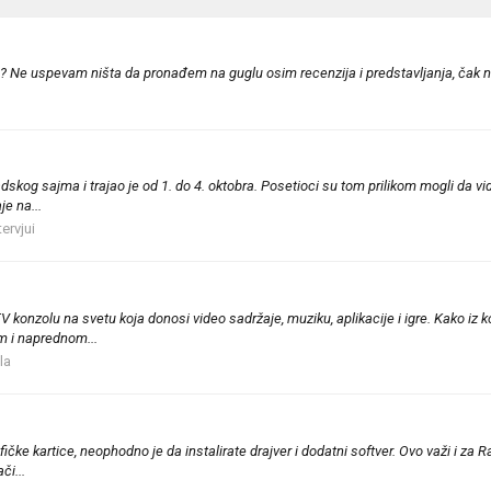
a? Ne uspevam ništa da pronađem na guglu osim recenzija i predstavljanja, čak ni
og sajma i trajao je od 1. do 4. oktobra. Posetioci su tom prilikom mogli da vide
e na...
ervjui
konzolu na svetu koja donosi video sadržaje, muziku, aplikacije i igre. Kako iz 
om i naprednom...
la
e kartice, neophodno je da instalirate drajver i dodatni softver. Ovo važi i za Rade
či...