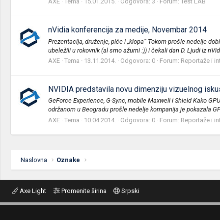
AXE
Tema
15.01.2015.
Odgovora: 3
Forum:
Test LAB
nVidia konferencija za medije, Novembar 2014
Prezentacija, druženje, piće i „klopa“ Tokom prošle nedelje dobil
ubeležili u rokovnik (al smo ažurni :)) i čekali dan D. Ljudi iz nVidi
AXE
Tema
13.11.2014.
Odgovora: 0
Forum:
Reportaže i int
NVIDIA predstavila novu dimenziju vizuelnog isku
GeForce Experience, G-Sync, mobile Maxwell i Shield Kako GPU s
održanom u Beogradu prošle nedelje kompanija je pokazala G
AXE
Tema
10.04.2014.
Odgovora: 0
Forum:
Reportaže i int
Naslovna
Oznake
Axe Light
Promenite širina
Srpski