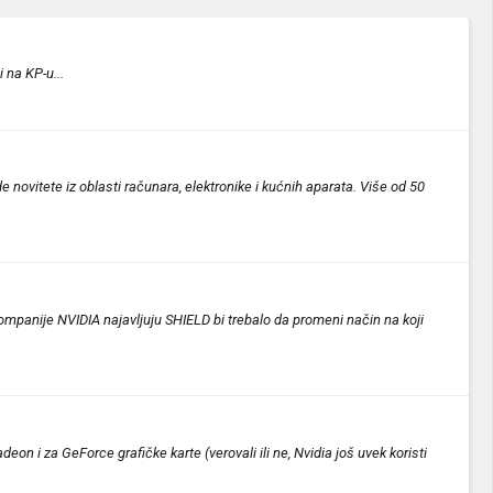
 na KP-u...
 novitete iz oblasti računara, elektronike i kućnih aparata. Više od 50
kompanije NVIDIA najavljuju SHIELD bi trebalo da promeni način na koji
on i za GeForce grafičke karte (verovali ili ne, Nvidia još uvek koristi