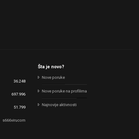
Šta je novo?
Nove poruke
36.248
Nove poruke na profilima
697.996
Najnovije aktivnosti
51.799
s666virucom