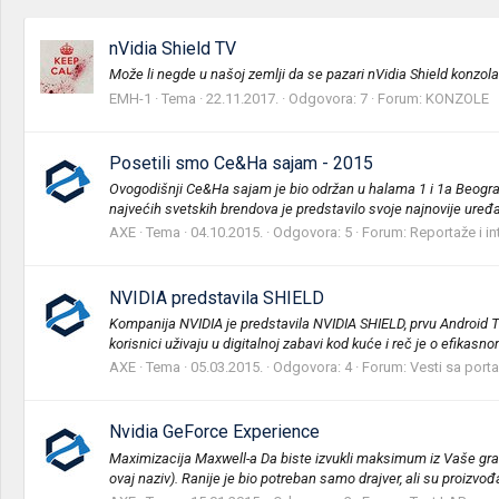
nVidia Shield TV
Može li negde u našoj zemlji da se pazari nVidia Shield konzol
EMH-1
Tema
22.11.2017.
Odgovora: 7
Forum:
KONZOLE
Posetili smo Ce&Ha sajam - 2015
Ovogodišnji Ce&Ha sajam je bio održan u halama 1 i 1a Beogradsk
najvećih svetskih brendova je predstavilo svoje najnovije uređaj
AXE
Tema
04.10.2015.
Odgovora: 5
Forum:
Reportaže i int
NVIDIA predstavila SHIELD
Kompanija NVIDIA je predstavila NVIDIA SHIELD, prvu Android TV 
korisnici uživaju u digitalnoj zabavi kod kuće i reč je o efikasn
AXE
Tema
05.03.2015.
Odgovora: 4
Forum:
Vesti sa porta
Nvidia GeForce Experience
Maximizacija Maxwell-a Da biste izvukli maksimum iz Vaše grafičk
ovaj naziv). Ranije je bio potreban samo drajver, ali su proizvođa