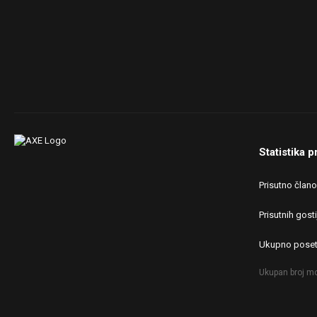
Statistika p
Prisutno član
Prisutnih gosti
Ukupno poset
Ukupan broj mo