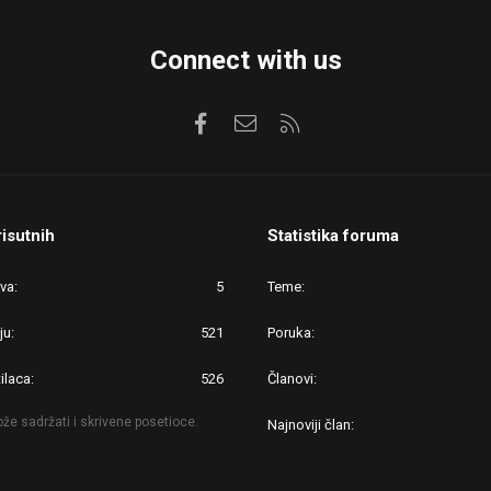
Connect with us
Facebook
Kontaktirajte nas
RSS
risutnih
Statistika foruma
ova
5
Teme
ju
521
Poruka
ilaca
526
Članovi
že sadržati i skrivene posetioce.
Najnoviji član