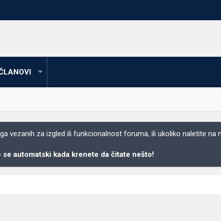
ČLANOVI
 vezanih za izgled ili funkcionalnost foruma, ili ukoliko naletite na
se automatski kada krenete da čitate nešto!