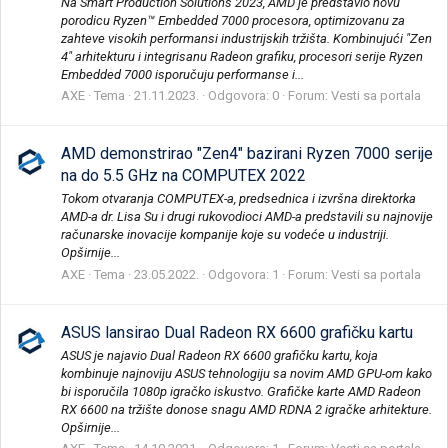
Na Smart Production Solutions 2023, AMD je predstavio novu
porodicu Ryzen™ Embedded 7000 procesora, optimizovanu za
zahteve visokih performansi industrijskih tržišta. Kombinujući "Zen
4" arhitekturu i integrisanu Radeon grafiku, procesori serije Ryzen
Embedded 7000 isporučuju performanse i...
AXE
Tema
21.11.2023.
Odgovora: 0
Forum:
Vesti sa portala
AMD demonstrirao "Zen4" bazirani Ryzen 7000 serije
na do 5.5 GHz na COMPUTEX 2022
Tokom otvaranja COMPUTEX-a, predsednica i izvršna direktorka
AMD-a dr. Lisa Su i drugi rukovodioci AMD-a predstavili su najnovije
računarske inovacije kompanije koje su vodeće u industriji.
Opširnije...
AXE
Tema
23.05.2022.
Odgovora: 1
Forum:
Vesti sa portala
ASUS lansirao Dual Radeon RX 6600 grafičku kartu
ASUS je najavio Dual Radeon RX 6600 grafičku kartu, koja
kombinuje najnoviju ASUS tehnologiju sa novim AMD GPU-om kako
bi isporučila 1080p igračko iskustvo. Grafičke karte AMD Radeon
RX 6600 na tržište donose snagu AMD RDNA 2 igračke arhitekture.
Opširnije...