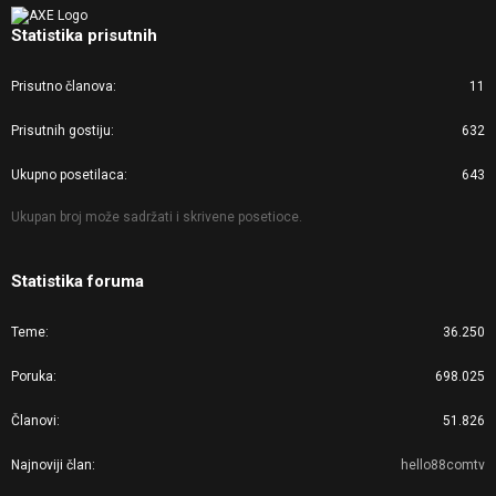
Statistika prisutnih
Prisutno članova
11
Prisutnih gostiju
632
Ukupno posetilaca
643
Ukupan broj može sadržati i skrivene posetioce.
Statistika foruma
Teme
36.250
Poruka
698.025
Članovi
51.826
Najnoviji član
hello88comtv