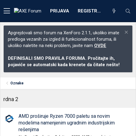
PRIJAVA
REGISTRACIJA
Apgrejdovali smo forum na XenForo 2.1.1, ukoliko imate
predloga vezanih za izgled ili funkcionalnost foruma, ili
ukoliko naletite na neki problem, javite nam
OVDE
DEFINISALI SMO PRAVILA FORUMA. Pročitajte ih,
pojaviće se automatski kada krenete da čitate nešto!
Oznake
rdna 2
AMD proširuje Ryzen 7000 paletu sa novim
modelima namenjenim ugradnim industrijskim
rešenjima