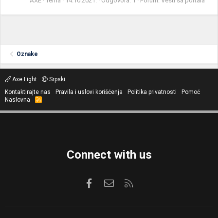
AXE
Tema
14.10.2021.
Odgovora: 1
Forum:
Vesti sa portala
Oznake
Axe Light
Srpski
Kontaktirajte nas
Pravila i uslovi korišćenja
Politika privatnosti
Pomoć
Naslovna
R
S
S
Connect with us
Facebook
Kontaktirajte nas
RSS