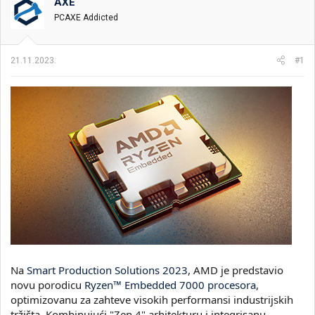
t
m
k
AXE
n
p
e
PCAXE Addicted
i
o
k
k
t
r
21.11.2023.
#1
e
e
m
t
e
a
n
j
a
Na
Smart Production Solutions 2023
, AMD je predstavio
novu porodicu
Ryzen™ Embedded 7000 procesora
,
optimizovanu za zahteve visokih performansi industrijskih
tržišta. Kombinujući "Zen 4" arhitekturu i integrisanu