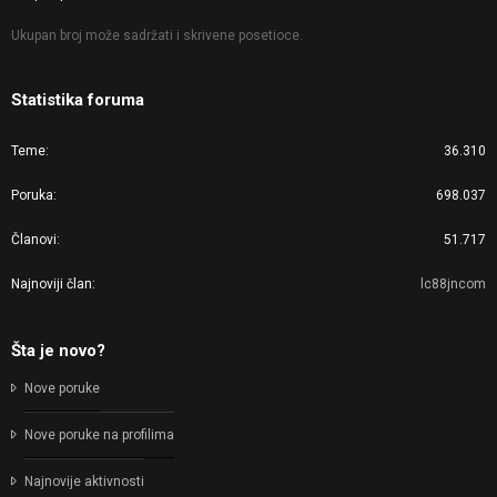
Ukupan broj može sadržati i skrivene posetioce.
Statistika foruma
Teme
36.310
Poruka
698.037
Članovi
51.717
Najnoviji član
lc88jncom
Šta je novo?
Nove poruke
Nove poruke na profilima
Najnovije aktivnosti