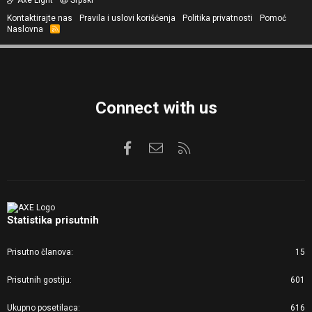
Kontaktirajte nas
Pravila i uslovi korišćenja
Politika privatnosti
Pomoć
Naslovna
R
S
S
Connect with us
Facebook
Kontaktirajte nas
RSS
Statistika prisutnih
Prisutno članova
15
Prisutnih gostiju
601
Ukupno posetilaca
616