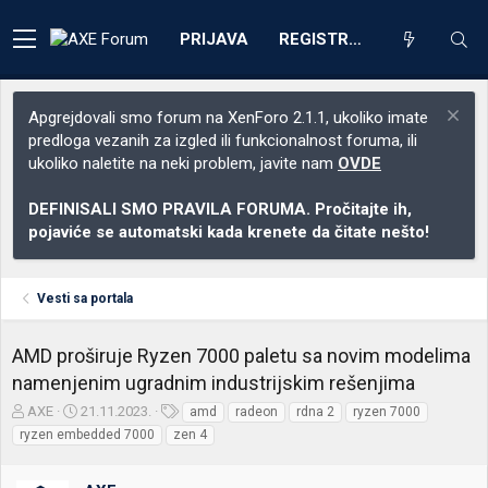
PRIJAVA
REGISTRACIJA
Apgrejdovali smo forum na XenForo 2.1.1, ukoliko imate
predloga vezanih za izgled ili funkcionalnost foruma, ili
ukoliko naletite na neki problem, javite nam
OVDE
DEFINISALI SMO PRAVILA FORUMA. Pročitajte ih,
pojaviće se automatski kada krenete da čitate nešto!
Vesti sa portala
AMD proširuje Ryzen 7000 paletu sa novim modelima
namenjenim ugradnim industrijskim rešenjima
Z
D
O
AXE
21.11.2023.
amd
radeon
rdna 2
ryzen 7000
a
a
z
ryzen embedded 7000
zen 4
č
t
n
e
u
a