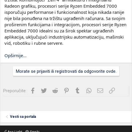
Radeon grafiku, procesori serije Ryzen Embedded 7000
isporučuju performanse i funkcionalnost koja nikada ranije
nije bila ponuđena na tržištu ugrađenih računara. Sa svojim
proširenim funkcijama i integracijom, procesori serije Ryzen
Embedded 7000 idealni su za širok spektar ugrađenih
aplikacija, uključujući industrijsku automatizaciju, mašinski
vid, robotiku i rubne servere.
Opširnije...
Morate se prijaviti ili registrovati da odgovorite ovde.
Facebook
Twitter
Reddit
Pinterest
Tumblr
WhatsApp
Imejl
Link
Preporučite:
Vesti sa portala
Axe Light
Srpski