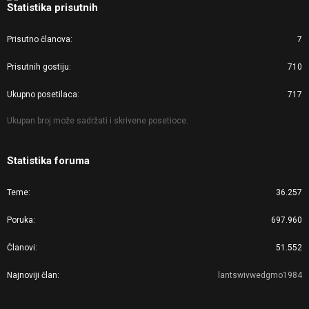
Statistika prisutnih
Prisutno članova
7
Prisutnih gostiju
710
Ukupno posetilaca
717
Ukupan broj može sadržati i skrivene posetioce.
Statistika foruma
Teme
36.257
Poruka
697.960
Članovi
51.552
Najnoviji član
lantswivwedgmo1984