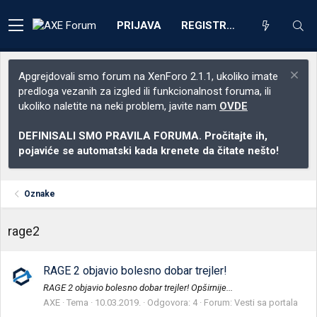
PRIJAVA
REGISTRACIJA
Apgrejdovali smo forum na XenForo 2.1.1, ukoliko imate
predloga vezanih za izgled ili funkcionalnost foruma, ili
ukoliko naletite na neki problem, javite nam
OVDE
DEFINISALI SMO PRAVILA FORUMA. Pročitajte ih,
pojaviće se automatski kada krenete da čitate nešto!
Oznake
rage2
RAGE 2 objavio bolesno dobar trejler!
RAGE 2 objavio bolesno dobar trejler! Opširnije...
AXE
Tema
10.03.2019.
Odgovora: 4
Forum:
Vesti sa portala