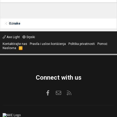
Oznake
Axe Light
Srpski
Kontaktirajte nas
Pravila i uslovi korišćenja
Politika privatnosti
Pomoć
Naslovna
R
S
S
Connect with us
Facebook
Kontaktirajte nas
RSS