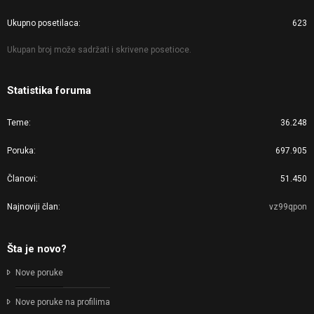
Ukupno posetilaca
623
Ukupan broj može sadržati i skrivene posetioce.
Statistika foruma
Teme
36.248
Poruka
697.905
Članovi
51.450
Najnoviji član
vz99qpon
Šta je novo?
Nove poruke
Nove poruke na profilima