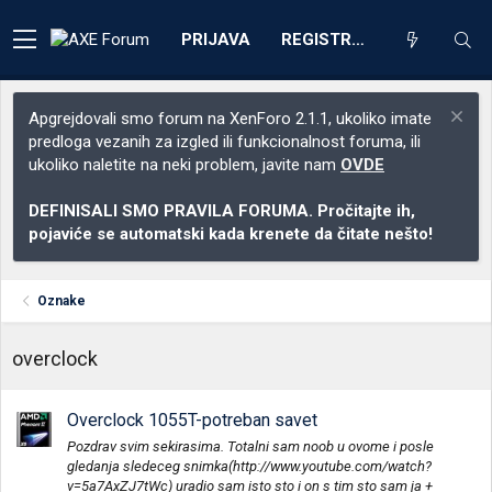
PRIJAVA
REGISTRACIJA
Apgrejdovali smo forum na XenForo 2.1.1, ukoliko imate
predloga vezanih za izgled ili funkcionalnost foruma, ili
ukoliko naletite na neki problem, javite nam
OVDE
DEFINISALI SMO PRAVILA FORUMA. Pročitajte ih,
pojaviće se automatski kada krenete da čitate nešto!
Oznake
overclock
Overclock 1055T-potreban savet
Pozdrav svim sekirasima. Totalni sam noob u ovome i posle
gledanja sledeceg snimka(http://www.youtube.com/watch?
v=5a7AxZJ7tWc) uradio sam isto sto i on s tim sto sam ja +