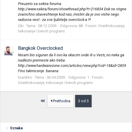
Preuzeto sa sekira foruma
http://www.sekira/forum/showthread.php?t=216834 Dok ne stigne
zvanichno obaveshtenje kod nas, mislim da je ovo vishe nego
radosna vest - za sve ljubitelje overclock-a !!!
Oki
Tema
08.12.2009.
Odgovora: 88
Forum:
Overklokovanje,
tvikovanje i bench programi
Bangkok Overclocked
Nisam bio siguran da li ovo ka okacim ovde ili u Vesti, no neka ga
nadlezni premeste ako treba:
http://www.hardwarezone.com/articles/view.php?cid=18&id=2859
Fino takmicenje :banana:
brankko
Tema
06.04.2009.
Odgovora: 1
Forum:
Overklokovanje, tvikovanje i bench programi
Prvo
Prethodna
3 od 3
Oznake