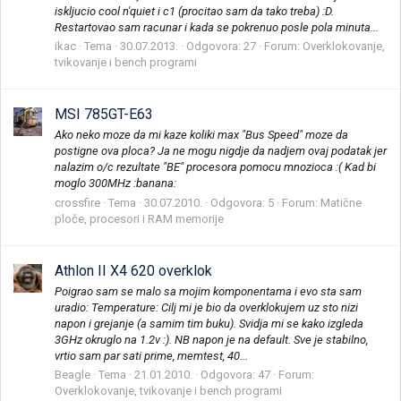
iskljucio cool n'quiet i c1 (procitao sam da tako treba) :D.
Restartovao sam racunar i kada se pokrenuo posle pola minuta...
ikac
Tema
30.07.2013.
Odgovora: 27
Forum:
Overklokovanje,
tvikovanje i bench programi
MSI 785GT-E63
Ako neko moze da mi kaze koliki max "Bus Speed" moze da
postigne ova ploca? Ja ne mogu nigdje da nadjem ovaj podatak jer
nalazim o/c rezultate "BE" procesora pomocu mnozioca :( Kad bi
moglo 300MHz :banana:
crossfire
Tema
30.07.2010.
Odgovora: 5
Forum:
Matične
ploče, procesori i RAM memorije
Athlon II X4 620 overklok
Poigrao sam se malo sa mojim komponentama i evo sta sam
uradio: Temperature: Cilj mi je bio da overklokujem uz sto nizi
napon i grejanje (a samim tim buku). Svidja mi se kako izgleda
3GHz okruglo na 1.2v :). NB napon je na default. Sve je stabilno,
vrtio sam par sati prime, memtest, 40...
Beagle
Tema
21.01.2010.
Odgovora: 47
Forum:
Overklokovanje, tvikovanje i bench programi