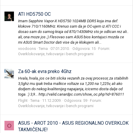
ATI HD5750 OC
Imam Sapphire Vapor-X HD5750 1024MB DDR5 koja ima def.
klokove 710/1160MHz. Krenuo sam da je OC-ujem iz ATI CCC i
dosao sam do samog kraja od 870/1430MHz sto je odlican rez ali..
ali, ona moze jos ;) Flesovao sam ASUS bios kontajuci mozda ce
mi ASUS Smart Doctor dati vise da je klokujem ali...
voodoons
Tema
07.01.2010.
Odgovora: 15
Forum:
Overklokovanje, tvikovanje i bench programi
Za 60-ak evra preko 4Ghz
Hvala, hvala, jos ce biti slicka vezanih za ovaj procesor, za stabilnih
3,5ghz mu ipak treba malkice voltaze sa 1,200 na 1,225v, ali ako
dodjem do nekog kvalitenijeg napajanja, icicemo dosta dalje od
toga. :) 3,9... http://valid.canardpc.com/show_oc.php?id=876011
Flight
Tema
11.12.2009.
Odgovora: 59
Forum:
Overklokovanje, tvikovanje i bench programi
ASUS - AROT 2010 - ASUS REGIONALNO OVERKLOK
O
TAKMIČENJE!