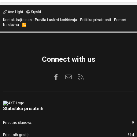
Axe Light
Srpski
Kontaktirajte nas
Pravila i uslovi korišćenja
Politika privatnosti
Pomoć
Naslovna
R
S
S
Connect with us
Facebook
Kontaktirajte nas
RSS
Statistika prisutnih
Prisutno članova
9
Prisutnih gostiju
614