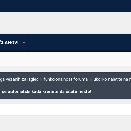
ČLANOVI
 vezanih za izgled ili funkcionalnost foruma, ili ukoliko naletite na
se automatski kada krenete da čitate nešto!