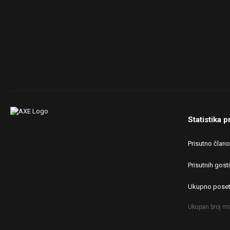
Statistika p
Prisutno član
Prisutnih gosti
Ukupno poset
Ukupan broj mo