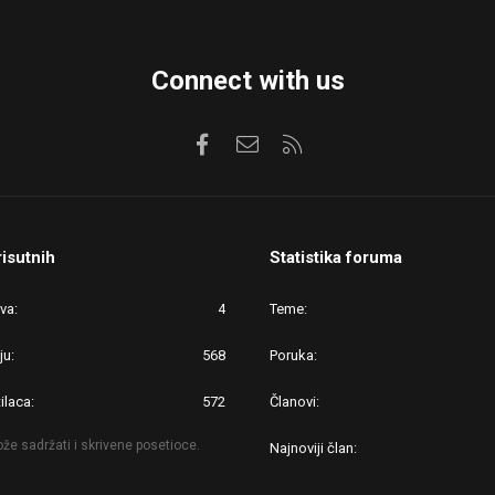
Connect with us
Facebook
Kontaktirajte nas
RSS
risutnih
Statistika foruma
ova
4
Teme
ju
568
Poruka
ilaca
572
Članovi
že sadržati i skrivene posetioce.
Najnoviji član