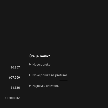
Šta je novo?
Nove poruke
36.257
Nove poruke na profilima
697.959
Najnovije aktivnosti
51.530
ao88best2