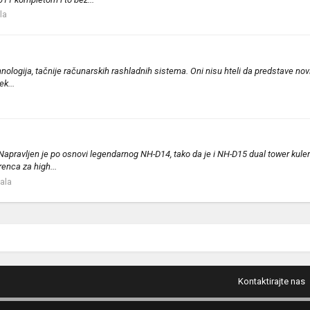
la
ehnologija, tačnije računarskih rashladnih sistema. Oni nisu hteli da predstave novi 
k...
apravljen je po osnovi legendarnog NH-D14, tako da je i NH-D15 dual tower kuler 
enca za high...
tala
Kontaktirajte nas