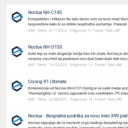
Noctua NH-C14S
Kompatibilno i efikasno Ne tako davno smo na testu imali Noctua N
raspoređene kako bi se dobila neophodna asimetrija. Pokazali s
AXE
Tema
01.11.2015.
Odgovora: 5
Forum:
Test LAB
Noctua NH-D15S
Kuler koji se malo drugačije češlja Kao što znate, Noctua je d
sistema, nisu hteli da predstave novi dual tower kuler dok nisu bi
AXE
Tema
14.10.2015.
Odgovora: 11
Forum:
Test LAB
Cryorig R1 Ultimate
Konkurencija od Noctue NH-D15? Cryorig je za sada manje poznat
Thermalrighta i sl. Većinu zaposlenih čine overklokeri i PC entuzi
AXE
Tema
22.08.2015.
Odgovora: 14
Forum:
Test LAB
Noctua - Besplatna podrška za novu Intel X99 pla
Noctua najavljuje da će nastaviti svoju tradiciju besplatnog 
podnožje, stare modele možete “apgrejdovati” sa novim NM-I20