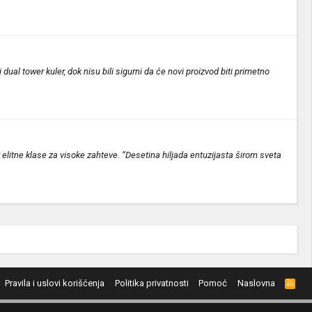
dual tower kuler, dok nisu bili sigurni da će novi proizvod biti primetno
elitne klase za visoke zahteve. “Desetina hiljada entuzijasta širom sveta
Pravila i uslovi korišćenja
Politika privatnosti
Pomoć
Naslovna
R
S
S