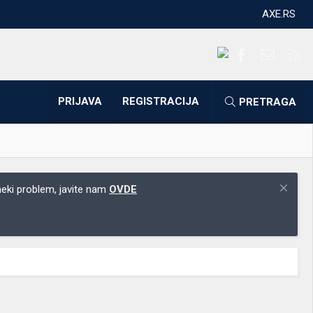
AXE.RS
Facebook
Kontakti
RS
PRIJAVA
REGISTRACIJA
PRETRAGA
 neki problem, javite nam
OVDE