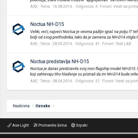
AXE
Tema
16.08.2014.
Odgovora: 4
Forum:
Vesti sa porta
Noctua NH-D15
Veliki, veći, najveći Noctua je veoma pažljiv igrač na polju IT t
bolji od svog prethodnika, tako da je zamena za NH-D14 stigla te
AXE
Tema
28.05.2014.
Odgovora: 41
Forum:
Test LAB
Noctua predstavlja NH-D15
Noctua je danas predstavila svoj novi flagship model NH-D15. N
koji zahtevaju tiho hlađenje su priznali da im NH-D14 bude refer
AXE
Tema
08.04.2014.
Odgovora: 51
Forum:
Vesti sa por
Naslovna
Oznake
Axe Light
Promenite širina
Srpski