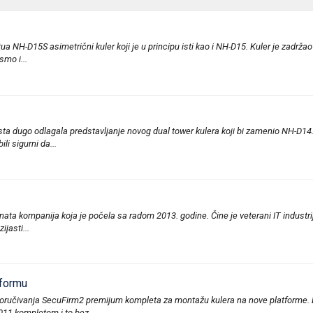
H-D15S asimetrični kuler koji je u principu isti kao i NH-D15. Kuler je zadržao ista
mo i...
osta dugo odlagala predstavljanje novog dual tower kulera koji bi zamenio NH-D14
li sigurni da...
a kompanija koja je počela sa radom 2013. godine. Čine je veterani IT industrije 
jasti...
tformu
isporučivanja SecuFirm2 premijum kompleta za montažu kulera na nove platforme. 
11 kompletom i to bez...