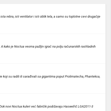
 rebra, isti ventilator i isti oblik tela, a samo su toplotne cevi drugačije
. A kako je Noctua veoma pažljiv igrač na polju računarskih rashladnih
koji su radili ili sarađivali sa gigantima poput Prolimatecha, Phanteksa,
Dok novi Noctua kuleri već fabrički podržavaju Haswell-E LGA2011-3