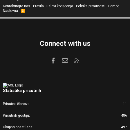
Kontaktirajte nas
Pravila i uslovi korišćenja
Politika privatnosti
Pomoć
Naslovna
R
S
S
Connect with us
Facebook
Kontaktirajte nas
RSS
Statistika prisutnih
Prisutno članova
11
Prisutnih gostiju
486
Ukupno posetilaca
497