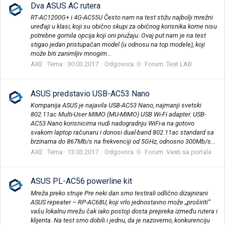
Dva ASUS AC rutera
RT-AC1200G+ i 4G-AC55U Često nam na test stižu najbolji mrežni
uređaji u klasi, koji su obično skupi za običnog korisnika kome nisu
potrebne gomila opcija koji oni pružaju. Ovaj put nam je na test
stigao jedan pristupačan model (u odnosu na top modele), koji
može biti zanimljiv mnogim...
AXE
Tema
30.03.2017.
Odgovora: 0
Forum:
Test LAB
ASUS predstavio USB-AC53 Nano
Kompanija ASUS je najavila USB-AC53 Nano, najmanji svetski
802.11ac Multi-User MIMO (MU-MIMO) USB Wi-Fi adapter. USB-
AC53 Nano korisnicima nudi nadogradnju WiFi-a na gotovo
svakom laptop računaru i donosi dual-band 802.11ac standard sa
brzinama do 867Mb/s na frekvenciji od 5GHz, odnosno 300Mb/s...
AXE
Tema
13.03.2017.
Odgovora: 0
Forum:
Vesti sa portala
ASUS PL-AC56 powerline kit
Mreža preko struje Pre neki dan smo testirali odlično dizajnirani
ASUS repeater – RP-AC68U, koji vrlo jednostavno može „proširiti“
vašu lokalnu mrežu čak iako postoji dosta prepreka između rutera i
klijenta. Na test smo dobili i jednu, da je nazovemo, konkurenciju