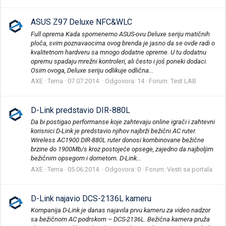
ASUS Z97 Deluxe NFC&WLC
Full oprema Kada spomenemo ASUS-ovu Deluxe seriju matičnih
ploča, svim poznavaocima ovog brenda je jasno da se ovde radi o
kvalitetnom hardveru sa mnogo dodatne opreme. U tu dodatnu
opremu spadaju mrežni kontroleri, ali često i još poneki dodaci.
Osim ovoga, Deluxe seriju odlikuje odlična...
AXE
Tema
07.07.2014.
Odgovora: 14
Forum:
Test LAB
D-Link predstavio DIR-880L
Da bi postigao performanse koje zahtevaju online igrači i zahtevni
korisnici D-Link je predstavio njihov najbrži bežični AC ruter.
Wireless AC1900 DIR-880L ruter donosi kombinovane bežične
brzine do 1900Mb/s kroz postojeće opsege, zajedno da najboljim
bežičnim opsegom i dometom. D-Link...
AXE
Tema
05.06.2014.
Odgovora: 0
Forum:
Vesti sa portala
D-Link najavio DCS-2136L kameru
Kompanija D-Link je danas najavila prvu kameru za video nadzor
sa bežičnom AC podrskom – DCS-2136L. Bežična kamera pruža