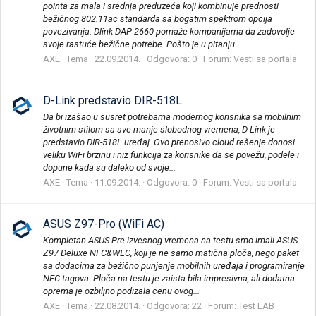
pointa za mala i srednja preduzeća koji kombinuje prednosti
bežičnog 802.11ac standarda sa bogatim spektrom opcija
povezivanja. Dlink DAP-2660 pomaže kompanijama da zadovolje
svoje rastuće bežične potrebe. Pošto je u pitanju...
AXE
Tema
22.09.2014.
Odgovora: 0
Forum:
Vesti sa portala
D-Link predstavio DIR-518L
Da bi izašao u susret potrebama modernog korisnika sa mobilnim
životnim stilom sa sve manje slobodnog vremena, D-Link je
predstavio DIR-518L uređaj. Ovo prenosivo cloud rešenje donosi
veliku WiFi brzinu i niz funkcija za korisnike da se povežu, podele i
dopune kada su daleko od svoje...
AXE
Tema
11.09.2014.
Odgovora: 0
Forum:
Vesti sa portala
ASUS Z97-Pro (WiFi AC)
Kompletan ASUS Pre izvesnog vremena na testu smo imali ASUS
Z97 Deluxe NFC&WLC, koji je ne samo matična ploča, nego paket
sa dodacima za bežično punjenje mobilnih uređaja i programiranje
NFC tagova. Ploča na testu je zaista bila impresivna, ali dodatna
oprema je ozbiljno podizala cenu ovog...
AXE
Tema
22.08.2014.
Odgovora: 22
Forum:
Test LAB