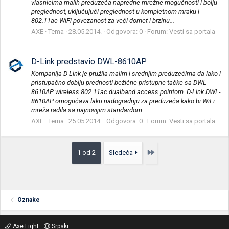
vlasnicima malih preduzeća napredne mrežne mogućnosti i bolju
preglednost, uključujući preglednost u kompletnom mraku i
802.11ac WiFi povezanost za veći domet i brzinu...
AXE
Tema
28.05.2014.
Odgovora: 0
Forum:
Vesti sa portala
D-Link predstavio DWL-8610AP
Kompanija D-Link je pružila malim i srednjim preduzećima da lako i
pristupačno dobiju prednosti bežične pristupne tačke sa DWL-
8610AP wireless 802.11ac dualband access pointom. D-Link DWL-
8610AP omogućava laku nadogradnju za preduzeća kako bi WiFi
mreža radila sa najnovijim standardom...
AXE
Tema
25.05.2014.
Odgovora: 0
Forum:
Vesti sa portala
Poslednja
1 od 2
Sledeća
Oznake
Axe Light
Srpski