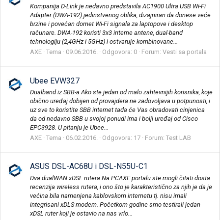
Kompanija D-Link je nedavno predstavila AC1900 Ultra USB Wi-Fi
Adapter (DWA-192) jedinstvenog oblika, dizajniran da donese veće
brzine i povećan domet Wi-Fi signala za laptopove i desktop
računare. DWA-192 koristi 3x3 interne antene, dual-band
tehnologiju (2,4GHz i 5GHz) i ostvaruje kombinovane...
AXE
Tema
09.06.2016.
Odgovora: 0
Forum:
Vesti sa portala
Ubee EVW327
Dualband iz SBB-a Ako ste jedan od malo zahtevnijih korisnika, koje
obično uređaj dobijen od provajdera ne zadovoljava u potpunosti, i
uz sve to koristite SBB internet tada će Vas obradovati cinjenica
da od nedavno SBB u svojoj ponudi ima i bolji uređaj od Cisco
EPC3928. U pitanju je Ubee...
AXE
Tema
06.02.2016.
Odgovora: 17
Forum:
Test LAB
ASUS DSL-AC68U i DSL-N55U-C1
Dva dualWAN xDSL rutera Na PCAXE portalu ste mogli čitati dosta
recenzija wireless rutera, i ono što je karakteristično za njih je da je
većina bila namenjena kablovskom internetu tj. nisu imali
integrisani xDLS modem. Početkom godine smo testirali jedan
xDSL ruter koji je ostavio na nas vrlo...