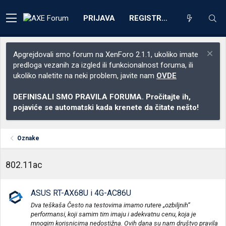
PRIJAVA
REGISTRACIJA
Apgrejdovali smo forum na XenForo 2.1.1, ukoliko imate
predloga vezanih za izgled ili funkcionalnost foruma, ili
ukoliko naletite na neki problem, javite nam
OVDE
DEFINISALI SMO PRAVILA FORUMA. Pročitajte ih,
pojaviće se automatski kada krenete da čitate nešto!
Oznake
802.11ac
ASUS RT-AX68U i 4G-AC86U
Dva teškaša Često na testovima imamo rutere „ozbiljnih“
performansi, koji samim tim imaju i adekvatnu cenu, koja je
mnogim korisnicima nedostižna. Ovih dana su nam društvo pravila