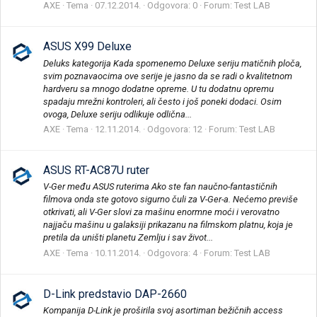
AXE
Tema
07.12.2014.
Odgovora: 0
Forum:
Test LAB
ASUS X99 Deluxe
Deluks kategorija Kada spomenemo Deluxe seriju matičnih ploča,
svim poznavaocima ove serije je jasno da se radi o kvalitetnom
hardveru sa mnogo dodatne opreme. U tu dodatnu opremu
spadaju mrežni kontroleri, ali često i još poneki dodaci. Osim
ovoga, Deluxe seriju odlikuje odlična...
AXE
Tema
12.11.2014.
Odgovora: 12
Forum:
Test LAB
ASUS RT-AC87U ruter
V-Ger među ASUS ruterima Ako ste fan naučno-fantastičnih
filmova onda ste gotovo sigurno čuli za V-Ger-a. Nećemo previše
otkrivati, ali V-Ger slovi za mašinu enormne moći i verovatno
najjaču mašinu u galaksiji prikazanu na filmskom platnu, koja je
pretila da uništi planetu Zemlju i sav život...
AXE
Tema
10.11.2014.
Odgovora: 4
Forum:
Test LAB
D-Link predstavio DAP-2660
Kompanija D-Link je proširila svoj asortiman bežičnih access