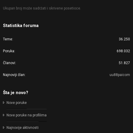
Ukupan broj može sadržati i skrivene posetioce.
Statistika foruma
Teme
36.250
Poruka
698.032
Članovi
51.827
Najnoviji član
uu88paicom
Šta je novo?
Nove poruke
Nove poruke na profilima
Najnovije aktivnosti