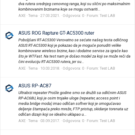
dva rutera srednjeg cenovnog ranga, koji su slični po maksimalnim
kombinovanim brzinama koje se mogu ostvariti...
AXE
Tema
27.03.2021.
Odgovora: 0
Forum:
Test LAB
ASUS ROG Rapture GT-AC5300 ruter
Poboljšani RT-AC5300 Verovatno se sećate našeg testa odličnog
ASUS RT-AC5300 koji je pokazao da je moguće ponuditi velike
kombinovane wireless brzine, kao i dodatne servise za igrače kao
što je WTFast. Na test nam je došao model za koji se može reči da
čini evoluciju RT-AC5300 rutera, jer su...
AXE
Tema
10.03.2018.
Odgovora: 0
Forum:
Test LAB
ASUS RP-AC87
Ultrabrzi repeater Prošle godine smo se družili sa odličnim ASUS
RP-AC68U, koji je osim trojake uloge (repeater, access point i
media bridge moda) imao odličan softver koji je omogućavao
deljenje štampaća preko mreže, FTP pristup, skidanje torenata uz
odličan dizajn koji se idealno uklapao u...
AXE
Tema
03.09.2017.
Odgovora: 0
Forum:
Test LAB