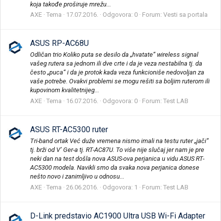
koja takođe proširuje mrežu...
AXE
Tema
17.07.2016.
Odgovora: 0
Forum:
Vesti sa portala
ASUS RP-AC68U
Odličan trio Koliko puta se desilo da „hvatate“ wireless signal
vašeg rutera sa jednom ili dve crte i da je veza nestabilna tj. da
često „puca“ i da je protok kada veza funkcioniše nedovoljan za
vaše potrebe. Ovakvi problemi se mogu rešiti sa boljim ruterom ili
kupovinom kvalitetnijeg...
AXE
Tema
16.07.2016.
Odgovora: 0
Forum:
Test LAB
ASUS RT-AC5300 ruter
Tri-band ortak Već duže vremena nismo imali na testu ruter „jači“
tj. brži od V’ Ger-a tj. RT-AC87U. To više nije slučaj jer nam je pre
neki dan na test došla nova ASUS-ova perjanica u vidu ASUS RT-
AC5300 modela. Navikli smo da svaka nova perjanica donese
nešto novo i zanimljivo u odnosu...
AXE
Tema
26.06.2016.
Odgovora: 1
Forum:
Test LAB
D-Link predstavio AC1900 Ultra USB Wi-Fi Adapter