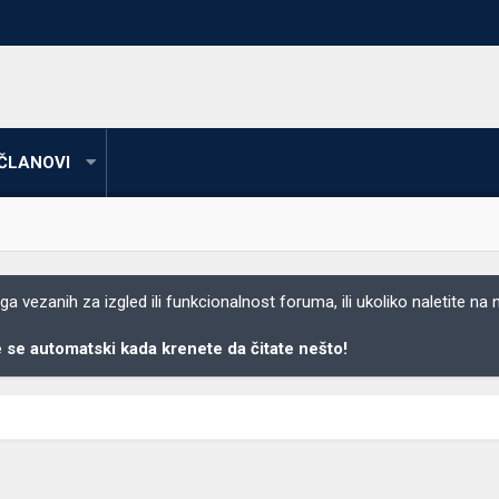
ČLANOVI
 vezanih za izgled ili funkcionalnost foruma, ili ukoliko naletite na
se automatski kada krenete da čitate nešto!