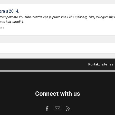
ra u 2014.
nadimku poznate YouTube zvezde čije je pravo ime Felix Kjellberg. Ovaj 24-ogodiš
eo i da zaradi 4...
tala
Kontaktirajte nas
Connect with us
Facebook
Kontaktirajte nas
RSS