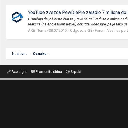
YouTube zvezda PewDiePie zaradio 7 miliona dola
U slučaju da još niste čuli za „PewDiePie“, radi se o online 
reakcija (na engleskom jeziku) dok igra video igre, pa je tako usp
AXE
Tema
08.07.2015.
Odgovora: 28
Forum:
Vesti sa por
Naslovna
Oznake
Axe Light
Promenite širina
Srpski