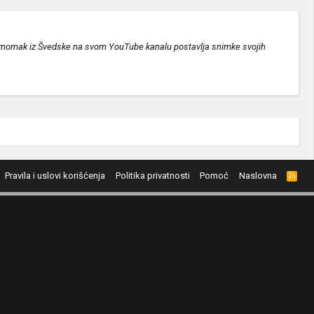
nji momak iz Švedske na svom YouTube kanalu postavlja snimke svojih
Pravila i uslovi korišćenja
Politika privatnosti
Pomoć
Naslovna
R
S
S