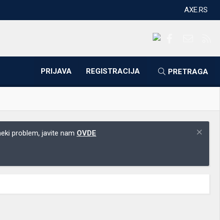
AXE.RS
Facebook
Kontakti
RS
PRIJAVA
REGISTRACIJA
PRETRAGA
 neki problem, javite nam
OVDE