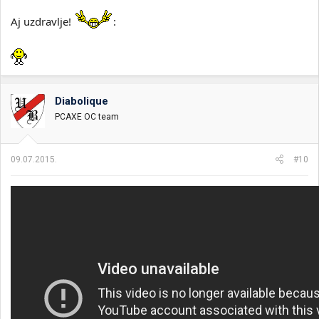
Aj uzdravlje!
:
Diabolique
PCAXE OC team
09.07.2015.
#10