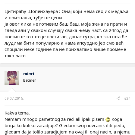
Цитираћу Шопенхауера : Онај који нема својих медаља
и признања, туђе не цени.
Ја овог лика не готивим баш баш, моја жена га прати и
гледа али у сваком случају свака њему част, са 24год да
постигне то што је постигао, данас сутра, ко зна шта ће
људима бити популарно а нама апсурдно јер смо већ
спрцали неке године па не прихватамо више промене
тако лако.
micri
Betmen
09.07.2015.
#24
Kakva tema.
Nemam mnogo pametnog za reci ali ipak pisem
Koga
briga ko koliko zaradjuje? Gledam svoj novcanik iliti pedu,
gledam da ja tolilo zaradjujem na ovaj ili onaj nacin, a njemu