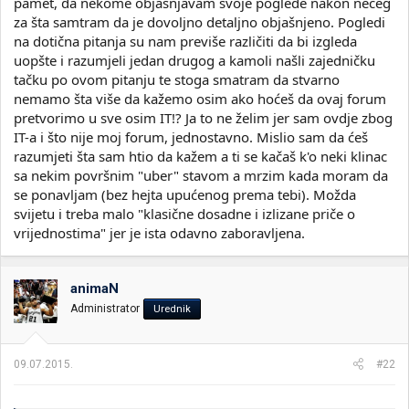
pamet, da nekome objašnjavam svoje poglede nakon nečeg
za šta samtram da je dovoljno detaljno objašnjeno. Pogledi
na dotična pitanja su nam previše različiti da bi izgleda
uopšte i razumjeli jedan drugog a kamoli našli zajedničku
tačku po ovom pitanju te stoga smatram da stvarno
nemamo šta više da kažemo osim ako hoćeš da ovaj forum
pretvorimo u sve osim IT!? Ja to ne želim jer sam ovdje zbog
IT-a i što nije moj forum, jednostavno. Mislio sam da ćeš
razumjeti šta sam htio da kažem a ti se kačaš k'o neki klinac
sa nekim površnim "uber" stavom a mrzim kada moram da
se ponavljam (bez hejta upućenog prema tebi). Možda
svijetu i treba malo "klasične dosadne i izlizane priče o
vrijednostima" jer je ista odavno zaboravljena.
animaN
Administrator
Urednik
09.07.2015.
#22