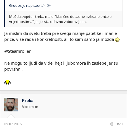
Grodos je napisao(la):
Možda svijetu i treba malo "klasične dosadne i izlizane priče o
vrijednostima" jer je ista odavno zaboravljena.
Ja mislim da svetu treba pre svega manje patetike i manje
price, vise rada i konkretnosti, ali to sam samo ja mozda
@Steamroller
Ne mogu to ljudi da vide, hejt i ljubomora ih zaslepe jer su
povrshni.
Proka
Moderator
09.07.2015.
#23