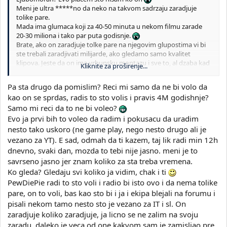
Meni je ultra *****no da neko na takvom sadrzaju zaradjuje
tolike pare.
Mada ima glumaca koji za 40-50 minuta u nekom filmu zarade
20-30 miliona i tako par puta godisnje.
Brate, ako on zaradjuje tolke pare na njegovim glupostima vi bi
ste trebali zaradjivati milijarde, ako gledamo samo kvalitet
klipova. Jeste da on ima vrhunsku montazu i sve to, al dzaba kad
Kliknite za proširenje...
su mu fore *****ne. Ja ne znam kako to nekom moze biti
zabavno gledati.
Pa sta drugo da pomislim? Reci mi samo da ne bi volo da
kao on se sprdas, radis to sto volis i pravis 4M godishnje?
Samo mi reci da to ne bi voleo?
Evo ja prvi bih to voleo da radim i pokusacu da uradim
nesto tako uskoro (ne game play, nego nesto drugo ali je
vezano za YT). E sad, odmah da ti kazem, taj lik radi min 12h
dnevno, svaki dan, mozda to tebi nije jasno. meni je to
savrseno jasno jer znam koliko za sta treba vremena.
Ko gleda? Gledaju svi koliko ja vidim, chak i ti
PewDiePie radi to sto voli i radio bi isto ovo i da nema tolike
pare, on to voli, bas kao sto bi i ja i ekipa blejali na forumu i
pisali nekom tamo nesto sto je vezano za IT i sl. On
zaradjuje koliko zaradjuje, ja licno se ne zalim na svoju
zaradu, daleko je veca od one kakvom sam je zamisljao pre