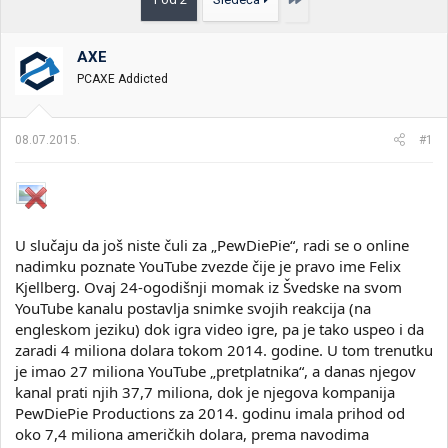
t
m
k
n
p
e
i
o
k
k
AXE
t
r
PCAXE Addicted
e
e
m
t
e
a
08.07.2015.
#1
n
j
a
U slučaju da još niste čuli za „PewDiePie“, radi se o online
nadimku poznate YouTube zvezde čije je pravo ime Felix
Kjellberg. Ovaj 24-ogodišnji momak iz Švedske na svom
YouTube kanalu postavlja snimke svojih reakcija (na
engleskom jeziku) dok igra video igre, pa je tako uspeo i da
zaradi 4 miliona dolara tokom 2014. godine. U tom trenutku
je imao 27 miliona YouTube „pretplatnika“, a danas njegov
kanal prati njih 37,7 miliona, dok je njegova kompanija
PewDiePie Productions za 2014. godinu imala prihod od
oko 7,4 miliona američkih dolara, prema navodima