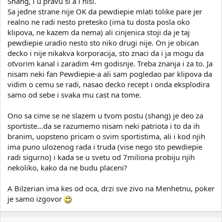
Shang, i u pravu si a i nisi.
Sa jedne strane nije OK da pewdiepie mlati tolike pare jer
realno ne radi nesto pretesko (ima tu dosta posla oko
klipova, ne kazem da nema) ali cinjenica stoji da je taj
pewdiepie uradio nesto sto niko drugi nije. On je obican
decko i nije nikakva korporacija, sto znaci da i ja mogu da
otvorim kanal i zaradim 4m godisnje. Treba znanja i za to. Ja
nisam neki fan Pewdiepie-a ali sam pogledao par klipova da
vidim o cemu se radi, nasao decko recept i onda eksplodira
samo od sebe i svaka mu cast na tome.
Ono sa cime se ne slazem u tvom postu (shang) je deo za
sportiste...da se razumemo nisam neki patriota i to da ih
branim, uopsteno pricam o svim sportistima, ali i kod njih
ima puno ulozenog rada i truda (vise nego sto pewdiepie
radi sigurno) i kada se u svetu od 7miliona probiju njih
nekoliko, kako da ne budu placeni?
A Bilzerian ima kes od oca, drzi sve zivo na Menhetnu, poker
je samo izgovor