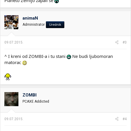
Planeto Zemljo zapali se
animaN
Administrator
Urednik
09.07.2015.
#3
^ I kreni od ZOMBI-a i tu stani
Ne budi ljubomoran
matorac
ZOMBI
PCAXE Addicted
09.07.2015.
#4