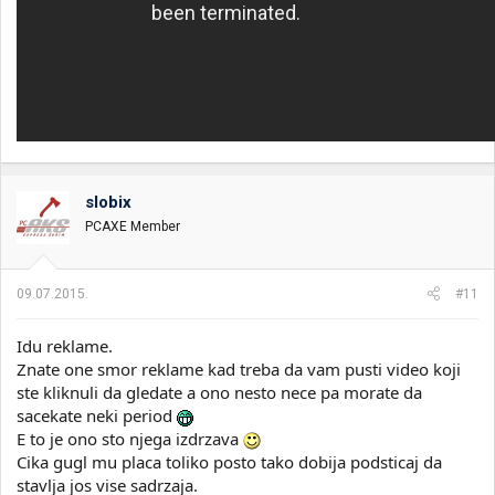
slobix
PCAXE Member
09.07.2015.
#11
Idu reklame.
Znate one smor reklame kad treba da vam pusti video koji
ste kliknuli da gledate a ono nesto nece pa morate da
sacekate neki period
E to je ono sto njega izdrzava
Cika gugl mu placa toliko posto tako dobija podsticaj da
stavlja jos vise sadrzaja.