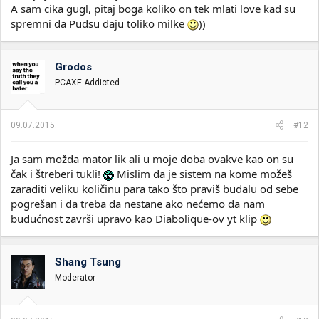
A sam cika gugl, pitaj boga koliko on tek mlati love kad su
spremni da Pudsu daju toliko milke
))
Grodos
PCAXE Addicted
09.07.2015.
#12
Ja sam možda mator lik ali u moje doba ovakve kao on su
čak i štreberi tukli!
Mislim da je sistem na kome možeš
zaraditi veliku količinu para tako što praviš budalu od sebe
pogrešan i da treba da nestane ako nećemo da nam
budućnost završi upravo kao Diabolique-ov yt klip
Shang Tsung
Moderator