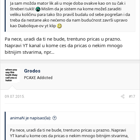
Ja sam možda mator lik ali u moje doba ovakve kao on su čak i
štreberi tukli!
Mislim da je sistem na kome možeš zaraditi
veliku količinu para tako što praviš budalu od sebe pogrešan i da
treba da nestane ako nećemo da nam budućnost završi upravo
kao Diabolique-ov yt klip
Pa nece, uradi da ti ne bude, trentuno pricas u prazno.
Napravi YT kanal u kome ces da pricas o nekim mnogo
bitnijim stvarima, npr...
Grodos
PCAXE Addicted
09.07.2015.
#17
animaN je napisao(la):
Pa nece, uradi da ti ne bude, trentuno pricas u prazno. Napravi
YT kanal u kome ces da pricas o nekim mnogo bitnijim stvarima,