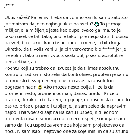
jeste.
Ukus kažeš? Pa jer svi treba da volimo vanilu samo zato što
ja smatram da je to najbolji ukus na svetu?
To je moje
mišljenje, a mišljenje jeste kao dupe, svako ga ima, to je
tako i uvek ce biti tako, bilo je tako i pre nego sto si ti dosao
na svet, bice tako i kada te ne bude ili mene, ili bilo koga...
Ukratko, da ti volis vanilu, ja bih verovatno bio ***** jer je
ne volim, tako ti meni zvucis svaki put, pises iz apsolutne
perspektive, ali...
Poentu koji su trebao da izvuces je da ti imas apsolutnu
kontrolu nad svim sto zelis da kontrolises, problem je samo
u tome sto ti svoju energiju usmeravas na apsolutno
pogresan nacin
Ako mozes nesto bolje, ili zelis da
promeni nesto, promeni odmah, danas, uradi... Price u
prazno, ili kako ja to kazem, tupljenje, donose nista drugo to
bas to, price u prazno i tupljenje. Ja sam zeleo da napravim
najbolji harvderski sajt na Balkanu i uspeo, niti jednom
momenta nisam sumnjao da to necu uspeti, sumnjao sam
samo da li cu uspeti za vreme za koje sam projektovao da
hocu. Nisam isao i hejtovao one za koje mislim da su shund