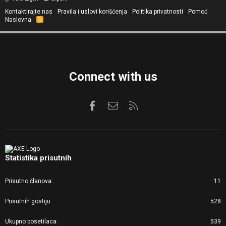
Kontaktirajte nas
Pravila i uslovi korišćenja
Politika privatnosti
Pomoć
Naslovna
R
S
S
Connect with us
Facebook
Kontaktirajte nas
RSS
Statistika prisutnih
Prisutno članova
11
Prisutnih gostiju
528
Ukupno posetilaca
539