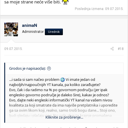
sa moje strane neće više biti.
Poslednja izmena:
09.07.2015.
animaN
Administrator
Urednik
09.07.2015.
#18
Grodos je napisao(la):
...i sada si sam načeo problem
Vi imate jedan od
najboljih/najpoučnijih YT kanala, pa koliko zarađujete?
Evo, čak i da radimo na % po govornom području (jer ipak
englesko govorno područje je daleko šire), kakav je odnos?
Evo, dajte neki engleski informatički YT kanal na vašem nivou
kvaliteta za koji smatrate da ima najviše pretplatnika i uporedite
ga sa ovim likom koji, realno, samo troši bogu dane... Stoji ono,
ljudi gledaju i plaćaju ono što vole ali je to krajnje promašena
Kliknite za proširenje...
vrijednost!