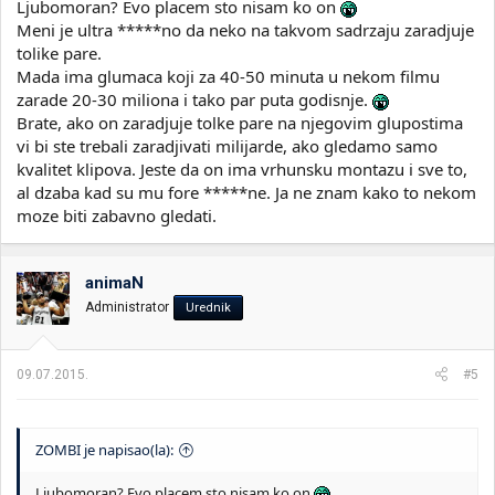
Ljubomoran? Evo placem sto nisam ko on
Meni je ultra *****no da neko na takvom sadrzaju zaradjuje
tolike pare.
Mada ima glumaca koji za 40-50 minuta u nekom filmu
zarade 20-30 miliona i tako par puta godisnje.
Brate, ako on zaradjuje tolke pare na njegovim glupostima
vi bi ste trebali zaradjivati milijarde, ako gledamo samo
kvalitet klipova. Jeste da on ima vrhunsku montazu i sve to,
al dzaba kad su mu fore *****ne. Ja ne znam kako to nekom
moze biti zabavno gledati.
animaN
Administrator
Urednik
09.07.2015.
#5
ZOMBI je napisao(la):
Ljubomoran? Evo placem sto nisam ko on