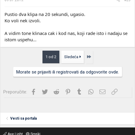
Pustio dva klipa na 20 sekundi, ugasio.
Ko voli nek izvoli.
A vidim tone klinaca cak i kod nas, koji rade isto i nadaju se
istom uspehu...
Poslednja
1 od 2
Sledeća
Morate se prijaviti ili registrovati da odgovorite ovde.
Facebook
Twitter
Reddit
Pinterest
Tumblr
WhatsApp
Imejl
Link
Preporučite:
Vesti sa portala
Axe Light
Srpski