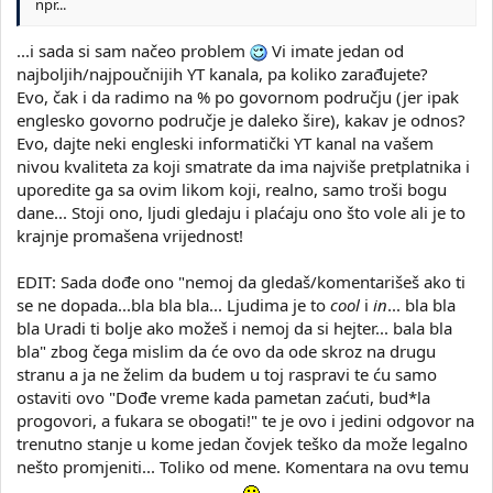
npr...
...i sada si sam načeo problem
Vi imate jedan od
najboljih/najpoučnijih YT kanala, pa koliko zarađujete?
Evo, čak i da radimo na % po govornom području (jer ipak
englesko govorno područje je daleko šire), kakav je odnos?
Evo, dajte neki engleski informatički YT kanal na vašem
nivou kvaliteta za koji smatrate da ima najviše pretplatnika i
uporedite ga sa ovim likom koji, realno, samo troši bogu
dane... Stoji ono, ljudi gledaju i plaćaju ono što vole ali je to
krajnje promašena vrijednost!
EDIT: Sada dođe ono "nemoj da gledaš/komentarišeš ako ti
se ne dopada...bla bla bla... Ljudima je to
cool
i
in
... bla bla
bla Uradi ti bolje ako možeš i nemoj da si hejter... bala bla
bla" zbog čega mislim da će ovo da ode skroz na drugu
stranu a ja ne želim da budem u toj raspravi te ću samo
ostaviti ovo "Dođe vreme kada pametan zaćuti, bud*la
progovori, a fukara se obogati!" te je ovo i jedini odgovor na
trenutno stanje u kome jedan čovjek teško da može legalno
nešto promjeniti... Toliko od mene. Komentara na ovu temu