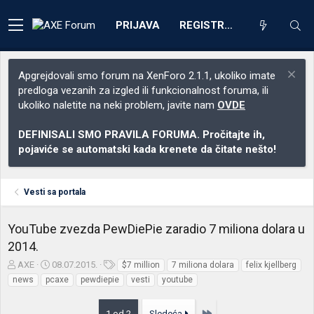
PRIJAVA
REGISTRACIJA
Apgrejdovali smo forum na XenForo 2.1.1, ukoliko imate
predloga vezanih za izgled ili funkcionalnost foruma, ili
ukoliko naletite na neki problem, javite nam
OVDE
DEFINISALI SMO PRAVILA FORUMA. Pročitajte ih,
pojaviće se automatski kada krenete da čitate nešto!
Vesti sa portala
YouTube zvezda PewDiePie zaradio 7 miliona dolara u
2014.
Z
D
O
AXE
08.07.2015.
$7 million
7 miliona dolara
felix kjellberg
a
a
z
news
pcaxe
pewdiepie
vesti
youtube
č
t
n
e
u
a
Poslednja
1 od 2
Sledeća