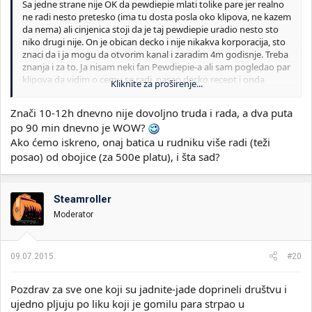
Sa jedne strane nije OK da pewdiepie mlati tolike pare jer realno
ne radi nesto pretesko (ima tu dosta posla oko klipova, ne kazem
da nema) ali cinjenica stoji da je taj pewdiepie uradio nesto sto
niko drugi nije. On je obican decko i nije nikakva korporacija, sto
znaci da i ja mogu da otvorim kanal i zaradim 4m godisnje. Treba
znanja i za to. Ja nisam neki fan Pewdiepie-a ali sam pogledao par
klipova da vidim o cemu se radi, nasao decko recept i onda
Kliknite za proširenje...
eksplodira samo od sebe i svaka mu cast na tome.
Znači 10-12h dnevno nije dovoljno truda i rada, a dva puta
Ono sa cime se ne slazem u tvom postu (shang) je deo za
po 90 min dnevno je WOW?
sportiste...da se razumemo nisam neki patriota i to da ih branim,
Ako ćemo iskreno, onaj batica u rudniku više radi (teži
uopsteno pricam o svim sportistima, ali i kod njih ima puno
ulozenog rada i truda (vise nego sto pewdiepie radi sigurno) i
posao) od obojice (za 500e platu), i šta sad?
kada se u svetu od 7miliona probiju njih nekoliko, kako da ne
budu placeni?
Steamroller
A Bilzerian ima kes od oca, drzi sve zivo na Menhetnu, poker je
Moderator
samo izgovor
09.07.2015.
#20
Pozdrav za sve one koji su jadnite-jade doprineli društvu i
ujedno pljuju po liku koji je gomilu para strpao u