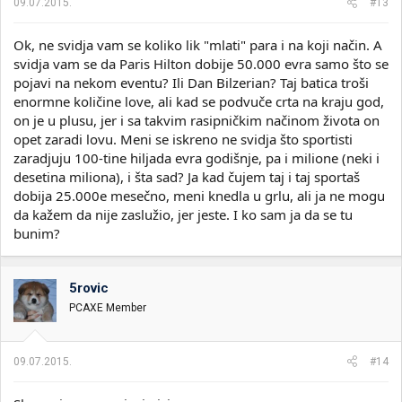
09.07.2015.
#13
Ok, ne svidja vam se koliko lik "mlati" para i na koji način. A
svidja vam se da Paris Hilton dobije 50.000 evra samo što se
pojavi na nekom eventu? Ili Dan Bilzerian? Taj batica troši
enormne količine love, ali kad se podvuče crta na kraju god,
on je u plusu, jer i sa takvim rasipničkim načinom života on
opet zaradi lovu. Meni se iskreno ne svidja što sportisti
zaradjuju 100-tine hiljada evra godišnje, pa i milione (neki i
desetina miliona), i šta sad? Ja kad čujem taj i taj sportaš
dobija 25.000e mesečno, meni knedla u grlu, ali ja ne mogu
da kažem da nije zaslužio, jer jeste. I ko sam ja da se tu
bunim?
5rovic
PCAXE Member
09.07.2015.
#14