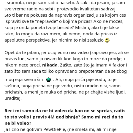
i sramota, nego sam radio na sebi. A cak i da jesam, ja sam
sve vreme radio na sebi i proizvodio kvalitetan sadrzaj.
Sto ti bar ne pokusas da napravis organizaciju sa kojom ces
ispraviti sve te "nepravde" o kojima pricas? Ako ne mozes,
koja je onda poneta tvoje besede? Mislim, ako ti je lakse
tako, to mogu da razumem, ali nemoj onda da pricas iz
apsolutne perspektive, jer nichim to nisi zasluzio
Opet da te pitam, jer ocigledno nisi video (zapravo jesi, ali se
pravis lud, samo ja nisam lik kod koga to moze da prodje, i
nikom nece proci,
nikada
. Zašto, zato što ja imam X faktor i
zato što sam sada toliko opravdano prepotentan da se zbog
mog ega svemi širi
. Ali, moja priča pije vodu, to je
suština, tvoja pricha ne pije vodu, nista uradio nisi, samo
prichash, a meni je muka od priche, ne prichajte vishe ljudi,
uradite).
Reci mi samo da ne bi voleo da kao on se sprdas, radis
to sto volis i pravis 4M godishnje? Samo mi reci da to
ne bi voleo?
Ja licno ne gotivim PewDiePie, (ne smeta mi, ali mi nije