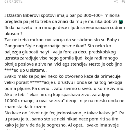
09.07.2015.
#8
I Dzastin Biberovi spotovi imaju bar po 300-400+ miliona
pregleda pa jel to treba da znaci da mu je muzika dobra?
Ili da na svetu ima mnogo dece i ljudi sa veomaaaaa cudnim
ukusom?
Zar ne treba mi kao civilizacija da se stidimo sto su Baby i
Gangnam Style najpoznatije pesme ikad? Sto neko ko
baljezga gluposti na yt i valja fore za decu predskolskog
uzrasta zaradjuje vise nego gomila ljudi koja radi mnogo
bitnije poslove a zive na ivici egzistencije? Nesto je ozbiljno
****ed up u sistemu.
Svako malo se pojavi neko ko otvoreno kaze da primecuje
veliki porast ******acije u drustvu i onda se na tog nekoga
odma pljune. Pa divno... zato zivimo u svetu u kome zivimo.
Ako je tebi "lekar hirurg koji spashava zivot zaradjuje
10000x manje, a ovaj se zeza" deciji i nije na mestu onda ne
znam sta da ti kazem...
Sto kaze on "zivot nije fer, jednostavno je takav kakav je". Pa
u pravu je tu, samo sto se neki nikad nece pomiriti sa tim
kako je jer vide da je pogresno. Al opet... svako ima svoje