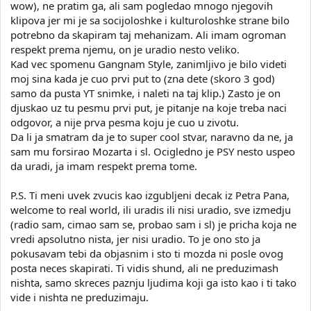
wow), ne pratim ga, ali sam pogledao mnogo njegovih
klipova jer mi je sa socijoloshke i kulturoloshke strane bilo
potrebno da skapiram taj mehanizam. Ali imam ogroman
respekt prema njemu, on je uradio nesto veliko.
Kad vec spomenu Gangnam Style, zanimljivo je bilo videti
moj sina kada je cuo prvi put to (zna dete (skoro 3 god)
samo da pusta YT snimke, i naleti na taj klip.) Zasto je on
djuskao uz tu pesmu prvi put, je pitanje na koje treba naci
odgovor, a nije prva pesma koju je cuo u zivotu.
Da li ja smatram da je to super cool stvar, naravno da ne, ja
sam mu forsirao Mozarta i sl. Ocigledno je PSY nesto uspeo
da uradi, ja imam respekt prema tome.
P.S. Ti meni uvek zvucis kao izgubljeni decak iz Petra Pana,
welcome to real world, ili uradis ili nisi uradio, sve izmedju
(radio sam, cimao sam se, probao sam i sl) je pricha koja ne
vredi apsolutno nista, jer nisi uradio. To je ono sto ja
pokusavam tebi da objasnim i sto ti mozda ni posle ovog
posta neces skapirati. Ti vidis shund, ali ne preduzimash
nishta, samo skreces paznju ljudima koji ga isto kao i ti tako
vide i nishta ne preduzimaju.