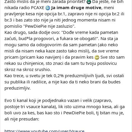
Zasto mislis da je meni zarada prioritet?
Da jeste, ne bih
EDIT: Sada dođe ono "nemoj da gledaš/komentarišeš ako ti se ne
nikada radio PCAXE
Ja imam druge motive
, meni
dopada...bla bla bla... Ljudima je to
cool
i
in
... bla bla bla Uradi ti
pravljenje kesa nije opcija br.1, zapravo nije ni opcija br.2 ili
bolje ako možeš i nemoj da si hejter... bala bla bla" zbog čega
mislim da će ovo da ode skroz na drugu stranu a ja ne želim da
br.3 i bas zato sto nije ja niti jednog momenta nisam ni
budem u toj raspravi te ću samo ostaviti ovo "Dođe vreme kada
pomislio "PewDiePie nije zasluzio".
pametan zaćuti, bud*la progovori, a fukara se obogati!" te je ovo
Kao drugo, sada dodje ovo: "Dođe vreme kada pametan
i jedini odgovor na trenutno stanje u kome jedan čovjek teško da
zaćuti, bud*la progovori, a fukara se obogati!". Na sta ja
može legalno nešto promjeniti... Toliko od mene. Komentara na
mogu samo da odogovorim da sam pametan (ako neko
ovu temu sa moje strane neće više biti.
misli da nisam neka kaze zasto tako misli), da sve vreme
pricam (pricam kao navijen) i da pravim kes
Sve sto sam
rekao su chinjenice, sto znaci da sam tu tvoju poslovicu
skroz na skroz srushio.
Kao trece, u svetu je tek 0,2% preduzmiljivih ljudi, svi ostali
su publika ili radilice, a nije kao da ti neko brani da budes
preduzimljiv.
Evo ti kanal koji je podjednako vazan i velik (zapravo,
postoje tri vsauce kanala), lik isto uzima mnogo kesa, ali ga
boli uvo za kes, bas kao sto i PewDiePie boli, tj bitan mu je,
ali nije presudan:
https://www.youtube.com/user/Vsauce