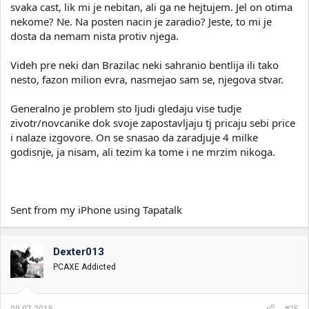
svaka cast, lik mi je nebitan, ali ga ne hejtujem. Jel on otima
nekome? Ne. Na posten nacin je zaradio? Jeste, to mi je
dosta da nemam nista protiv njega.
Videh pre neki dan Brazilac neki sahranio bentlija ili tako
nesto, fazon milion evra, nasmejao sam se, njegova stvar.
Generalno je problem sto ljudi gledaju vise tudje
zivotr/novcanike dok svoje zapostavljaju tj pricaju sebi price
i nalaze izgovore. On se snasao da zaradjuje 4 milke
godisnje, ja nisam, ali tezim ka tome i ne mrzim nikoga.
Sent from my iPhone using Tapatalk
Dexter013
PCAXE Addicted
09.07.2015.
#25