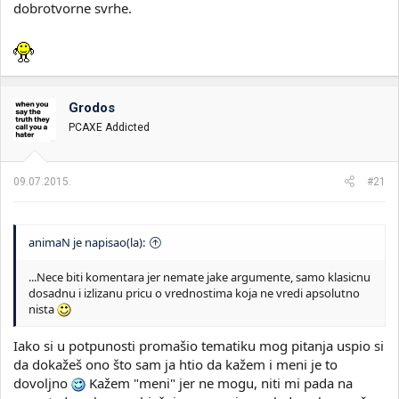
dobrotvorne svrhe.
Grodos
PCAXE Addicted
09.07.2015.
#21
animaN je napisao(la):
...Nece biti komentara jer nemate jake argumente, samo klasicnu
dosadnu i izlizanu pricu o vrednostima koja ne vredi apsolutno
nista
Iako si u potpunosti promašio tematiku mog pitanja uspio si
da dokažeš ono što sam ja htio da kažem i meni je to
dovoljno
Kažem "meni" jer ne mogu, niti mi pada na