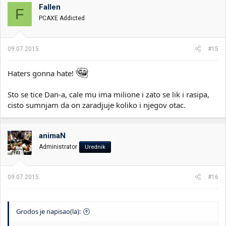
Fallen
F
PCAXE Addicted
09.07.2015.
#15
Haters gonna hate!
Sto se tice Dan-a, cale mu ima milione i zato se lik i rasipa,
cisto sumnjam da on zaradjuje koliko i njegov otac.
animaN
Administrator
Urednik
09.07.2015.
#16
Grodos je napisao(la):