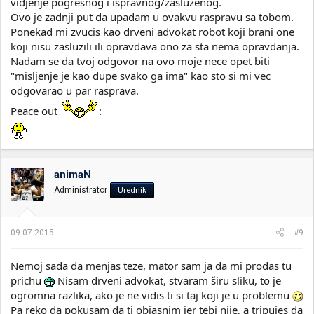
vidjenje pogresnog i ispravnog/zasluzenog.
Ovo je zadnji put da upadam u ovakvu raspravu sa tobom.
Ponekad mi zvucis kao drveni advokat robot koji brani one
koji nisu zasluzili ili opravdava ono za sta nema opravdanja.
Nadam se da tvoj odgovor na ovo moje nece opet biti
"misljenje je kao dupe svako ga ima" kao sto si mi vec
odgovarao u par rasprava.
Peace out
:
animaN
Administrator
Urednik
09.07.2015.
#9
Nemoj sada da menjas teze, mator sam ja da mi prodas tu
prichu
Nisam drveni advokat, stvaram širu sliku, to je
ogromna razlika, ako je ne vidis ti si taj koji je u problemu
Pa reko da pokusam da ti objasnim jer tebi nije, a tripujes da