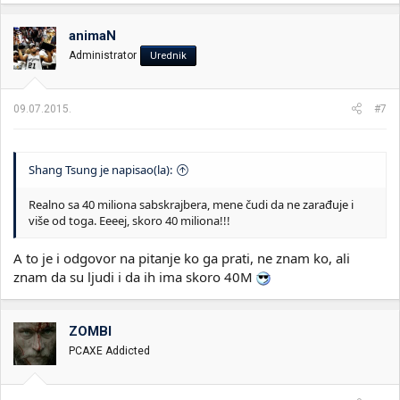
animaN
Administrator
Urednik
09.07.2015.
#7
Shang Tsung je napisao(la):
Realno sa 40 miliona sabskrajbera, mene čudi da ne zarađuje i
više od toga. Eeeej, skoro 40 miliona!!!
A to je i odgovor na pitanje ko ga prati, ne znam ko, ali
znam da su ljudi i da ih ima skoro 40M
ZOMBI
PCAXE Addicted