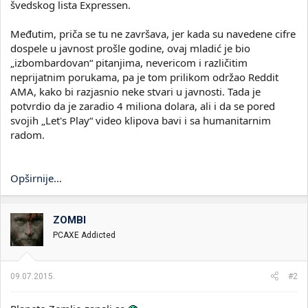
švedskog lista Expressen.
Međutim, priča se tu ne završava, jer kada su navedene cifre
dospele u javnost prošle godine, ovaj mladić je bio
„izbombardovan“ pitanjima, nevericom i različitim
neprijatnim porukama, pa je tom prilikom održao Reddit
AMA, kako bi razjasnio neke stvari u javnosti. Tada je
potvrdio da je zaradio 4 miliona dolara, ali i da se pored
svojih „Let's Play“ video klipova bavi i sa humanitarnim
radom.
Opširnije
...
ZOMBI
PCAXE Addicted
09.07.2015.
#2