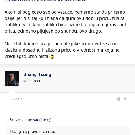
Ako nisi pogledao sve od vsauce, nemamo sta da pricamo
dalje, jer ti si taj koji treba da gura ovu dobru pricu, ti si ta
publika. Ali ti kao publika biras izmedju toga da guras cool
pricu, odnosno pljujesh po shundu, ovo drugo.
Nece biti komentara jer nemate jake argumente, samo
klasicnu dosadnu i izlizanu pricu o vrednostima koja ne
vredi apsolutno nista
Shang Tsung
Moderator
09.07.2015.
#19
5rovic je napisao(la):
Shang, i u pravu si a i nisi.