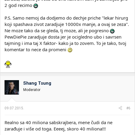
2 god recimo
P.S. Samo nemoj da dodjemo do dechje priche "lekar hirurg
koji spashava zivot zaradjuje 10000x manje, a ovaj se zeza".
Ne moze tako da se gleda, tj moze, ali je pogresno
PewDiePie zaradjuje dosta jer je ocigledno ubo i savrsen
tajming i ima taj X faktor- kako ja to zovem. To je tako, tvoj
komentar to nece da promeni
Shang Tsung
Moderator
09.07.2015.
#6
Realno sa 40 miliona sabskrajbera, mene čudi da ne
zarađuje i više od toga. Eeeej, skoro 40 miliona!!!