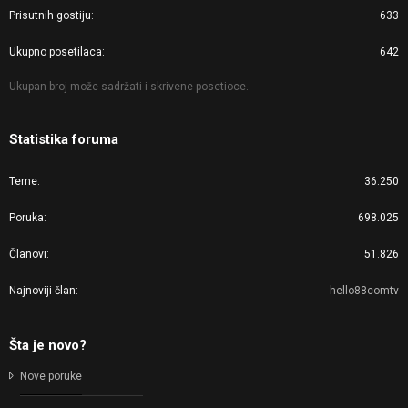
Prisutnih gostiju
633
Ukupno posetilaca
642
Ukupan broj može sadržati i skrivene posetioce.
Statistika foruma
Teme
36.250
Poruka
698.025
Članovi
51.826
Najnoviji član
hello88comtv
Šta je novo?
Nove poruke