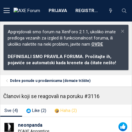
PRIJAVA
REGISTRACIJA
Apgrejdovali smo forum na XenForo 2.1.1, ukoliko imate
predloga vezanih za izgled ili funkcionalnost foruma, ili
ukoliko naletite na neki problem, javite nam
OVDE
DEFINISALI SMO PRAVILA FORUMA. Pročitajte ih,
pojaviće se automatski kada krenete da čitate nešto!
Dobre ponude u prodavnicama (domaće tržište)
Članovi koji se reagovali na poruku #3116
Sve
(4)
Like
(2)
Haha
(2)
neonpanda
PCAXE Apprentice