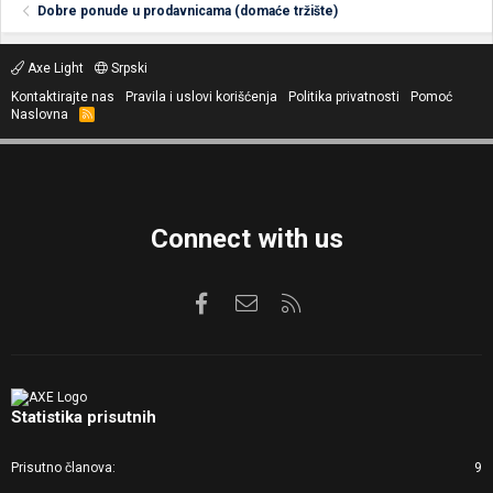
Dobre ponude u prodavnicama (domaće tržište)
Axe Light
Srpski
Kontaktirajte nas
Pravila i uslovi korišćenja
Politika privatnosti
Pomoć
Naslovna
R
S
S
Connect with us
Facebook
Kontaktirajte nas
RSS
Statistika prisutnih
Prisutno članova
9