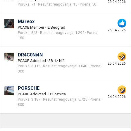
29.04.2026.
Poruka
71
Rezultat reagovanja
15
Poena
50
Marvox
PCAXE Member
·
Iz
Beograd
25.04.2026.
Poruka
843
Rezultat reagovanja
1.294
Poena
150
DR4C0Ni4N
PCAXE Addicted
·
38
·
Iz
Niš
25.04.2026.
Poruka
3.112
Rezultat reagovanja
1.040
Poena
300
PORSCHE
PCAXE Addicted
·
Iz
Loznica
24.04.2026.
Poruka
3.187
Rezultat reagovanja
5.725
Poena
300