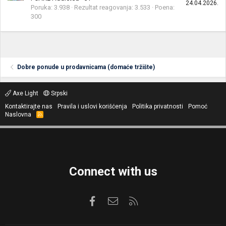
24.04.2026.
Poruka
3.938
Rezultat reagovanja
3.533
Poena
300
Dobre ponude u prodavnicama (domaće tržište)
Axe Light
Srpski
Kontaktirajte nas
Pravila i uslovi korišćenja
Politika privatnosti
Pomoć
Naslovna
R
S
S
Connect with us
Facebook
Kontaktirajte nas
RSS