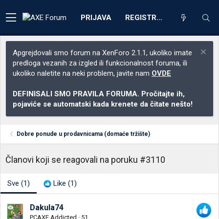
PRIJAVA
REGISTRACIJA
Apgrejdovali smo forum na XenForo 2.1.1, ukoliko imate
predloga vezanih za izgled ili funkcionalnost foruma, ili
ukoliko naletite na neki problem, javite nam
OVDE
DEFINISALI SMO PRAVILA FORUMA. Pročitajte ih,
pojaviće se automatski kada krenete da čitate nešto!
Dobre ponude u prodavnicama (domaće tržište)
Članovi koji se reagovali na poruku #3110
Sve
(1)
Like
(1)
Dakula74
PCAXE Addicted
·
51