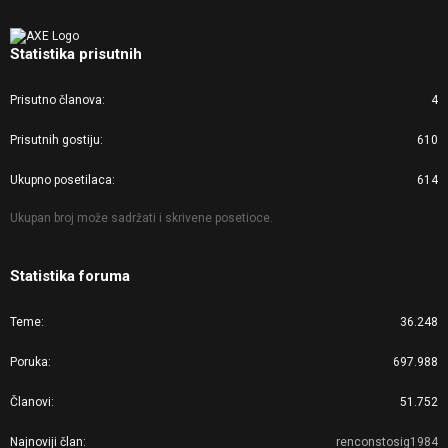
Statistika prisutnih
Prisutno članova
4
Prisutnih gostiju
610
Ukupno posetilaca
614
Ukupan broj može sadržati i skrivene posetioce.
Statistika foruma
Teme
36.248
Poruka
697.988
Članovi
51.752
Najnoviji član
renconstosig1984