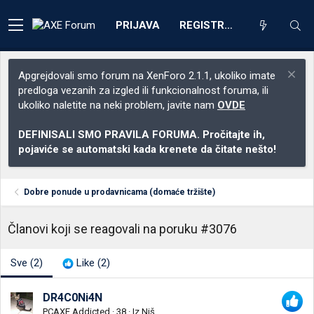
PRIJAVA
REGISTRACIJA
Apgrejdovali smo forum na XenForo 2.1.1, ukoliko imate
predloga vezanih za izgled ili funkcionalnost foruma, ili
ukoliko naletite na neki problem, javite nam
OVDE
DEFINISALI SMO PRAVILA FORUMA. Pročitajte ih,
pojaviće se automatski kada krenete da čitate nešto!
Dobre ponude u prodavnicama (domaće tržište)
Članovi koji se reagovali na poruku #3076
Sve
(2)
Like
(2)
DR4C0Ni4N
PCAXE Addicted
·
38
·
Iz
Niš