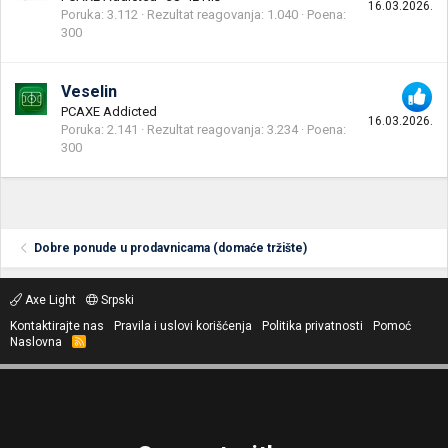
16.03.2026.
Poruka
3.112
Rezultat reagovanja
1.040
Poena
300
Veselin
PCAXE Addicted
16.03.2026.
Poruka
2.141
Rezultat reagovanja
3.234
Poena
300
Dobre ponude u prodavnicama (domaće tržište)
Axe Light
Srpski
Kontaktirajte nas
Pravila i uslovi korišćenja
Politika privatnosti
Pomoć
Naslovna
R
S
S