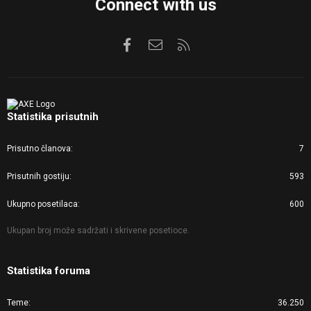
Connect with us
Facebook
Kontaktirajte nas
RSS
Statistika prisutnih
Prisutno članova
7
Prisutnih gostiju
593
Ukupno posetilaca
600
Ukupan broj može sadržati i skrivene posetioce.
Statistika foruma
Teme
36.250