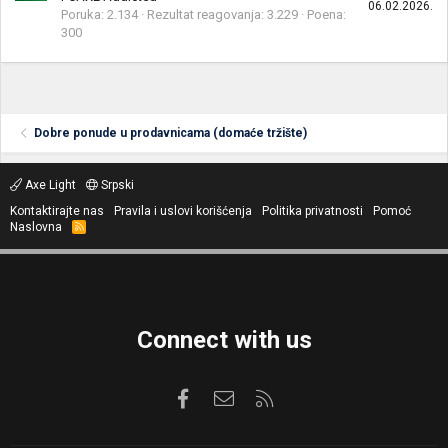
06.02.2026.
Poruka
2.134
Rezultat reagovanja
3.229
Poena
300
Dobre ponude u prodavnicama (domaće tržište)
Axe Light
Srpski
Kontaktirajte nas
Pravila i uslovi korišćenja
Politika privatnosti
Pomoć
Naslovna
R
S
S
Connect with us
Facebook
Kontaktirajte nas
RSS