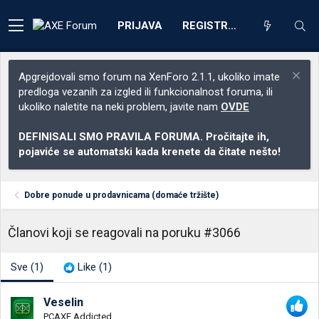
PRIJAVA
REGISTRACIJA
Apgrejdovali smo forum na XenForo 2.1.1, ukoliko imate
predloga vezanih za izgled ili funkcionalnost foruma, ili
ukoliko naletite na neki problem, javite nam
OVDE
DEFINISALI SMO PRAVILA FORUMA. Pročitajte ih,
pojaviće se automatski kada krenete da čitate nešto!
Dobre ponude u prodavnicama (domaće tržište)
Članovi koji se reagovali na poruku #3066
Sve
(1)
Like
(1)
Veselin
PCAXE Addicted