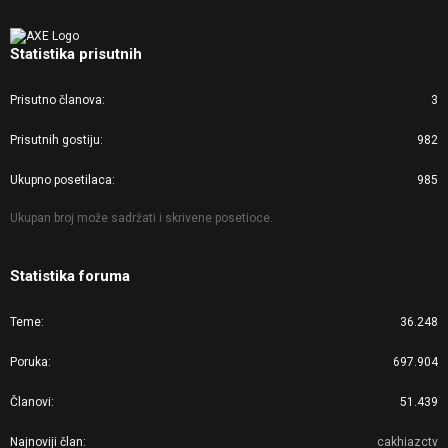
Statistika prisutnih
Prisutno članova
3
Prisutnih gostiju
982
Ukupno posetilaca
985
Ukupan broj može sadržati i skrivene posetioce.
Statistika foruma
Teme
36.248
Poruka
697.904
Članovi
51.439
Najnoviji član
cakhiazctv