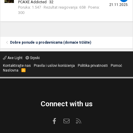
PCAXE Addicted
·
32
21.11.2025.
Poruka
1.547
Rezultat reagovanja
658
Poena
300
Dobre ponude u prodavnicama (domaće tržište)
Axe Light
Srpski
Kontaktirajte nas
Pravila i uslovi korišćenja
Politika privatnosti
Pomoć
Naslovna
R
S
S
Connect with us
Facebook
Kontaktirajte nas
RSS