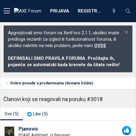
PRIJAVA
REGISTRACIJA
Apgrejdovali smo forum na XenForo 2.1.1, ukoliko imate
predloga vezanih za izgled ili funkcionalnost foruma, ili
ukoliko naletite na neki problem, javite nam
OVDE
DEFINISALI SMO PRAVILA FORUMA. Pročitajte ih,
pojaviće se automatski kada krenete da čitate nešto!
Dobre ponude u prodavnicama (domaće tržište)
Članovi koji se reagovali na poruku #3018
Sve
(5)
Like
(5)
Pjanovic
PCAXE Addicted
·
Iz
Beograd