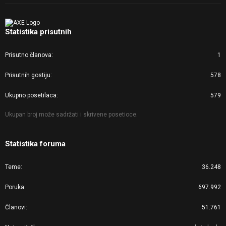
Statistika prisutnih
Prisutno članova
1
Prisutnih gostiju
578
Ukupno posetilaca
579
Ukupan broj može sadržati i skrivene posetioce.
Statistika foruma
Teme
36.248
Poruka
697.992
Članovi
51.761