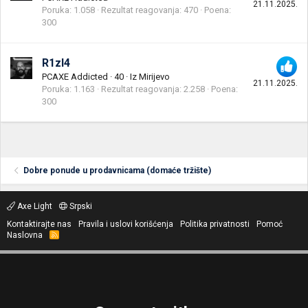
21.11.2025.
Poruka
1.058
Rezultat reagovanja
470
Poena
300
R1zl4
PCAXE Addicted
·
40
·
Iz
Mirijevo
21.11.2025.
Poruka
1.163
Rezultat reagovanja
2.258
Poena
300
Dobre ponude u prodavnicama (domaće tržište)
Axe Light
Srpski
Kontaktirajte nas
Pravila i uslovi korišćenja
Politika privatnosti
Pomoć
Naslovna
R
S
S