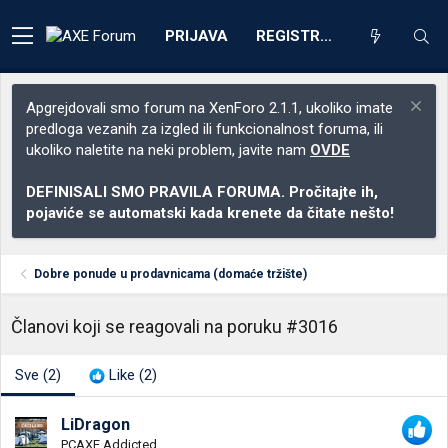
PRIJAVA
REGISTRACIJA
Apgrejdovali smo forum na XenForo 2.1.1, ukoliko imate
predloga vezanih za izgled ili funkcionalnost foruma, ili
ukoliko naletite na neki problem, javite nam
OVDE
DEFINISALI SMO PRAVILA FORUMA. Pročitajte ih,
pojaviće se automatski kada krenete da čitate nešto!
Dobre ponude u prodavnicama (domaće tržište)
Članovi koji se reagovali na poruku #3016
Sve
(2)
Like
(2)
LiDragon
PCAXE Addicted