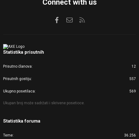
Connect with us
Facebook
Kontaktirajte nas
RSS
Statistika prisutnih
Prisutno članova
12
Prisutnih gostiju
557
Ukupno posetilaca
569
Ukupan broj može sadržati i skrivene posetioce.
Statistika foruma
Teme
36.256