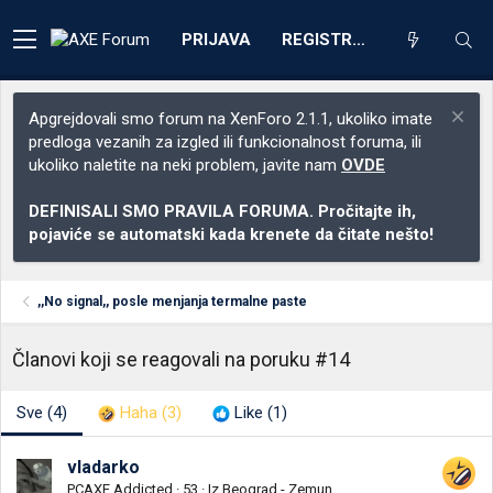
PRIJAVA
REGISTRACIJA
Apgrejdovali smo forum na XenForo 2.1.1, ukoliko imate
predloga vezanih za izgled ili funkcionalnost foruma, ili
ukoliko naletite na neki problem, javite nam
OVDE
DEFINISALI SMO PRAVILA FORUMA. Pročitajte ih,
pojaviće se automatski kada krenete da čitate nešto!
,,No signal,, posle menjanja termalne paste
Članovi koji se reagovali na poruku #14
Sve
(4)
Haha
(3)
Like
(1)
vladarko
PCAXE Addicted
·
53
·
Iz
Beograd - Zemun