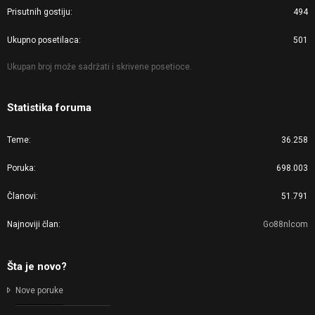
Prisutnih gostiju
494
Ukupno posetilaca
501
Ukupan broj može sadržati i skrivene posetioce.
Statistika foruma
Teme
36.258
Poruka
698.003
Članovi
51.791
Najnoviji član
Go88nlcom
Šta je novo?
Nove poruke