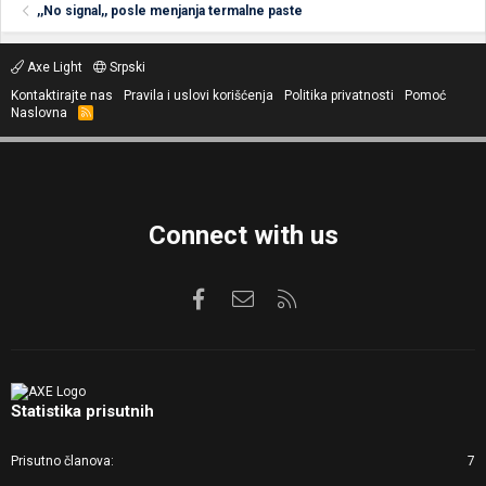
,,No signal,, posle menjanja termalne paste
Axe Light
Srpski
Kontaktirajte nas
Pravila i uslovi korišćenja
Politika privatnosti
Pomoć
Naslovna
R
S
S
Connect with us
Facebook
Kontaktirajte nas
RSS
Statistika prisutnih
Prisutno članova
7