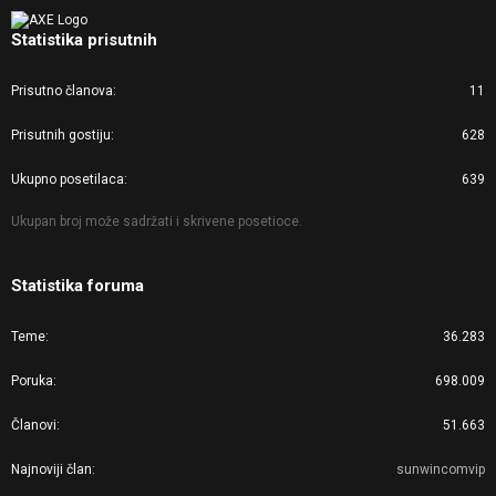
Statistika prisutnih
Prisutno članova
11
Prisutnih gostiju
628
Ukupno posetilaca
639
Ukupan broj može sadržati i skrivene posetioce.
Statistika foruma
Teme
36.283
Poruka
698.009
Članovi
51.663
Najnoviji član
sunwincomvip