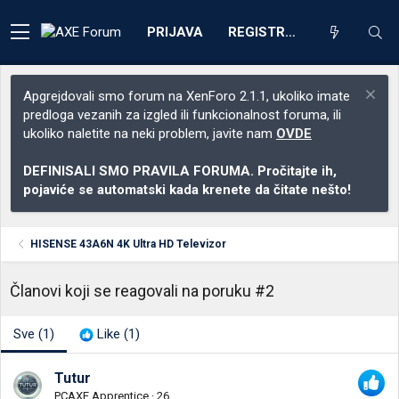
PRIJAVA
REGISTRACIJA
Apgrejdovali smo forum na XenForo 2.1.1, ukoliko imate
predloga vezanih za izgled ili funkcionalnost foruma, ili
ukoliko naletite na neki problem, javite nam
OVDE
DEFINISALI SMO PRAVILA FORUMA. Pročitajte ih,
pojaviće se automatski kada krenete da čitate nešto!
HISENSE 43A6N 4K Ultra HD Televizor
Članovi koji se reagovali na poruku #2
Sve
(1)
Like
(1)
Tutur
PCAXE Apprentice
·
26