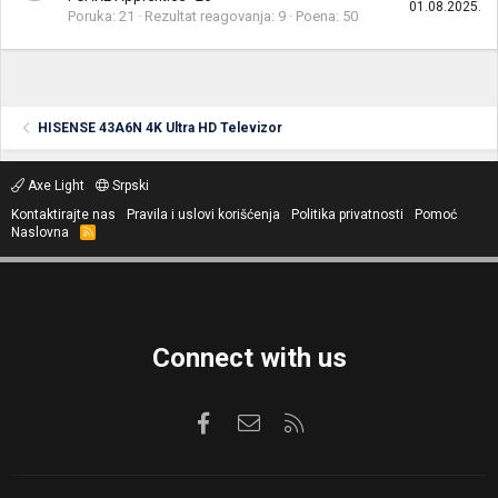
01.08.2025.
Poruka
21
Rezultat reagovanja
9
Poena
50
HISENSE 43A6N 4K Ultra HD Televizor
Axe Light
Srpski
Kontaktirajte nas
Pravila i uslovi korišćenja
Politika privatnosti
Pomoć
Naslovna
R
S
S
Connect with us
Facebook
Kontaktirajte nas
RSS