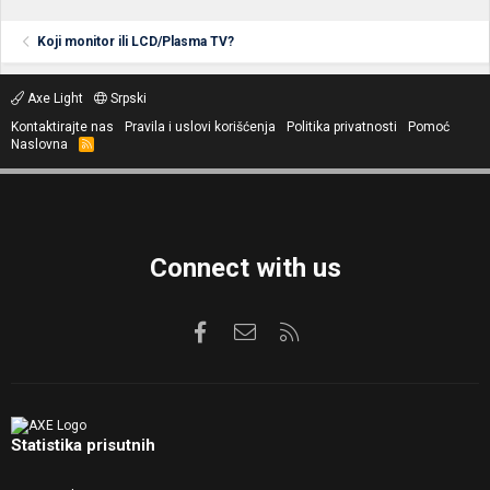
Koji monitor ili LCD/Plasma TV?
Axe Light
Srpski
Kontaktirajte nas
Pravila i uslovi korišćenja
Politika privatnosti
Pomoć
Naslovna
R
S
S
Connect with us
Facebook
Kontaktirajte nas
RSS
Statistika prisutnih