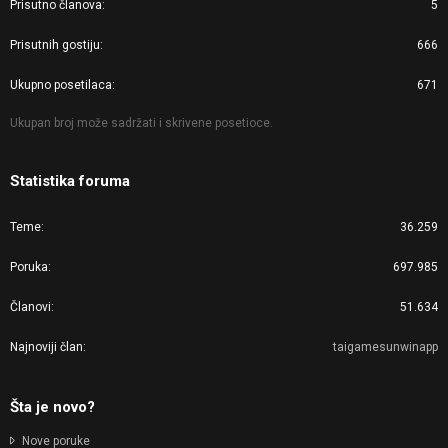
Prisutno članova
5
Prisutnih gostiju
666
Ukupno posetilaca
671
Ukupan broj može sadržati i skrivene posetioce.
Statistika foruma
Teme
36.259
Poruka
697.985
Članovi
51.634
Najnoviji član
taigamesunwinapp
Šta je novo?
Nove poruke