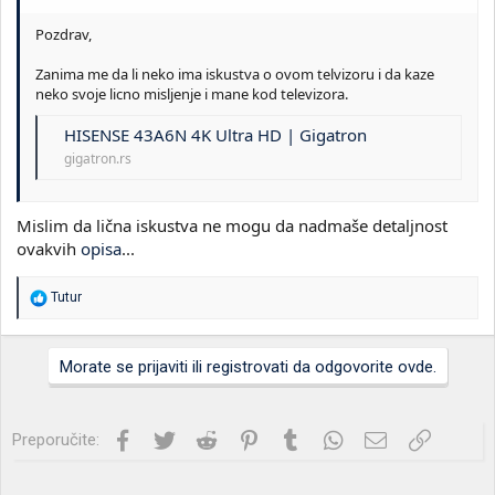
Pozdrav,
Zanima me da li neko ima iskustva o ovom telvizoru i da kaze
neko svoje licno misljenje i mane kod televizora.
HISENSE 43A6N 4K Ultra HD | Gigatron
gigatron.rs
Mislim da lična iskustva ne mogu da nadmaše detaljnost
ovakvih
opisa
...
R
Tutur
e
a
g
Morate se prijaviti ili registrovati da odgovorite ovde.
o
v
a
n
Facebook
Twitter
Reddit
Pinterest
Tumblr
WhatsApp
Imejl
Link
Preporučite:
j
a
: