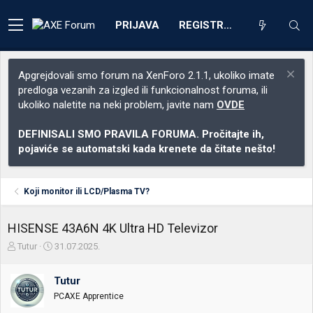
PRIJAVA
REGISTRACIJA
Apgrejdovali smo forum na XenForo 2.1.1, ukoliko imate
predloga vezanih za izgled ili funkcionalnost foruma, ili
ukoliko naletite na neki problem, javite nam
OVDE
DEFINISALI SMO PRAVILA FORUMA. Pročitajte ih,
pojaviće se automatski kada krenete da čitate nešto!
Koji monitor ili LCD/Plasma TV?
HISENSE 43A6N 4K Ultra HD Televizor
Z
D
Tutur
31.07.2025.
a
a
č
t
Tutur
e
u
t
m
PCAXE Apprentice
n
p