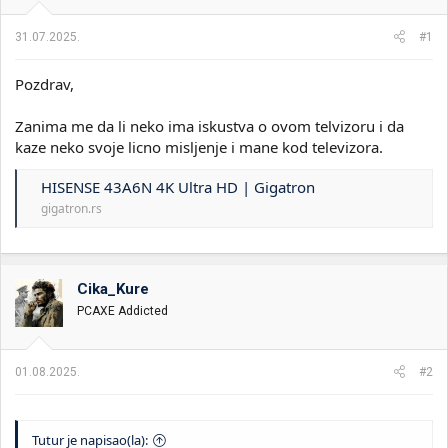
i
o
k
k
31.07.2025.
#1
t
r
e
e
Pozdrav,
m
t
e
a
n
Zanima me da li neko ima iskustva o ovom telvizoru i da
j
kaze neko svoje licno misljenje i mane kod televizora.
a
HISENSE 43A6N 4K Ultra HD | Gigatron
gigatron.rs
Cika_Kure
PCAXE Addicted
01.08.2025.
#2
Tutur je napisao(la):