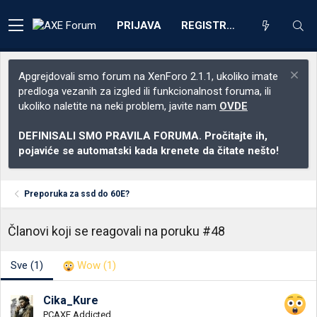
PRIJAVA
REGISTRACIJA
Apgrejdovali smo forum na XenForo 2.1.1, ukoliko imate
predloga vezanih za izgled ili funkcionalnost foruma, ili
ukoliko naletite na neki problem, javite nam
OVDE
DEFINISALI SMO PRAVILA FORUMA. Pročitajte ih,
pojaviće se automatski kada krenete da čitate nešto!
Preporuka za ssd do 60E?
Članovi koji se reagovali na poruku #48
Sve
(1)
Wow
(1)
Cika_Kure
PCAXE Addicted