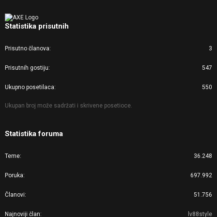
Statistika prisutnih
Prisutno članova
3
Prisutnih gostiju
547
Ukupno posetilaca
550
Ukupan broj može sadržati i skrivene posetioce.
Statistika foruma
Teme
36.248
Poruka
697.992
Članovi
51.756
Najnoviji član
lv88style