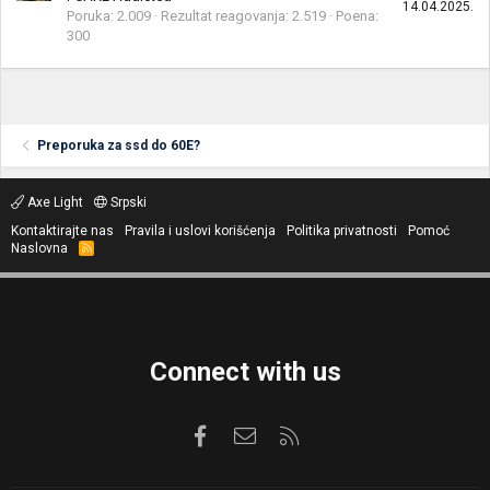
14.04.2025.
Poruka
2.009
Rezultat reagovanja
2.519
Poena
300
Preporuka za ssd do 60E?
Axe Light
Srpski
Kontaktirajte nas
Pravila i uslovi korišćenja
Politika privatnosti
Pomoć
Naslovna
R
S
S
Connect with us
Facebook
Kontaktirajte nas
RSS