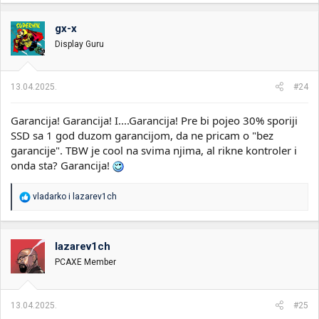
a
g
o
gx-x
v
Display Guru
a
n
j
a
13.04.2025.
#24
:
Garancija! Garancija! I....Garancija! Pre bi pojeo 30% sporiji
SSD sa 1 god duzom garancijom, da ne pricam o "bez
garancije". TBW je cool na svima njima, al rikne kontroler i
onda sta? Garancija!
R
vladarko
i
lazarev1ch
e
a
g
o
lazarev1ch
v
PCAXE Member
a
n
j
a
13.04.2025.
#25
: