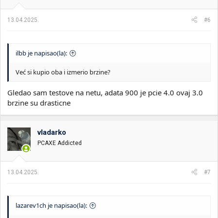
13.04.2025.
#6
ilbb je napisao(la):
Već si kupio oba i izmerio brzine?
Gledao sam testove na netu, adata 900 je pcie 4.0 ovaj 3.0
brzine su drasticne
vladarko
PCAXE Addicted
13.04.2025.
#7
lazarev1ch je napisao(la):