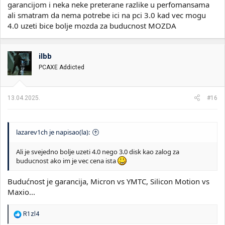
garancijom i neka neke preterane razlike u perfomansama
ali smatram da nema potrebe ici na pci 3.0 kad vec mogu
4.0 uzeti bice bolje mozda za buducnost MOZDA
ilbb
PCAXE Addicted
13.04.2025.
#16
lazarev1ch je napisao(la):
Ali je svejedno bolje uzeti 4.0 nego 3.0 disk kao zalog za
buducnost ako im je vec cena ista
Budućnost je garancija, Micron vs YMTC, Silicon Motion vs
Maxio...
R
R1zl4
e