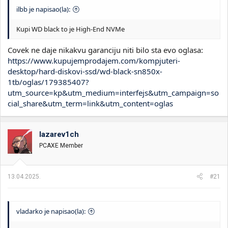
ilbb je napisao(la):
Kupi WD black to je High-End NVMe
Covek ne daje nikakvu garanciju niti bilo sta evo oglasa:
https://www.kupujemprodajem.com/kompjuteri-
desktop/hard-diskovi-ssd/wd-black-sn850x-
1tb/oglas/179385407?
utm_source=kp&utm_medium=interfejs&utm_campaign=so
cial_share&utm_term=link&utm_content=oglas
lazarev1ch
PCAXE Member
13.04.2025.
#21
vladarko je napisao(la):