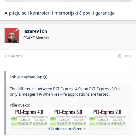
A
pitaju se i kontroleri i memorijski čipovi i garancija.
lazarev1ch
PCAXE Member
13.04.2025.
#11
ilbb je napisao(la):
The difference between PCI-Express 4.0 and PCI-Express 3.0 is
only a meager 1% when real-life applications are tested.
Piše ovako:
Kliknite za proširenje...