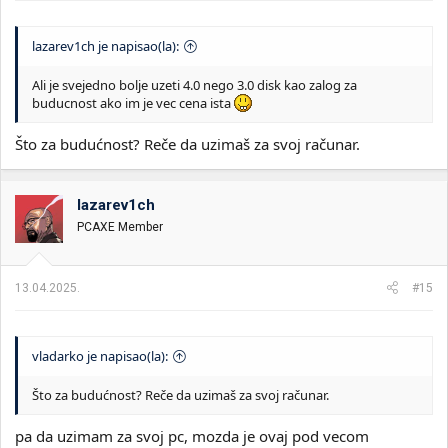
lazarev1ch je napisao(la):
Ali je svejedno bolje uzeti 4.0 nego 3.0 disk kao zalog za
buducnost ako im je vec cena ista
Što za budućnost? Reče da uzimaš za svoj računar.
lazarev1ch
PCAXE Member
13.04.2025.
#15
vladarko je napisao(la):
Što za budućnost? Reče da uzimaš za svoj računar.
pa da uzimam za svoj pc, mozda je ovaj pod vecom