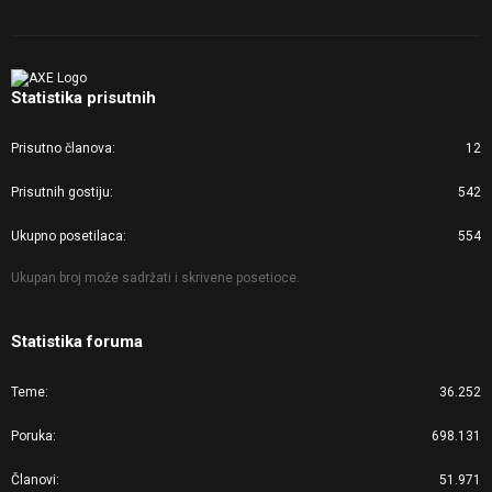
Statistika prisutnih
Prisutno članova
12
Prisutnih gostiju
542
Ukupno posetilaca
554
Ukupan broj može sadržati i skrivene posetioce.
Statistika foruma
Teme
36.252
Poruka
698.131
Članovi
51.971