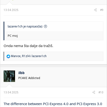
13.04.2025.
#9
lazarev1ch je napisao(la):
PC moj
Onda nema šta dalje da tražiš.
R
Marvox
,
R1zl4
i
lazarev1ch
e
a
g
o
ilbb
v
PCAXE Addicted
a
n
j
a
13.04.2025.
#10
:
The difference between PCI-Express 4.0 and PCI-Express 3.0