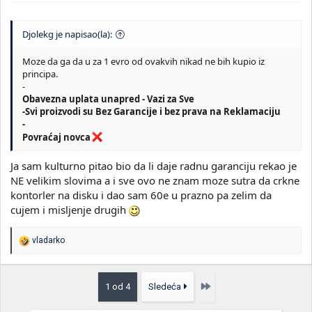
Djolekg je napisao(la):
Moze da ga da u za 1 evro od ovakvih nikad ne bih kupio iz
principa.
-
Obavezna uplata unapred - Vazi za Sve
-Svi proizvodi su Bez Garancije i bez prava na Reklamaciju
-
Povraćaj novca
Ja sam kulturno pitao bio da li daje radnu garanciju rekao je
NE velikim slovima a i sve ovo ne znam moze sutra da crkne
kontorler na disku i dao sam 60e u prazno pa zelim da
cujem i misljenje drugih
R
vladarko
e
a
g
o
Poslednja
1 od 4
Sledeća
v
a