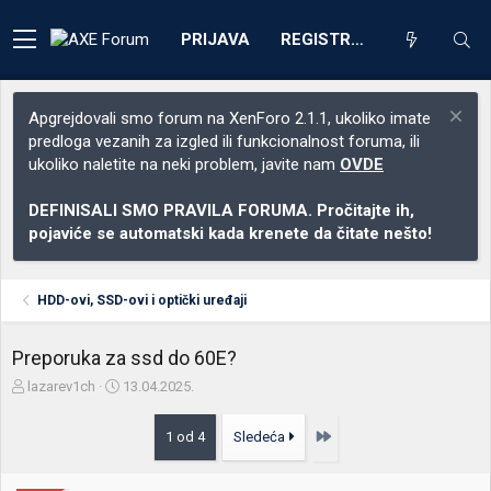
PRIJAVA
REGISTRACIJA
Apgrejdovali smo forum na XenForo 2.1.1, ukoliko imate
predloga vezanih za izgled ili funkcionalnost foruma, ili
ukoliko naletite na neki problem, javite nam
OVDE
DEFINISALI SMO PRAVILA FORUMA. Pročitajte ih,
pojaviće se automatski kada krenete da čitate nešto!
HDD-ovi, SSD-ovi i optički uređaji
Preporuka za ssd do 60E?
Z
D
lazarev1ch
13.04.2025.
a
a
č
t
Poslednja
1 od 4
Sledeća
e
u
t
m
n
p