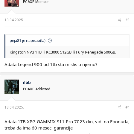
PCAXE Member
13.04.2025.
#3
peja81 je napisao(la):
Kingston NV3 1TB ili KC3000 512GB ili Fury Renegade 500GB.
Adata Legend 900 od 1tb sta mislis o njemu?
ilbb
PCAXE Addicted
13.04.2025.
#4
Adata 1TB XPG GAMMIX S11 Pro 7023 din, vidi na Eponuda,
treba da ima 60 meseci garancije