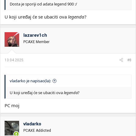
Dosta je sporiji od adata legend 900 :/
U koji uređaj će se ubaciti ova
legenda
?
lazarev1ch
PCAXE Member
13.04.2025.
#8
vladarko je napisao(la):
U koji uređaj će se ubaciti ova
legenda
?
PC moj
vladarko
PCAXE Addicted