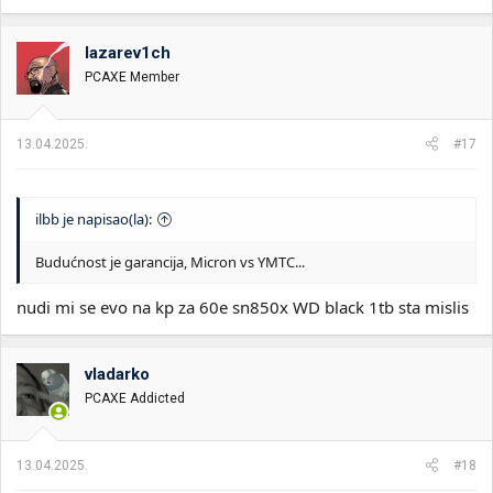
a
g
o
lazarev1ch
v
PCAXE Member
a
n
j
a
13.04.2025.
#17
:
ilbb je napisao(la):
Budućnost je garancija, Micron vs YMTC...
nudi mi se evo na kp za 60e sn850x WD black 1tb sta mislis
vladarko
PCAXE Addicted
13.04.2025.
#18