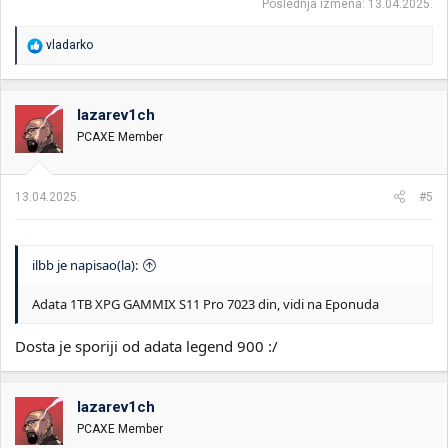
Poslednja izmena:
13.04.2025.
R
vladarko
e
a
g
o
lazarev1ch
v
PCAXE Member
a
n
j
a
13.04.2025.
#5
:
ilbb je napisao(la):
Adata 1TB XPG GAMMIX S11 Pro 7023 din, vidi na Eponuda
Dosta je sporiji od adata legend 900 :/
lazarev1ch
PCAXE Member