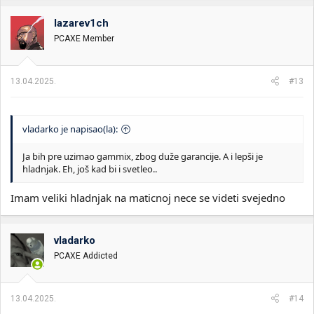
g
o
lazarev1ch
v
PCAXE Member
a
n
j
a
13.04.2025.
#13
:
vladarko je napisao(la):
Ja bih pre uzimao gammix, zbog duže garancije. A i lepši je
hladnjak. Eh, još kad bi i svetleo..
Imam veliki hladnjak na maticnoj nece se videti svejedno
vladarko
PCAXE Addicted
13.04.2025.
#14