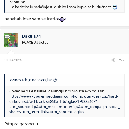
Zezam se.
I ja koristim iu sadašnjosti disk koji sam kupio za budućnost.
hahahah lose sam se irazio
Dakula74
PCAXE Addicted
13.04.2025.
#22
lazarev1ch je napisao(la):
Covek ne daje nikakvu garanciju niti bilo sta evo oglasa:
https://www.kupujemprodajem.com/kompjuteri-desktop/hard-
diskovi-ssd/wd-black-sn850x-1tb/oglas/179385407?
utm_source=kp&utm_medium=interfejs&utm_campaign=social_
share&utm_term=link&utm_content=oglas
Pitaj za garanciju.