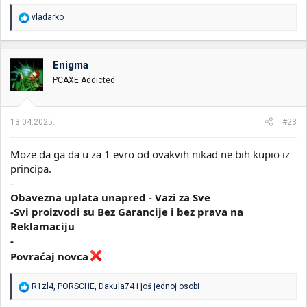
R
vladarko
e
a
g
o
Enigma
v
PCAXE Addicted
a
n
j
a
13.04.2025.
#23
:
Moze da ga da u za 1 evro od ovakvih nikad ne bih kupio iz
principa.
-
Obavezna uplata unapred - Vazi za Sve
-Svi proizvodi su Bez Garancije i bez prava na
Reklamaciju
-
Povraćaj novca
R
R1zl4
,
PORSCHE
,
Dakula74
i još jednoj osobi
e