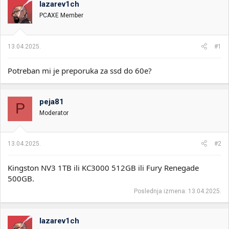
lazarev1ch
i
o
k
k
PCAXE Member
t
r
e
e
m
t
13.04.2025.
#1
e
a
n
Potreban mi je preporuka za ssd do 60e?
j
a
peja81
P
Moderator
13.04.2025.
#2
Kingston NV3 1TB ili KC3000 512GB ili Fury Renegade
500GB.
Poslednja izmena:
13.04.2025.
lazarev1ch