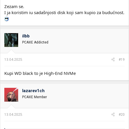
Zezam se.
I ja koristim iu sadašnjosti disk koji sam kupio za budućnost.
ilbb
PCAXE Addicted
13.04.2025.
#19
Kupi WD black to je High-End NVMe
lazarev1ch
PCAXE Member
13.04.2025.
#20