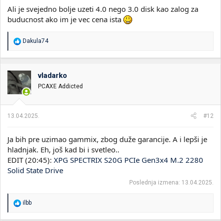
Ali je svejedno bolje uzeti 4.0 nego 3.0 disk kao zalog za
A u stvari je ovako:
buducnost ako im je vec cena ista
R
Dakula74
e
a
g
o
vladarko
v
PCAXE Addicted
a
n
j
a
13.04.2025.
#12
:
Ja bih pre uzimao gammix, zbog duže garancije. A i lepši je
hladnjak. Eh, još kad bi i svetleo..
EDIT (20:45):
XPG SPECTRIX S20G PCIe Gen3x4 M.2 2280
Solid State Drive
Poslednja izmena:
13.04.2025.
R
ilbb
e
a