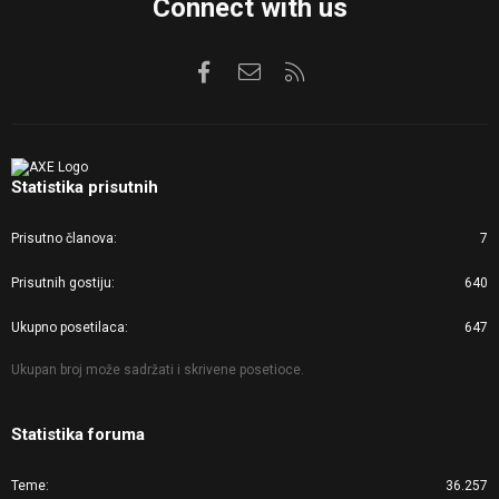
Connect with us
Facebook
Kontaktirajte nas
RSS
Statistika prisutnih
Prisutno članova
7
Prisutnih gostiju
640
Ukupno posetilaca
647
Ukupan broj može sadržati i skrivene posetioce.
Statistika foruma
Teme
36.257