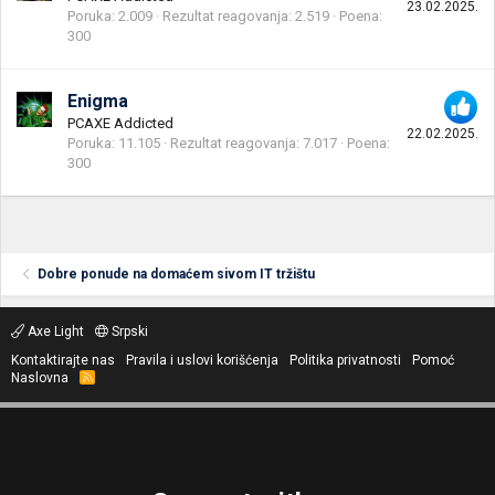
23.02.2025.
Poruka
2.009
Rezultat reagovanja
2.519
Poena
300
Enigma
PCAXE Addicted
22.02.2025.
Poruka
11.105
Rezultat reagovanja
7.017
Poena
300
Dobre ponude na domaćem sivom IT tržištu
Axe Light
Srpski
Kontaktirajte nas
Pravila i uslovi korišćenja
Politika privatnosti
Pomoć
Naslovna
R
S
S