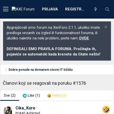
PRIJAVA
REGISTRACIJA
Apgrejdovali smo forum na XenForo 2.1.1, ukoliko imate
predloga vezanih za izgled ili funkcionalnost foruma, ili
ukoliko naletite na neki problem, javite nam
OVDE
DEFINISALI SMO PRAVILA FORUMA. Pročitajte ih,
pojaviće se automatski kada krenete da čitate nešto!
Dobre ponude na domaćem sivom IT tržištu
Članovi koji se reagovali na poruku #1576
Sve
(2)
Like
(1)
Haha
(1)
Cika_Kure
PCAXE Addicted