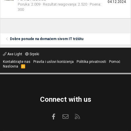
04.12.2024.
Poruka
2.009
Rezultat reagovanja
2.520
Poena
300
Dobre ponude na domaćem sivom IT tržištu
Axe Light
Srpski
Kontaktirajte nas
Pravila i uslovi korišćenja
Politika privatnosti
Pomoć
Naslovna
R
S
S
Connect with us
Facebook
Kontaktirajte nas
RSS