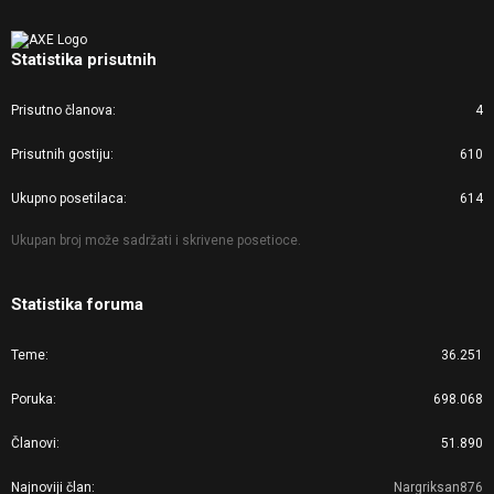
Statistika prisutnih
Prisutno članova
4
Prisutnih gostiju
610
Ukupno posetilaca
614
Ukupan broj može sadržati i skrivene posetioce.
Statistika foruma
Teme
36.251
Poruka
698.068
Članovi
51.890
Najnoviji član
Nargriksan876