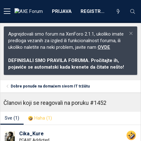
PRIJAVA
REGISTRACIJA
Apgrejdovali smo forum na XenForo 2.1.1, ukoliko imate
predloga vezanih za izgled ili funkcionalnost foruma, ili
ukoliko naletite na neki problem, javite nam
OVDE
DEFINISALI SMO PRAVILA FORUMA. Pročitajte ih,
pojaviće se automatski kada krenete da čitate nešto!
Dobre ponude na domaćem sivom IT tržištu
Članovi koji se reagovali na poruku #1452
Sve
(1)
Haha
(1)
Cika_Kure
PCAXE Addicted