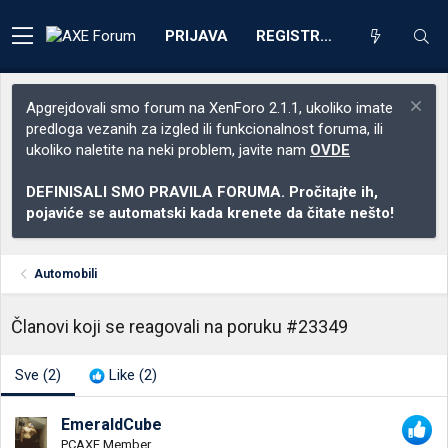
PRIJAVA
REGISTRACIJA
Apgrejdovali smo forum na XenForo 2.1.1, ukoliko imate
predloga vezanih za izgled ili funkcionalnost foruma, ili
ukoliko naletite na neki problem, javite nam
OVDE
DEFINISALI SMO PRAVILA FORUMA. Pročitajte ih,
pojaviće se automatski kada krenete da čitate nešto!
Automobili
Članovi koji se reagovali na poruku #23349
Sve
(2)
Like
(2)
EmeraldCube
PCAXE Member