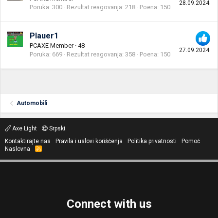
28.09.2024.
Poruka
300
Rezultat reagovanja
218
Poena
150
Plauer1
PCAXE Member
·
48
27.09.2024.
Poruka
669
Rezultat reagovanja
358
Poena
150
Automobili
Axe Light
Srpski
Kontaktirajte nas
Pravila i uslovi korišćenja
Politika privatnosti
Pomoć
Naslovna
R
S
S
Connect with us