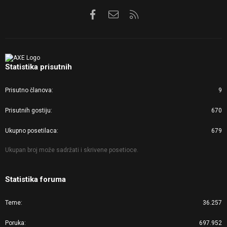
Facebook
Kontaktirajte nas
RSS
Statistika prisutnih
Prisutno članova
9
Prisutnih gostiju
670
Ukupno posetilaca
679
Ukupan broj može sadržati i skrivene posetioce.
Statistika foruma
Teme
36.257
Poruka
697.952