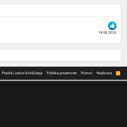
18.08.2024.
Pravila i uslovi korišćenja
Politika privatnosti
Pomoć
Naslovna
R
S
S