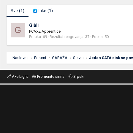
Sve
(1)
Like
(1)
Gibli
G
PCAXE Apprentice
Poruka
69
Rezultat reagovanja
37
Poena
50
Naslovna
Forumi
GARAŽA
Servis
Jedan SATA disk se po
Axe Light
Promenite širina
Srpski