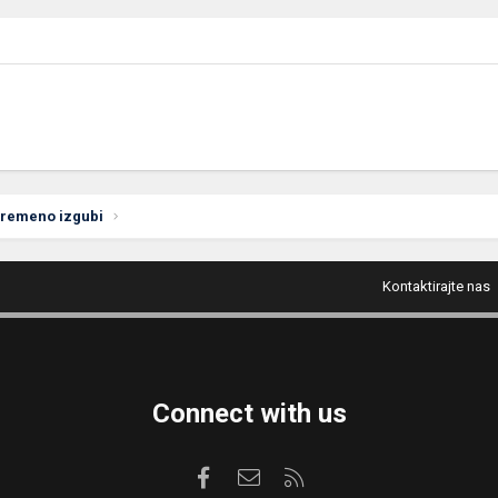
vremeno izgubi
Kontaktirajte nas
Connect with us
Facebook
Kontaktirajte nas
RSS