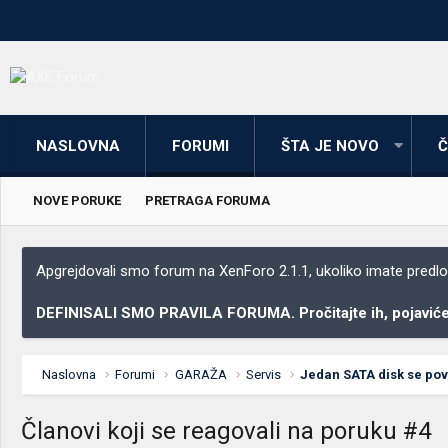
NASLOVNA
FORUMI
ŠTA JE NOVO
Č
NOVE PORUKE
PRETRAGA FORUMA
Apgrejdovali smo forum na XenForo 2.1.1, ukoliko imate predloga
DEFINISALI SMO PRAVILA FORUMA. Pročitajte ih, pojaviće 
Naslovna
Forumi
GARAŽA
Servis
Jedan SATA disk se po
Članovi koji se reagovali na poruku #4