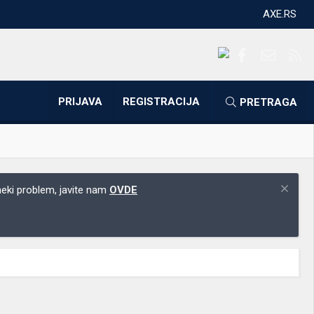
AXE.RS
Facebook
Kontakti
RS
PRIJAVA
REGISTRACIJA
PRETRAGA
 neki problem, javite nam
OVDE