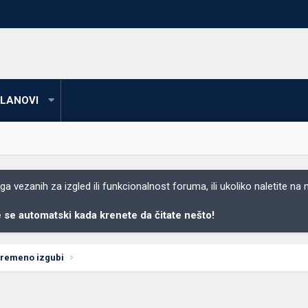
LANOVI
 vezanih za izgled ili funkcionalnost foruma, ili ukoliko naletite na
se automatski kada krenete da čitate nešto!
vremeno izgubi