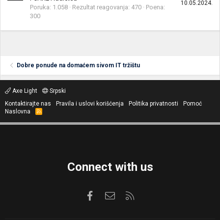
10.05.2024.
Poruka
1.058
Rezultat reagovanja
470
Poena
300
Dobre ponude na domaćem sivom IT tržištu
Axe Light
Srpski
Kontaktirajte nas
Pravila i uslovi korišćenja
Politika privatnosti
Pomoć
Naslovna
R
S
S
Connect with us
Facebook
Kontaktirajte nas
RSS