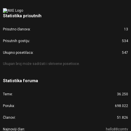
Statistika prisutnih
Prisutno članova
13
Prisutnih gostiju
534
Ukupno posetilaca
547
Ukupan broj može sadržati i skrivene posetioce.
Statistika foruma
Teme
36.250
Poruka
698.022
Članovi
51.826
Najnoviji član
hello88comtv