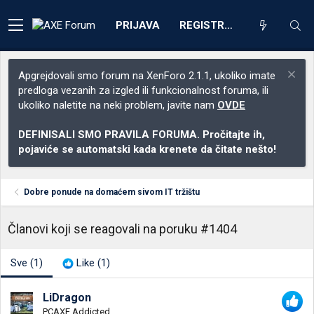
PRIJAVA
REGISTRACIJA
Apgrejdovali smo forum na XenForo 2.1.1, ukoliko imate
predloga vezanih za izgled ili funkcionalnost foruma, ili
ukoliko naletite na neki problem, javite nam
OVDE
DEFINISALI SMO PRAVILA FORUMA. Pročitajte ih,
pojaviće se automatski kada krenete da čitate nešto!
Dobre ponude na domaćem sivom IT tržištu
Članovi koji se reagovali na poruku #1404
Sve
(1)
Like
(1)
LiDragon
PCAXE Addicted