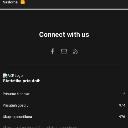
Naslovna
R
S
S
Connect with us
Facebook
Kontaktirajte nas
RSS
Statistika prisutnih
Prisutno članova
2
Prisutnih gostiju
974
Ukupno posetilaca
976
Ukupan broj može sadržati i skrivene posetioce.