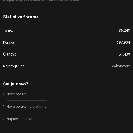
Statistika foruma
Teme
36.248
Poruka
697.904
Članovi
51.439
Najnoviji član
cakhiazctv
Šta je novo?
Nove poruke
Nove poruke na profilima
Najnovije aktivnosti