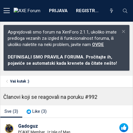
PRIJAVA
REGISTRACIJA
Apgrejdovali smo forum na XenForo 2.1.1, ukoliko imate
predloga vezanih za izgled ili funkcionalnost foruma, ili
ukoliko naletite na neki problem, javite nam
OVDE
DEFINISALI SMO PRAVILA FORUMA. Pročitajte ih,
pojaviće se automatski kada krenete da čitate nešto!
Vaš kutak :)
Članovi koji se reagovali na poruku #992
Sve
(3)
Like
(3)
Gadoguz
PCAXE Member
·
Iz
Isle of Man