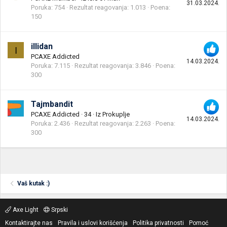
31.03.2024.
Poruka
754
Rezultat reagovanja
1.013
Poena
150
illidan
I
PCAXE Addicted
14.03.2024.
Poruka
7.115
Rezultat reagovanja
3.846
Poena
300
Tajmbandit
PCAXE Addicted
·
34
·
Iz
Prokuplje
14.03.2024.
Poruka
2.436
Rezultat reagovanja
2.263
Poena
300
Vaš kutak :)
Axe Light
Srpski
Kontaktirajte nas
Pravila i uslovi korišćenja
Politika privatnosti
Pomoć