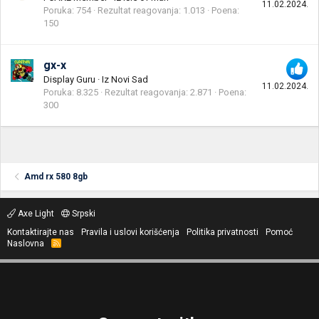
11.02.2024.
Poruka
754
Rezultat reagovanja
1.013
Poena
150
gx-x
Display Guru
·
Iz
Novi Sad
11.02.2024.
Poruka
8.325
Rezultat reagovanja
2.871
Poena
300
Amd rx 580 8gb
Axe Light
Srpski
Kontaktirajte nas
Pravila i uslovi korišćenja
Politika privatnosti
Pomoć
Naslovna
R
S
S