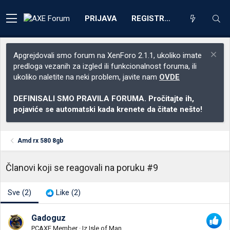
PRIJAVA
REGISTRACIJA
Apgrejdovali smo forum na XenForo 2.1.1, ukoliko imate
predloga vezanih za izgled ili funkcionalnost foruma, ili
ukoliko naletite na neki problem, javite nam
OVDE
DEFINISALI SMO PRAVILA FORUMA. Pročitajte ih,
pojaviće se automatski kada krenete da čitate nešto!
Amd rx 580 8gb
Članovi koji se reagovali na poruku #9
Sve
(2)
Like
(2)
Gadoguz
PCAXE Member
·
Iz
Isle of Man