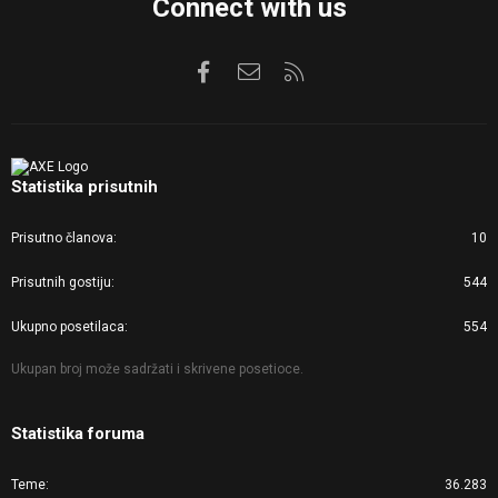
Connect with us
Facebook
Kontaktirajte nas
RSS
Statistika prisutnih
Prisutno članova
10
Prisutnih gostiju
544
Ukupno posetilaca
554
Ukupan broj može sadržati i skrivene posetioce.
Statistika foruma
Teme
36.283