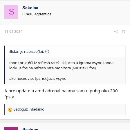
Sakelaa
S
PCAXE Apprentice
11.02.2024.
#6
illidan je napisao(la):
monitor je 60Hz refresh rate? ukljucen u igrama vsync i onda
lockuje fps na refresh rate monitora (60Hz = 60fps)
ako hoces vise fps, iskljucis vsync
A pre update-a amd adrenalina ima sam u pubg oko 200
fps-a
R
Gadoguz
i
vladarko
e
a
g
o
Pavlony