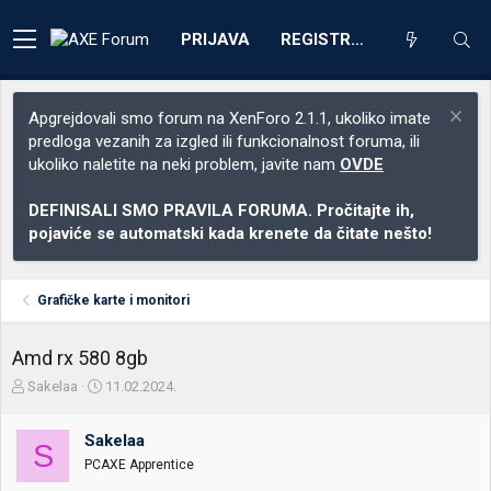
PRIJAVA
REGISTRACIJA
Apgrejdovali smo forum na XenForo 2.1.1, ukoliko imate
predloga vezanih za izgled ili funkcionalnost foruma, ili
ukoliko naletite na neki problem, javite nam
OVDE
DEFINISALI SMO PRAVILA FORUMA. Pročitajte ih,
pojaviće se automatski kada krenete da čitate nešto!
Grafičke karte i monitori
Amd rx 580 8gb
Z
D
Sakelaa
11.02.2024.
a
a
č
t
Sakelaa
e
u
S
t
m
PCAXE Apprentice
n
p