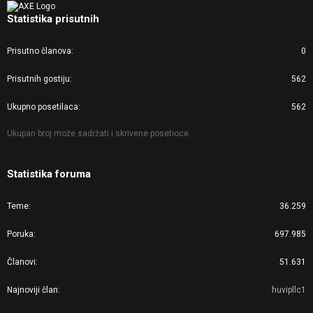
Statistika prisutnih
Prisutno članova
0
Prisutnih gostiju
562
Ukupno posetilaca
562
Ukupan broj može sadržati i skrivene posetioce.
Statistika foruma
Teme
36.259
Poruka
697.985
Članovi
51.631
Najnoviji član
huvipllc1