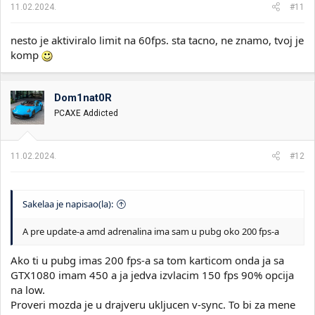
11.02.2024.
#11
nesto je aktiviralo limit na 60fps. sta tacno, ne znamo, tvoj je
komp
Dom1nat0R
PCAXE Addicted
11.02.2024.
#12
Sakelaa je napisao(la):
A pre update-a amd adrenalina ima sam u pubg oko 200 fps-a
Ako ti u pubg imas 200 fps-a sa tom karticom onda ja sa
GTX1080 imam 450 a ja jedva izvlacim 150 fps 90% opcija
na low.
Proveri mozda je u drajveru ukljucen v-sync. To bi za mene