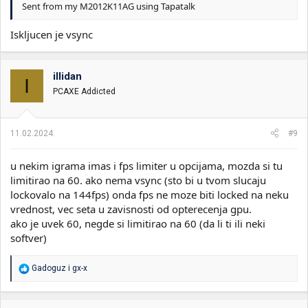
Sent from my M2012K11AG using Tapatalk
Iskljucen je vsync
illidan
I
PCAXE Addicted
11.02.2024.
#9
u nekim igrama imas i fps limiter u opcijama, mozda si tu
limitirao na 60. ako nema vsync (sto bi u tvom slucaju
lockovalo na 144fps) onda fps ne moze biti locked na neku
vrednost, vec seta u zavisnosti od opterecenja gpu.
ako je uvek 60, negde si limitirao na 60 (da li ti ili neki
softver)
R
Gadoguz
i
gx-x
e
a
g