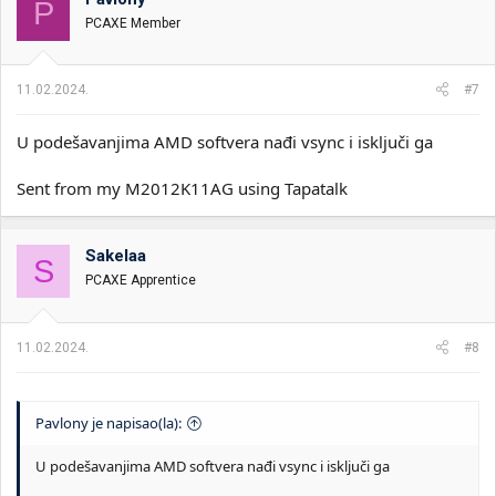
P
v
PCAXE Member
a
n
j
a
11.02.2024.
#7
:
U podešavanjima AMD softvera nađi vsync i isključi ga
Sent from my M2012K11AG using Tapatalk
Sakelaa
S
PCAXE Apprentice
11.02.2024.
#8
Pavlony je napisao(la):
U podešavanjima AMD softvera nađi vsync i isključi ga