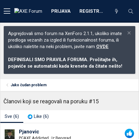
PRIJAVA
REGISTRACIJA
Apgrejdovali smo forum na XenForo 2.1.1, ukoliko imate
predloga vezanih za izgled ili funkcionalnost foruma, ili
ukoliko naletite na neki problem, javite nam
OVDE
DEFINISALI SMO PRAVILA FORUMA. Pročitajte ih,
pojaviće se automatski kada krenete da čitate nešto!
Jako čudan problem
Članovi koji se reagovali na poruku #15
Sve
(6)
Like
(6)
Pjanovic
PCAXE Addicted
·
Iz
Beograd