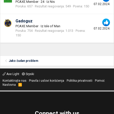
PCAXE Member
·
24
·
Iz
Nis
07.02.2024.
Poruka
657
Rezultat reagovanja
549
Poena
150
Gadoguz
PCAXE Member
·
Iz
Isle of Man
07.02.2024.
Poruka
754
Rezultat reagovanja
1.013
Poena
150
Jako čudan problem
Axe Light
Srpski
Kontaktirajte nas
Pravila i uslovi korišćenja
Politika privatnosti
Pomoć
Naslovna
R
S
S
Connect with us