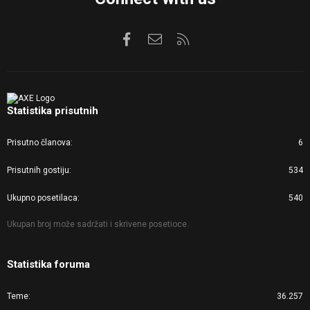
Facebook
Kontaktirajte nas
RSS
Statistika prisutnih
Prisutno članova
6
Prisutnih gostiju
534
Ukupno posetilaca
540
Ukupan broj može sadržati i skrivene posetioce.
Statistika foruma
Teme
36.257