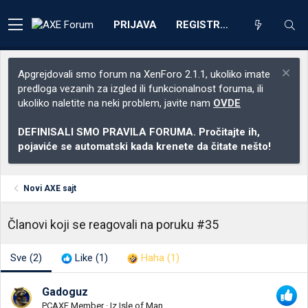
PRIJAVA
REGISTRACIJA
Apgrejdovali smo forum na XenForo 2.1.1, ukoliko imate
predloga vezanih za izgled ili funkcionalnost foruma, ili
ukoliko naletite na neki problem, javite nam
OVDE
DEFINISALI SMO PRAVILA FORUMA. Pročitajte ih,
pojaviće se automatski kada krenete da čitate nešto!
Novi AXE sajt
Članovi koji se reagovali na poruku #35
Sve
(2)
Like
(1)
Haha
(1)
Gadoguz
PCAXE Member
·
Iz
Isle of Man