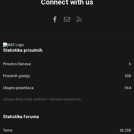
Connect with us
Facebook
Kontaktirajte nas
RSS
Statistika prisutnih
Prisutno članova
6
Prisutnih gostiju
558
Ukupno posetilaca
564
Ukupan broj može sadržati i skrivene posetioce.
Statistika foruma
Teme
36.258