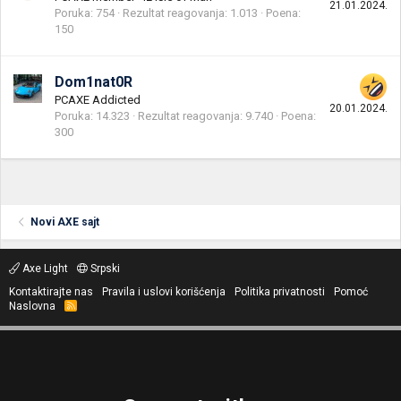
21.01.2024.
Poruka
754
Rezultat reagovanja
1.013
Poena
150
Dom1nat0R
PCAXE Addicted
20.01.2024.
Poruka
14.323
Rezultat reagovanja
9.740
Poena
300
Novi AXE sajt
Axe Light
Srpski
Kontaktirajte nas
Pravila i uslovi korišćenja
Politika privatnosti
Pomoć
Naslovna
R
S
S