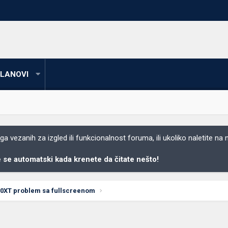
LANOVI
 vezanih za izgled ili funkcionalnost foruma, ili ukoliko naletite na
se automatski kada krenete da čitate nešto!
00XT problem sa fullscreenom