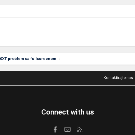
00XT problem sa fullscreenom
Kontaktirajte nas
Connect with us
Facebook
Kontaktirajte nas
RSS