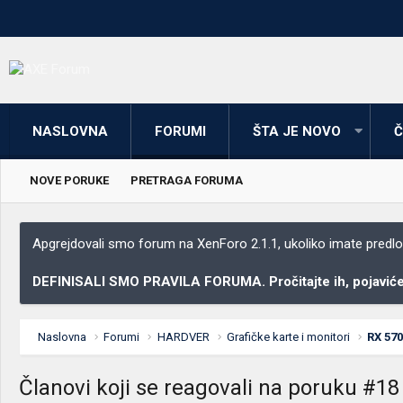
NASLOVNA
FORUMI
ŠTA JE NOVO
Č
NOVE PORUKE
PRETRAGA FORUMA
Apgrejdovali smo forum na XenForo 2.1.1, ukoliko imate predloga
DEFINISALI SMO PRAVILA FORUMA. Pročitajte ih, pojaviće 
Naslovna
Forumi
HARDVER
Grafičke karte i monitori
RX 57
Članovi koji se reagovali na poruku #18