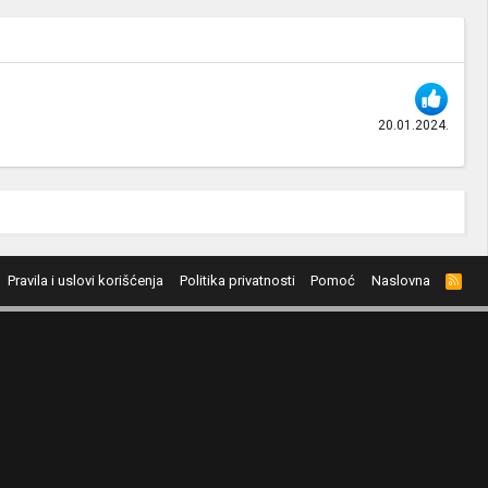
20.01.2024.
Pravila i uslovi korišćenja
Politika privatnosti
Pomoć
Naslovna
R
S
S