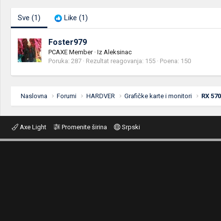
Sve
(1)
Like
(1)
Foster979
PCAXE Member
·
Iz
Aleksinac
Poruka
287
Rezultat reagovanja
155
Poena
150
Naslovna
Forumi
HARDVER
Grafičke karte i monitori
RX 57
Axe Light
Promenite širina
Srpski