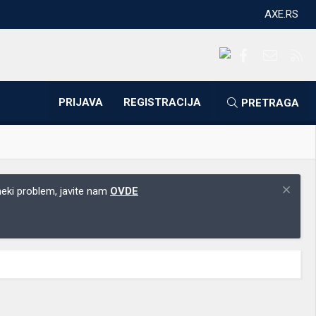
AXE.RS
Facebook
Kontakti
RS
PRIJAVA
REGISTRACIJA
PRETRAGA
 neki problem, javite nam
OVDE