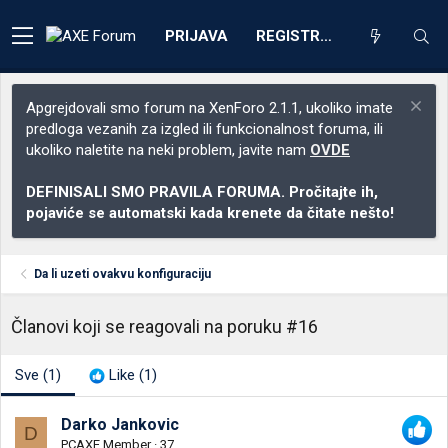
PRIJAVA
REGISTRACIJA
Apgrejdovali smo forum na XenForo 2.1.1, ukoliko imate
predloga vezanih za izgled ili funkcionalnost foruma, ili
ukoliko naletite na neki problem, javite nam
OVDE
DEFINISALI SMO PRAVILA FORUMA. Pročitajte ih,
pojaviće se automatski kada krenete da čitate nešto!
Da li uzeti ovakvu konfiguraciju
Članovi koji se reagovali na poruku #16
Sve
(1)
Like
(1)
Darko Jankovic
D
PCAXE Member
·
37