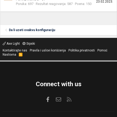
23.02.2023.
Poruka
697
Rezultat reagovanja
587
Poena
150
Da li uzeti ovakvu konfiguraciju
Axe Light
Srpski
Kontaktirajte nas
Pravila i uslovi korišćenja
Politika privatnosti
Pomoć
Naslovna
R
S
S
Connect with us
Facebook
Kontaktirajte nas
RSS