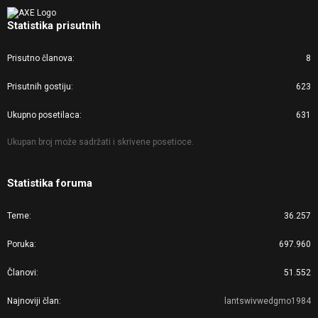
Statistika prisutnih
Prisutno članova
8
Prisutnih gostiju
623
Ukupno posetilaca
631
Ukupan broj može sadržati i skrivene posetioce.
Statistika foruma
Teme
36.257
Poruka
697.960
Članovi
51.552
Najnoviji član
lantswivwedgmo1984