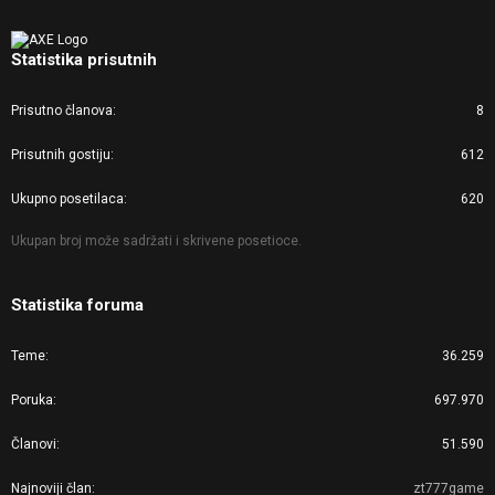
Statistika prisutnih
Prisutno članova
8
Prisutnih gostiju
612
Ukupno posetilaca
620
Ukupan broj može sadržati i skrivene posetioce.
Statistika foruma
Teme
36.259
Poruka
697.970
Članovi
51.590
Najnoviji član
zt777game