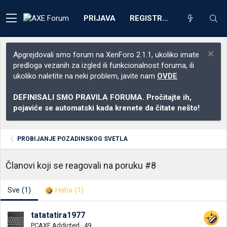
PRIJAVA
REGISTRACIJA
Apgrejdovali smo forum na XenForo 2.1.1, ukoliko imate
predloga vezanih za izgled ili funkcionalnost foruma, ili
ukoliko naletite na neki problem, javite nam
OVDE
DEFINISALI SMO PRAVILA FORUMA. Pročitajte ih,
pojaviće se automatski kada krenete da čitate nešto!
PROBIJANJE POZADINSKOG SVETLA
Članovi koji se reagovali na poruku #8
Sve
(1)
Haha
(1)
tatatatira1977
PCAXE Addicted
·
49