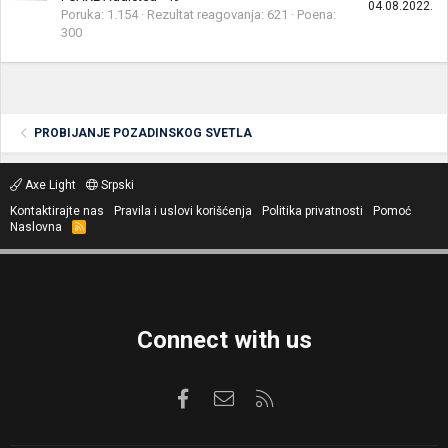
04.08.2022.
Poruka
1.154
Rezultat reagovanja
621
Poena
300
PROBIJANJE POZADINSKOG SVETLA
Axe Light
Srpski
Kontaktirajte nas
Pravila i uslovi korišćenja
Politika privatnosti
Pomoć
Naslovna
R
S
S
Connect with us
Facebook
Kontaktirajte nas
RSS