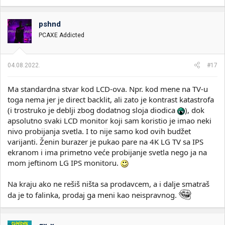
pshnd
PCAXE Addicted
04.08.2022.
#17
Ma standardna stvar kod LCD-ova. Npr. kod mene na TV-u
toga nema jer je direct backlit, ali zato je kontrast katastrofa
(i trostruko je deblji zbog dodatnog sloja diodica
), dok
apsolutno svaki LCD monitor koji sam koristio je imao neki
nivo probijanja svetla. I to nije samo kod ovih budžet
varijanti. Ženin burazer je pukao pare na 4K LG TV sa IPS
ekranom i ima primetno veće probijanje svetla nego ja na
mom jeftinom LG IPS monitoru.
Na kraju ako ne rešiš ništa sa prodavcem, a i dalje smatraš
da je to falinka, prodaj ga meni kao neispravnog.