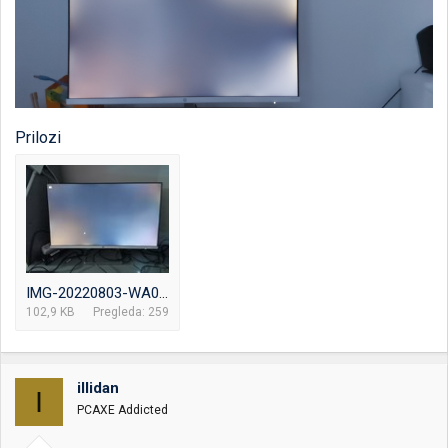
Prilozi
IMG-20220803-WA0000.jpg
102,9 KB
Pregleda: 259
illidan
I
PCAXE Addicted