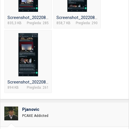
Screenshot_20220804-174849_WhatsApp.jpg
Screenshot_20220804-174901_WhatsApp.jpg
835,3 KB
Pregleda: 285
858,7 KB
Pregleda: 290
Screenshot_20220804-174910_WhatsApp.jpg
894 KB
Pregleda: 261
Pjanovic
PCAXE Addicted