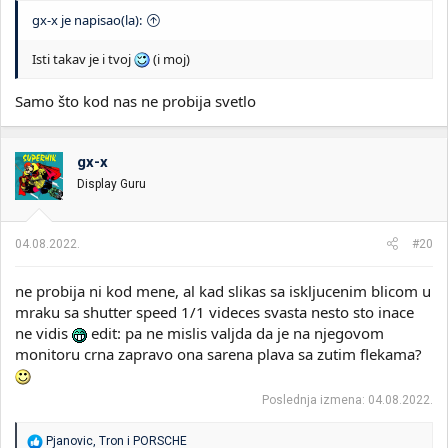
gx-x je napisao(la):
Isti takav je i tvoj
(i moj)
Samo što kod nas ne probija svetlo
gx-x
Display Guru
04.08.2022.
#20
ne probija ni kod mene, al kad slikas sa iskljucenim blicom u
mraku sa shutter speed 1/1 videces svasta nesto sto inace
ne vidis
edit: pa ne mislis valjda da je na njegovom
monitoru crna zapravo ona sarena plava sa zutim flekama?
Poslednja izmena:
04.08.2022.
R
Pjanovic
,
Tron
i
PORSCHE