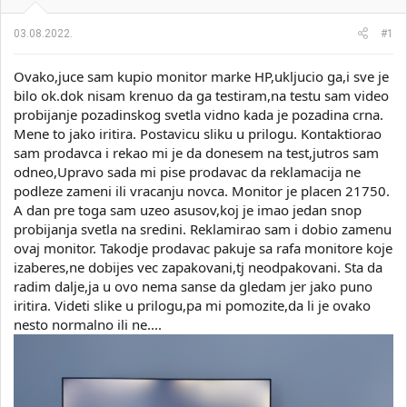
i
o
k
k
03.08.2022.
#1
t
r
e
e
Ovako,juce sam kupio monitor marke HP,ukljucio ga,i sve je
m
t
e
a
bilo ok.dok nisam krenuo da ga testiram,na testu sam video
n
probijanje pozadinskog svetla vidno kada je pozadina crna.
j
Mene to jako iritira. Postavicu sliku u prilogu. Kontaktiorao
a
sam prodavca i rekao mi je da donesem na test,jutros sam
odneo,Upravo sada mi pise prodavac da reklamacija ne
podleze zameni ili vracanju novca. Monitor je placen 21750.
A dan pre toga sam uzeo asusov,koj je imao jedan snop
probijanja svetla na sredini. Reklamirao sam i dobio zamenu
ovaj monitor. Takodje prodavac pakuje sa rafa monitore koje
izaberes,ne dobijes vec zapakovani,tj neodpakovani. Sta da
radim dalje,ja u ovo nema sanse da gledam jer jako puno
iritira. Videti slike u prilogu,pa mi pomozite,da li je ovako
nesto normalno ili ne....