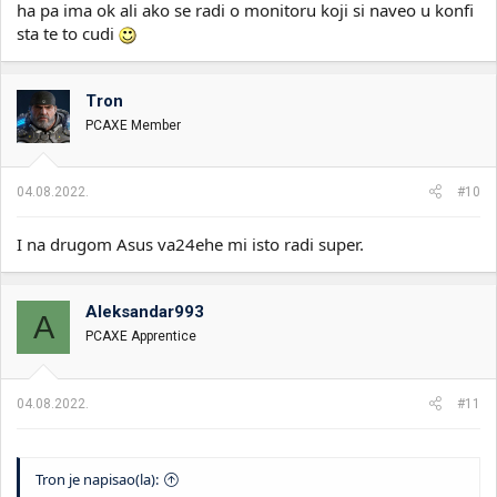
ha pa ima ok ali ako se radi o monitoru koji si naveo u konfi
sta te to cudi
Tron
PCAXE Member
04.08.2022.
#10
I na drugom Asus va24ehe mi isto radi super.
Aleksandar993
A
PCAXE Apprentice
04.08.2022.
#11
Tron je napisao(la):