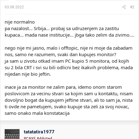
03.08.2022.
#2
nije normalno
pa nazalost... Srbija... probaj sa udruzenjem za zastitu
kupaca... mada nase institucije... jbga tako zelim da zivimo....
nego nije mi jasno, malo i offtopic, nije ni moje da zabadam
nos, samo ne razumem, svaki dan kupujes monitor?
ja sam u zivotu otkad imam PC kupio 5 monitora, od kojih
su 2 bila CRT i svi su bili odlicni bez ikakvih problema, mada
nijedan nije bio jeftin.
inace ja za monitor ne zalim para, idemo onom starom
poslovicom za vecinu stvari sa kojim sam u kontaktu, nisam
dovoljno bogat da kupujem jeftine stvari, ali to sam ja, nista
ti ovde ne pametujem, svako kupuje sta zeli za svoj novac,
samo onako mala konstatacija
tatatatira1977
PCAXE Addicted