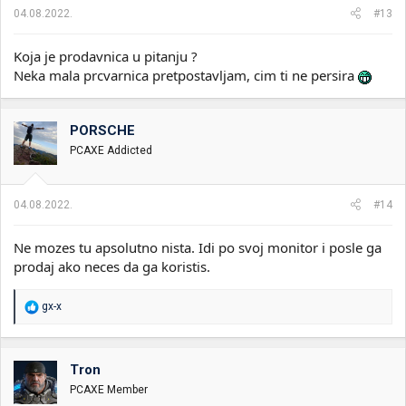
04.08.2022.
#13
Koja je prodavnica u pitanju ?
Neka mala prcvarnica pretpostavljam, cim ti ne persira
PORSCHE
PCAXE Addicted
04.08.2022.
#14
Ne mozes tu apsolutno nista. Idi po svoj monitor i posle ga
prodaj ako neces da ga koristis.
R
gx-x
e
a
g
o
Tron
v
PCAXE Member
a