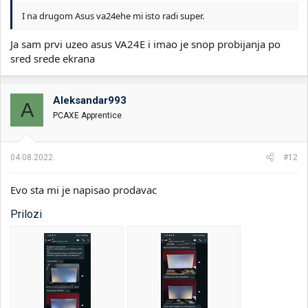
I na drugom Asus va24ehe mi isto radi super.
Ja sam prvi uzeo asus VA24E i imao je snop probijanja po
sred srede ekrana
Aleksandar993
A
PCAXE Apprentice
04.08.2022.
#12
Evo sta mi je napisao prodavac
Prilozi