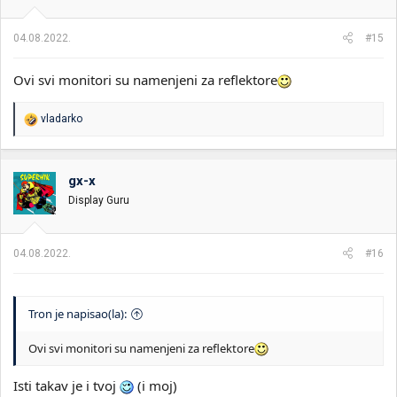
n
j
a
04.08.2022.
#15
:
Ovi svi monitori su namenjeni za reflektore
R
vladarko
e
a
g
o
gx-x
v
Display Guru
a
n
j
a
04.08.2022.
#16
:
Tron je napisao(la):
Ovi svi monitori su namenjeni za reflektore
Isti takav je i tvoj
(i moj)