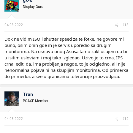
gx-x
Display Guru
04.08.2022.
#18
Dok ne vidim ISO i shutter speed za te fotke, ne govore mi
puno, osim onih gde ih je servis uporedio sa drugim
monitorima. Na osnovu onog Asusa tamo zakljucujem da bi
u isitim usloviam i moj tako izgledao. Uzivo je to crna, IPS
crna. edit: da, ima probijanja negde, to je ocigledno, ali nije
nenormalna pojava ni na skupljim monitorima. Od primerka
do primerka, a sve u granicama tolerancije proizvodjaca.
Tron
PCAXE Member
04.08.2022.
#19