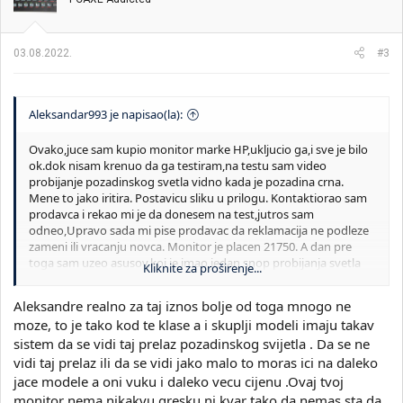
03.08.2022.
#3
Aleksandar993 je napisao(la):
Ovako,juce sam kupio monitor marke HP,ukljucio ga,i sve je bilo
ok.dok nisam krenuo da ga testiram,na testu sam video
probijanje pozadinskog svetla vidno kada je pozadina crna.
Mene to jako iritira. Postavicu sliku u prilogu. Kontaktiorao sam
prodavca i rekao mi je da donesem na test,jutros sam
odneo,Upravo sada mi pise prodavac da reklamacija ne podleze
zameni ili vracanju novca. Monitor je placen 21750. A dan pre
toga sam uzeo asusov,koj je imao jedan snop probijanja svetla
Kliknite za proširenje...
na sredini. Reklamirao sam i dobio zamenu ovaj monitor. Takodje
prodavac pakuje sa rafa monitore koje izaberes,ne dobijes vec
Aleksandre realno za taj iznos bolje od toga mnogo ne
zapakovani,tj neodpakovani. Sta da radim dalje,ja u ovo nema
moze, to je tako kod te klase a i skuplji modeli imaju takav
sanse da gledam jer jako puno iritira. Videti slike u prilogu,pa mi
sistem da se vidi taj prelaz pozadinskog svijetla . Da se ne
pomozite,da li je ovako nesto normalno ili ne....
Pogledajte prilog
47034
vidi taj prelaz ili da se vidi jako malo to moras ici na daleko
jace modele a oni vuku i daleko vecu cijenu .Ovaj tvoj
monitor nema nikakvu gresku ni kvar tako da nemas sta da