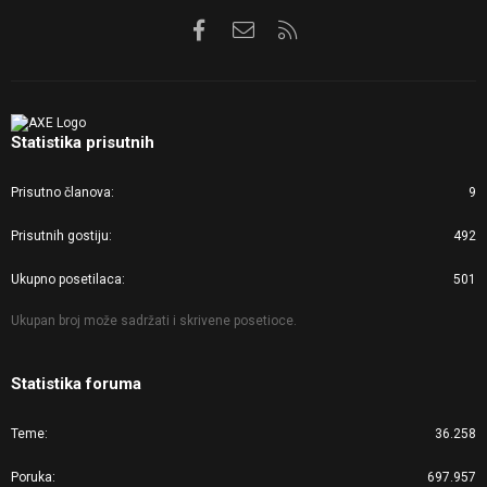
Facebook
Kontaktirajte nas
RSS
Statistika prisutnih
Prisutno članova
9
Prisutnih gostiju
492
Ukupno posetilaca
501
Ukupan broj može sadržati i skrivene posetioce.
Statistika foruma
Teme
36.258
Poruka
697.957