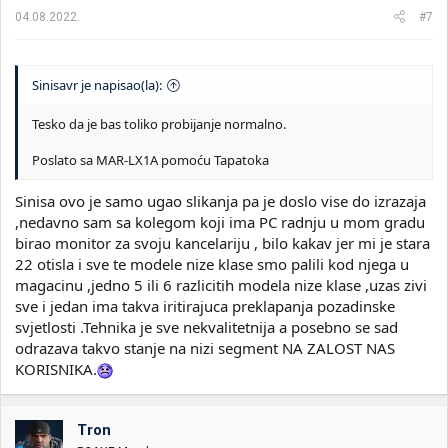
a
04.08.2022.
#7
:
Sinisavr je napisao(la):
Tesko da je bas toliko probijanje normalno.
Poslato sa MAR-LX1A pomoću Tapatoka
Sinisa ovo je samo ugao slikanja pa je doslo vise do izrazaja
,nedavno sam sa kolegom koji ima PC radnju u mom gradu
birao monitor za svoju kancelariju , bilo kakav jer mi je stara
22 otisla i sve te modele nize klase smo palili kod njega u
magacinu ,jedno 5 ili 6 razlicitih modela nize klase ,uzas zivi
sve i jedan ima takva iritirajuca preklapanja pozadinske
svjetlosti .Tehnika je sve nekvalitetnija a posebno se sad
odrazava takvo stanje na nizi segment NA ZALOST NAS
KORISNIKA.
Tron