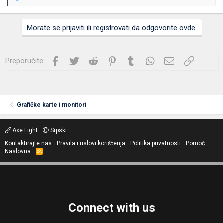
e
a
g
Morate se prijaviti ili registrovati da odgovorite ovde.
o
v
a
n
Facebook
Twitter
Reddit
Pinterest
Tumblr
WhatsApp
Imejl
Link
Preporučite:
j
a
:
Grafičke karte i monitori
Axe Light
Srpski
Kontaktirajte nas
Pravila i uslovi korišćenja
Politika privatnosti
Pomoć
Naslovna
R
S
S
Connect with us