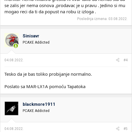
se zalis jer nema osnova ,prodavac je u pravu . Jedino si mu
mogao reci da ti da popust na robu iz izloga .
Poslednja izmena:
03.08.2022.
Sinisavr
PCAXE Addicted
04.08.2022.
#4
Tesko da je bas toliko probijanje normalno.
Poslato sa MAR-LX1A pomoću Tapatoka
blackmore1911
PCAXE Addicted
04.08.2022.
#5