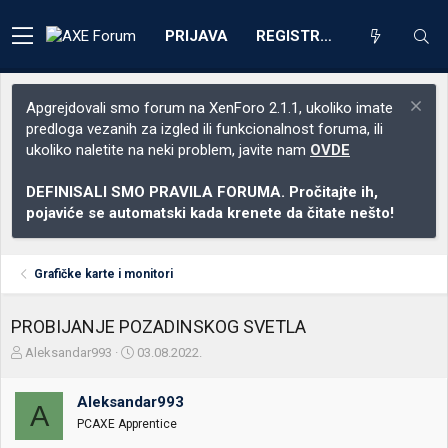
PRIJAVA
REGISTRACIJA
Apgrejdovali smo forum na XenForo 2.1.1, ukoliko imate
predloga vezanih za izgled ili funkcionalnost foruma, ili
ukoliko naletite na neki problem, javite nam
OVDE
DEFINISALI SMO PRAVILA FORUMA. Pročitajte ih,
pojaviće se automatski kada krenete da čitate nešto!
Grafičke karte i monitori
PROBIJANJE POZADINSKOG SVETLA
Z
D
Aleksandar993
03.08.2022.
a
a
č
t
Aleksandar993
e
u
A
t
m
PCAXE Apprentice
n
p