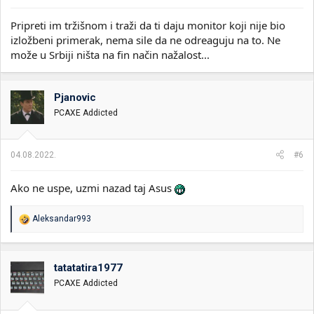
Pripreti im tržišnom i traži da ti daju monitor koji nije bio
izložbeni primerak, nema sile da ne odreaguju na to. Ne
može u Srbiji ništa na fin način nažalost...
Pjanovic
PCAXE Addicted
04.08.2022.
#6
Ako ne uspe, uzmi nazad taj Asus
R
Aleksandar993
e
a
g
o
tatatatira1977
v
PCAXE Addicted
a
n
j